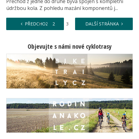
Přechod z jedné do druhé bývá spojen s kompletní
údržbou kola. Z pohledu mazání komponentů j...
…
PŘEDCHOZÍ
1
2
3
4
DALŠÍ STRÁNKA
8
Objevujte s námi nové cyklotrasy