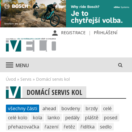
REGISTRACE
PŘIHLÁŠENÍ
MENU
Úvod
»
Servis
»
Domácí servis kol
DOMÁCÍ SERVIS KOL
všechny části
ahead
bovdeny
brzdy
celé
celé kolo
kola
lanko
pedály
pláště
posed
přehazovačka
řazení
řetěz
řidítka
sedlo