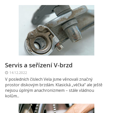
Servis a seřízení V-brzd
14.12.2022
V posledních číslech Vela jsme věnovali značný
prostor diskovým brzdám. Klasická „véčka“ ale ještě
nejsou úplným anachronizmem – stále vládnou
kolům...