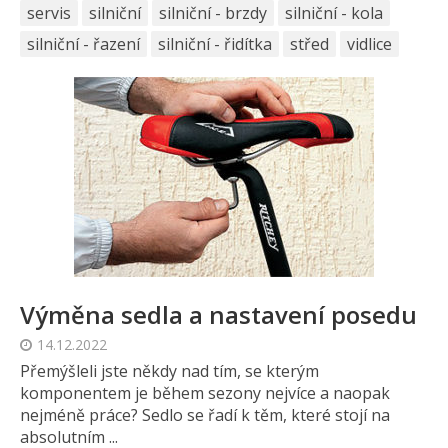
servis
silniční
silniční - brzdy
silniční - kola
silniční - řazení
silniční - řidítka
střed
vidlice
Výměna sedla a nastavení posedu
14.12.2022
Přemýšleli jste někdy nad tím, se kterým
komponentem je během sezony nejvíce a naopak
nejméně práce? Sedlo se řadí k těm, které stojí na
absolutním ...