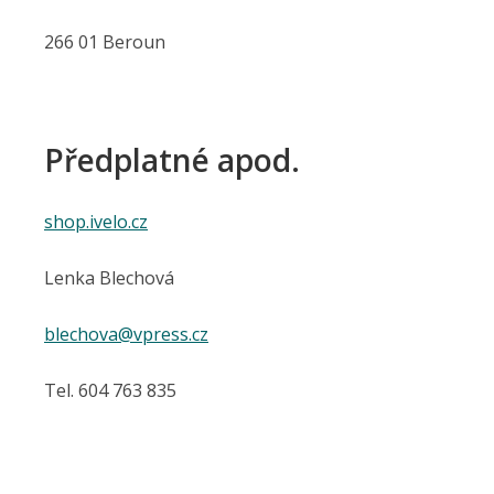
266 01 Beroun
Předplatné apod.
shop.ivelo.cz
Lenka Blechová
blechova@vpress.cz
Tel. 604 763 835