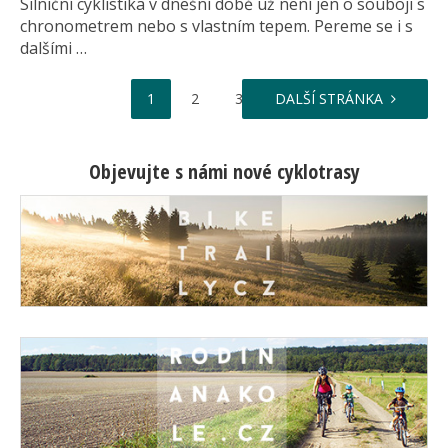
Silniční cyklistika v dnešní době už není jen o souboji s
chronometrem nebo s vlastním tepem. Pereme se i s
dalšími …
…
1
2
3
DALŠÍ STRÁNKA
32
Objevujte s námi nové cyklotrasy