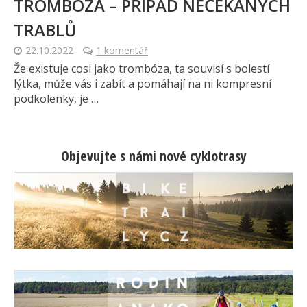
TROMBÓZA – PŘÍPAD NEČEKANÝCH
TRABLŮ
22.10.2022
1 komentář
Že existuje cosi jako trombóza, ta souvisí s bolestí
lýtka, může vás i zabít a pomáhají na ni kompresní
podkolenky, je …
Objevujte s námi nové cyklotrasy