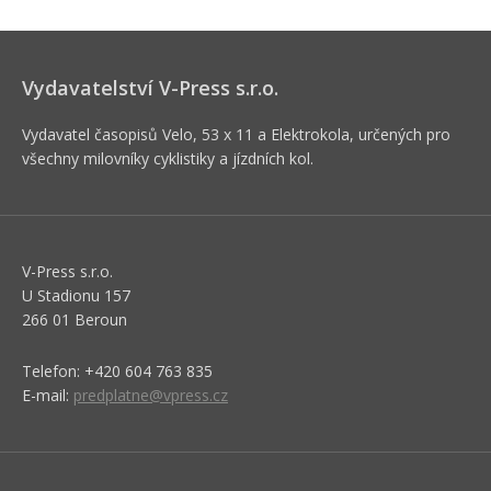
Vydavatelství V-Press s.r.o.
Vydavatel časopisů Velo, 53 x 11 a Elektrokola, určených pro
všechny milovníky cyklistiky a jízdních kol.
V-Press s.r.o.
U Stadionu 157
266 01 Beroun
Telefon: +420 604 763 835
E-mail:
predplatne@vpress.cz