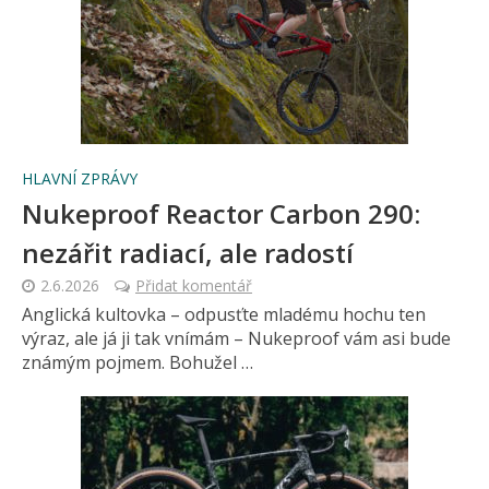
HLAVNÍ ZPRÁVY
Nukeproof Reactor Carbon 290:
nezářit radiací, ale radostí
2.6.2026
Přidat komentář
Anglická kultovka – odpusťte mladému hochu ten
výraz, ale já ji tak vnímám – Nukeproof vám asi bude
známým pojmem. Bohužel …