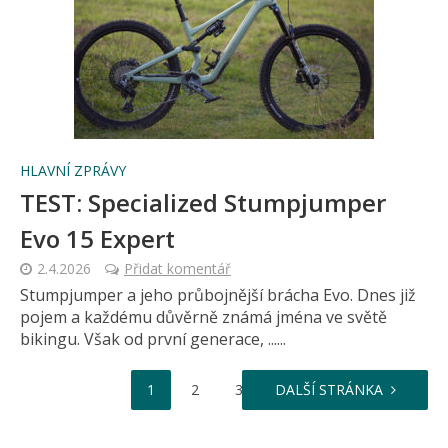
HLAVNÍ ZPRÁVY
TEST: Specialized Stumpjumper
Evo 15 Expert
2.4.2026
Přidat komentář
Stumpjumper a jeho průbojnější brácha Evo. Dnes již
pojem a každému důvěrně známá jména ve světě
bikingu. Však od první generace, ......
…
1
2
3
DALŠÍ STRÁNKA
20