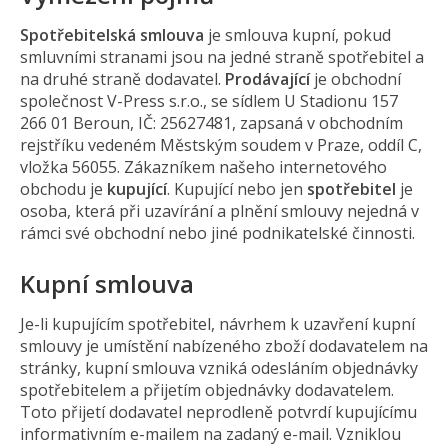
Spotřebitelská smlouva
je smlouva kupní, pokud
smluvními stranami jsou na jedné straně spotřebitel a
na druhé straně dodavatel.
Prodávající
je obchodní
společnost V-Press s.r.o., se sídlem U Stadionu 157
266 01 Beroun, IČ: 25627481, zapsaná v obchodním
rejstříku vedeném Městským soudem v Praze, oddíl C,
vložka 56055. Zákazníkem našeho internetového
obchodu je
kupující
. Kupující nebo jen
spotřebitel
je
osoba, která při uzavírání a plnění smlouvy nejedná v
rámci své obchodní nebo jiné podnikatelské činnosti.
Kupní smlouva
Je-li kupujícím spotřebitel, návrhem k uzavření kupní
smlouvy je umístění nabízeného zboží dodavatelem na
stránky, kupní smlouva vzniká odesláním objednávky
spotřebitelem a přijetím objednávky dodavatelem.
Toto přijetí dodavatel neprodleně potvrdí kupujícímu
informativním e-mailem na zadaný e-mail. Vzniklou