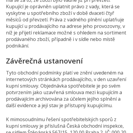
má se za to, že zboží bylo vadné již při převzetí.
Kupující je oprávněn uplatnit právo z vady, která se
vyskytne u spotřebního zboží v době dvaceti čtyř
měsíců od převzetí. Práva z vadného plnění uplatňuje
kupující u prodávajícího na adrese jeho provozovny, v
níž je přijetí reklamace možné s ohledem na sortiment
prodávaného zboží, případně i v sídle nebo místě
podnikání.
Závěrečná ustanovení
Tyto obchodní podmínky platí ve znění uvedeném na
internetových stránkách prodávajícího, v den uzavření
kupní smlouvy. Objednávka spotřebitele je po svém
potvrzením jako uzavřená smlouva mezi kupujícím a
prodávajícím archivována za účelem jejího splnění a
další evidence a její stav je přístupný kupujícímu.
K mimosoudnímu řešení spotřebitelských sporů z
kupní smlouvy je příslušná Česká obchodní inspekce,
se sídlem Štěpánská 567/15, 120 00 Praha 2, IČ: 000 20