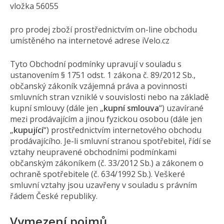
vložka 56055
pro prodej zboží prostřednictvím on-line obchodu
umístěného na internetové adrese iVelo.cz
Tyto Obchodní podmínky upravují v souladu s
ustanovením § 1751 odst. 1 zákona č. 89/2012 Sb.,
občanský zákoník vzájemná práva a povinnosti
smluvních stran vzniklé v souvislosti nebo na základě
kupní smlouvy (dále jen „
kupní smlouva
“) uzavírané
mezi prodávajícím a jinou fyzickou osobou (dále jen
„
kupující
“) prostřednictvím internetového obchodu
prodávajícího. Je-li smluvní stranou spotřebitel, řídí se
vztahy neupravené obchodními podmínkami
občanským zákoníkem (č. 33/2012 Sb.) a zákonem o
ochraně spotřebitele (č. 634/1992 Sb.). Veškeré
smluvní vztahy jsou uzavřeny v souladu s právním
řádem České republiky.
Vymezení pojmů