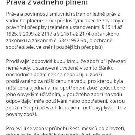
Práva z vadného plnění
Práva a povinnosti smluvních stran ohledně práv z
vadného plnění se řídí příslušnými obecně závaznými
právními předpisy (zejména ustanoveními § 1914 až
1925, § 2099 až 2117 a § 2161 až 2174 občanského
zákoníku a zákonem č. 634/1992 Sb., o ochraně
spotřebitele, ve znění pozdějších předpisů).
Prodávající odpovídá kupujícímu, že zboží při převzetí
nemá vady. Ustanovení uvedená v tomto článku
obchodních podmínek se nepoužijí u zboží
prodávaného za nižší cenu na vadu, pro kterou byla
nižší cena ujednána, na opotřebení zboží způsobené
jeho obvyklým užíváním, u použitého zboží na vadu
odpovídající míře používání nebo opotřebení, kterou
zboží mělo při převzetí kupujícím, nebo vyplývá-li to z
povahy zboží.
Projeví-li se vada v průběhu šesti měsíců od převzetí,