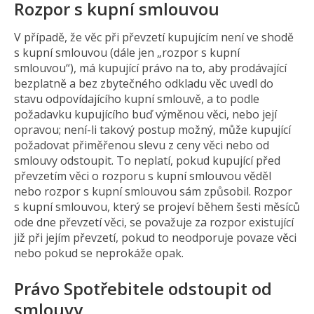
Rozpor s kupní smlouvou
V případě, že věc při převzetí kupujícím není ve shodě
s kupní smlouvou (dále jen „rozpor s kupní
smlouvou“), má kupující právo na to, aby prodávající
bezplatně a bez zbytečného odkladu věc uvedl do
stavu odpovídajícího kupní smlouvě, a to podle
požadavku kupujícího buď výměnou věci, nebo její
opravou; není-li takový postup možný, může kupující
požadovat přiměřenou slevu z ceny věci nebo od
smlouvy odstoupit. To neplatí, pokud kupující před
převzetím věci o rozporu s kupní smlouvou věděl
nebo rozpor s kupní smlouvou sám způsobil. Rozpor
s kupní smlouvou, který se projeví během šesti měsíců
ode dne převzetí věci, se považuje za rozpor existující
již při jejím převzetí, pokud to neodporuje povaze věci
nebo pokud se neprokáže opak.
Právo Spotřebitele odstoupit od
smlouvy