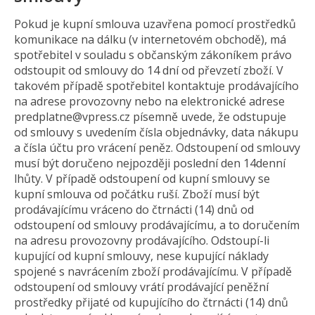
Pokud je kupní smlouva uzavřena pomocí prostředků
komunikace na dálku (v internetovém obchodě), má
spotřebitel v souladu s občanským zákoníkem právo
odstoupit od smlouvy do 14 dní od převzetí zboží. V
takovém případě spotřebitel kontaktuje prodávajícího
na adrese provozovny nebo na elektronické adrese
predplatne@vpress.cz písemně uvede, že odstupuje
od smlouvy s uvedením čísla objednávky, data nákupu
a čísla účtu pro vrácení peněz. Odstoupení od smlouvy
musí být doručeno nejpozději poslední den 14denní
lhůty. V případě odstoupení od kupní smlouvy se
kupní smlouva od počátku ruší. Zboží musí být
prodávajícímu vráceno do čtrnácti (14) dnů od
odstoupení od smlouvy prodávajícímu, a to doručením
na adresu provozovny prodávajícího. Odstoupí-li
kupující od kupní smlouvy, nese kupující náklady
spojené s navrácením zboží prodávajícímu. V případě
odstoupení od smlouvy vrátí prodávající peněžní
prostředky přijaté od kupujícího do čtrnácti (14) dnů