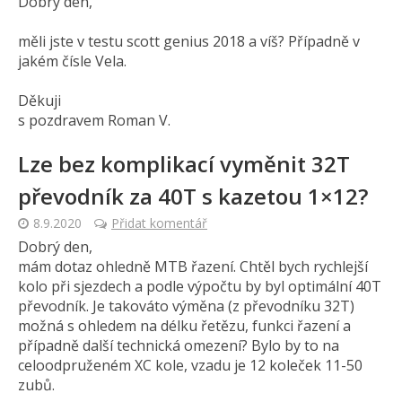
Dobrý den,
měli jste v testu scott genius 2018 a víš? Případně v
jakém čísle Vela.
Děkuji
s pozdravem Roman V.
Lze bez komplikací vyměnit 32T
převodník za 40T s kazetou 1×12?
8.9.2020
Přidat komentář
Dobrý den,
mám dotaz ohledně MTB řazení. Chtěl bych rychlejší
kolo při sjezdech a podle výpočtu by byl optimální 40T
převodník. Je takováto výměna (z převodníku 32T)
možná s ohledem na délku řetězu, funkci řazení a
případně další technická omezení? Bylo by to na
celoodpruženém XC kole, vzadu je 12 koleček 11-50
zubů.