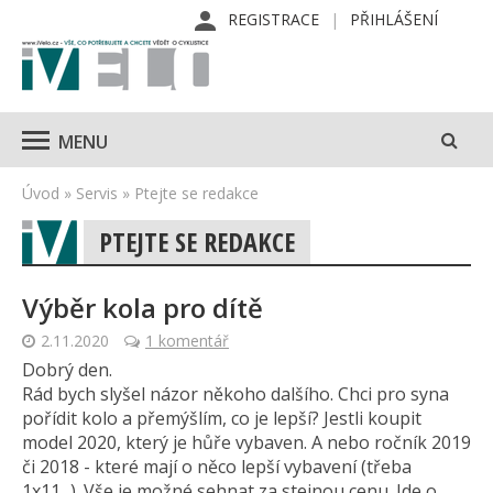
REGISTRACE
PŘIHLÁŠENÍ
MENU
Úvod
»
Servis
»
Ptejte se redakce
PTEJTE SE REDAKCE
Výběr kola pro dítě
2.11.2020
1 komentář
Dobrý den.
Rád bych slyšel názor někoho dalšího. Chci pro syna
pořídit kolo a přemýšlím, co je lepší? Jestli koupit
model 2020, který je hůře vybaven. A nebo ročník 2019
či 2018 - které mají o něco lepší vybavení (třeba
1x11...). Vše je možné sehnat za stejnou cenu. Jde o