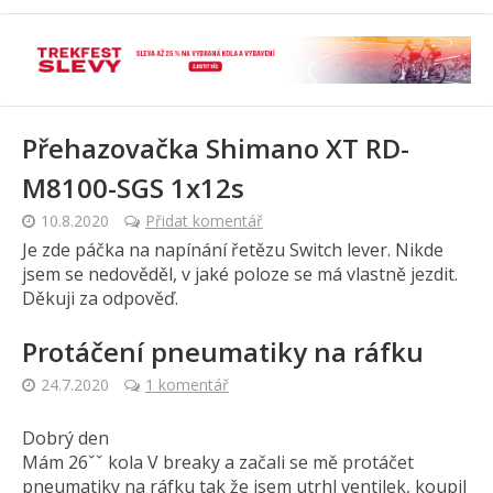
Přehazovačka Shimano XT RD-
M8100-SGS 1x12s
10.8.2020
Přidat komentář
Je zde páčka na napínání řetězu Switch lever. Nikde
jsem se nedověděl, v jaké poloze se má vlastně jezdit.
Děkuji za odpověď.
Protáčení pneumatiky na ráfku
24.7.2020
1 komentář
Dobrý den
Mám 26ˇˇ kola V breaky a začali se mě protáčet
pneumatiky na ráfku tak že jsem utrhl ventilek, koupil