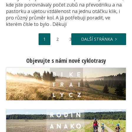
kde jste porovnávaly počet zubů na převodníku a na
pastorku a ujetou vzdálenost na jednu otáčku klik, i
pro různý průměr kol. A já potřebuji poradit, ve
kterém čísle to bylo . Děkuji
…
1
2
3
DALŠÍ STRÁNKA
471
Objevujte s námi nové cyklotrasy