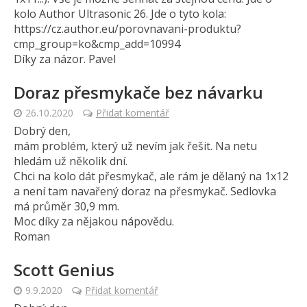
kolo Author Ultrasonic 26. Jde o tyto kola:
https://cz.author.eu/porovnavani-produktu?
cmp_group=ko&cmp_add=10994
Díky za názor. Pavel
Doraz přesmykače bez návarku
26.10.2020
Přidat komentář
Dobrý den,
mám problém, který už nevím jak řešit. Na netu
hledám už několik dní.
Chci na kolo dát přesmykač, ale rám je dělaný na 1x12
a není tam navařený doraz na přesmykač. Sedlovka
má průměr 30,9 mm.
Moc díky za nějakou nápovědu.
Roman
Scott Genius
9.9.2020
Přidat komentář