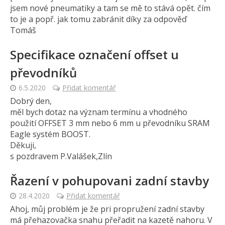
jsem nové pneumatiky a tam se mě to stává opět. čím
to je a popř. jak tomu zabránit díky za odpověď
Tomáš
Specifikace označení offset u
převodníků
6.5.2020
Přidat komentář
Dobrý den,
měl bych dotaz na význam termínu a vhodného
použití OFFSET 3 mm nebo 6 mm u převodníku SRAM
Eagle systém BOOST.
Děkuji,
s pozdravem P.Valášek,Zlín
Řazení v pohupovani zadní stavby
28.4.2020
Přidat komentář
Ahoj, můj problém je že pri propružení zadní stavby
má přehazovačka snahu přeřadit na kazetě nahoru. V