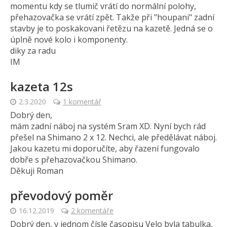
momentu kdy se tlumič vrátí do normální polohy,
přehazovačka se vrátí zpět. Takže při "houpani" zadní
stavby je to poskakovani řetězu na kazetě. Jedná se o
úplně nové kolo i komponenty.
diky za radu
IM
kazeta 12s
2.3.2020
1 komentář
Dobrý den,
mám zadní náboj na systém Sram XD. Nyní bych rád
přešel na Shimano 2 x 12. Nechci, ale předělávat náboj.
Jakou kazetu mi doporučíte, aby řazení fungovalo
dobře s přehazovačkou Shimano.
Děkuji Roman
převodový poměr
16.12.2019
2 komentáře
Dobrý den, v jednom čísle časopisu Velo byla tabulka,