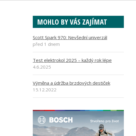
MOHLO BY VÁS ZAJÍMAT
Scott Spark 970: Nevšední univerzál
před 1 dnem
Test elektrokol 2025 – každý rok lépe
4.6.2025
Výměna a údržba brzdových destiček
15.12.2022