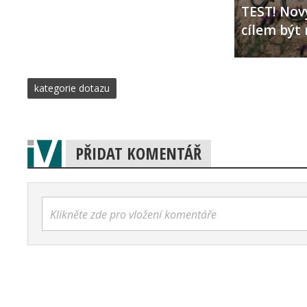
TEST! Nový
cílem být 
kategorie dotazu
PŘIDAT KOMENTÁŘ
Klikněte zde pro vložení komentáře