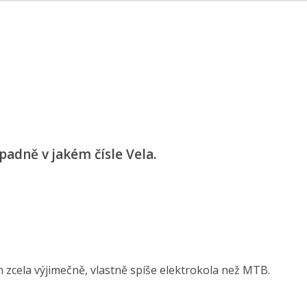
ípadně v jakém čísle Vela.
n zcela výjimečně, vlastně spíše elektrokola než MTB.