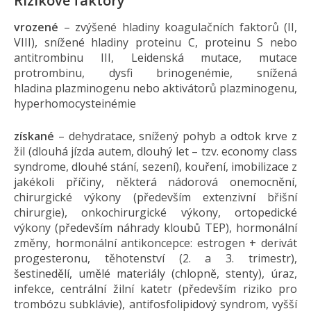
Rizikové faktory
vrozené
– zvýšené hladiny koagulačních faktorů (II,
VIII), snížené hladiny proteinu C, proteinu S nebo
antitrombinu III, Leidenská mutace, mutace
protrombinu, dysfi brinogenémie, snížená
hladina plazminogenu nebo aktivátorů plazminogenu,
hyperhomocysteinémie
získané
– dehydratace, snížený pohyb a odtok krve z
žil (dlouhá jízda autem, dlouhý let – tzv. economy class
syndrome, dlouhé stání, sezení), kouření, imobilizace z
jakékoli příčiny, některá nádorová onemocnění,
chirurgické výkony (především extenzivní břišní
chirurgie), onkochirurgické výkony, ortopedické
výkony (především náhrady kloubů TEP), hormonální
změny, hormonální antikoncepce: estrogen + derivát
progesteronu, těhotenství (2. a 3. trimestr),
šestinedělí, umělé materiály (chlopně, stenty), úraz,
infekce, centrální žilní katetr (především riziko pro
trombózu subklávie), antifosfolipidový syndrom, vyšší