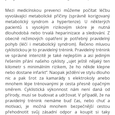
Mezi medicínskou prevenci můžeme počítat léčbu
vyvolávající metabolické příčiny (správně korigovaný
metabolický syndrom a hypertenze). U některých
pacientů s vysokým rizikovým skóre je nutná
dlouhodobá nebo trvalá heparinizace a sledování. Z
obecně režimových opatření je potřebný pravidelný
pohyb (léčí i metabolický syndrom). Řečeno mluvou
cyklistickou je to pravidelný trénink. Pravidelný trénink
ve správné intenzitě je také nejlepším a asi jediným
řešením přání našeho cyklisty „ujet ještě nějaký ten
kilometr s minimálním rizikem, že ho někde klepne
nebo dostane infarkt“. Naopak ježdění ve stylu dlouho
nic a pak šrot za kamarády s elektrokoly anebo
mnohem lépe trénovanými je cesta přesně opačným
směrem. Cyklistická výkonnost nám není daná od
přírody, musí se budovat a udržovat. V případě, že na
pravidelný trénink nemáme buď čas, nebo chuť a
motivaci, je možná mnohem bezpečnější cestou
přehodnotit svůj zásadní odpor a koupit si taky