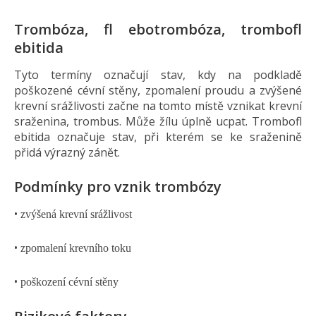
Trombóza, fl ebotrombóza, trombofl
ebitida
Tyto termíny označují stav, kdy na podkladě
poškozené cévní stěny, zpomalení proudu a zvýšené
krevní srážlivosti začne na tomto místě vznikat krevní
sraženina, trombus. Může žílu úplně ucpat. Trombofl
ebitida označuje stav, při kterém se ke sraženině
přidá výrazný zánět.
Podmínky pro vznik trombózy
•
zvýšená krevní srážlivost
•
zpomalení krevního toku
•
poškození cévní stěny