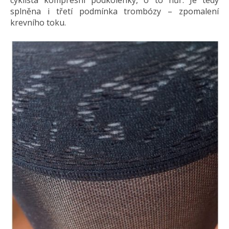
splněna i třetí podmínka trombózy – zpomalení
krevního toku.