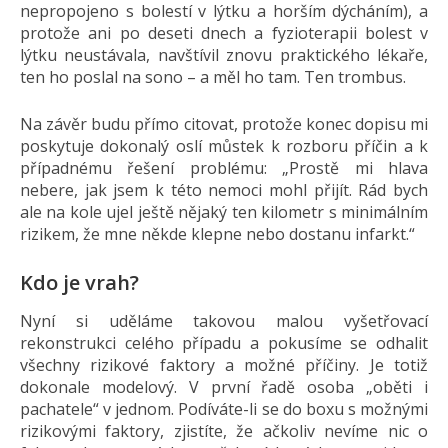
nepropojeno s bolestí v lýtku a horším dýcháním), a
protože ani po deseti dnech a fyzioterapii bolest v
lýtku neustávala, navštívil znovu praktického lékaře,
ten ho poslal na sono – a měl ho tam. Ten trombus.
Na závěr budu přímo citovat, protože konec dopisu mi
poskytuje dokonalý oslí můstek k rozboru příčin a k
případnému řešení problému: „Prostě mi hlava
nebere, jak jsem k této nemoci mohl přijít. Rád bych
ale na kole ujel ještě nějaký ten kilometr s minimálním
rizikem, že mne někde klepne nebo dostanu infarkt.“
Kdo je vrah?
Nyní si uděláme takovou malou vyšetřovací
rekonstrukci celého případu a pokusíme se odhalit
všechny rizikové faktory a možné příčiny. Je totiž
dokonale modelový. V první řadě osoba „oběti i
pachatele“ v jednom. Podíváte-li se do boxu s možnými
rizikovými faktory, zjistíte, že ačkoliv nevíme nic o