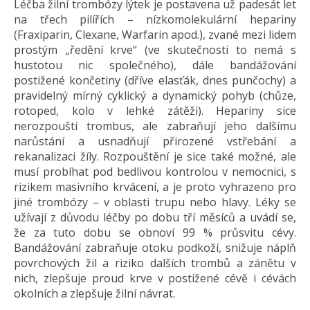
Léčba žilní trombózy lýtek je postavena už padesát let
na třech pilířích – nízkomolekulární hepariny
(Fraxiparin, Clexane, Warfarin apod.), zvané mezi lidem
prostým „ředění krve“ (ve skutečnosti to nemá s
hustotou nic společného), dále bandážování
postižené končetiny (dříve elasťák, dnes punčochy) a
pravidelný mírný cyklický a dynamický pohyb (chůze,
rotoped, kolo v lehké zátěži). Hepariny sice
nerozpouští trombus, ale zabraňují jeho dalšímu
narůstání a usnadňují přirozené vstřebání a
rekanalizaci žíly. Rozpouštění je sice také možné, ale
musí probíhat pod bedlivou kontrolou v nemocnici, s
rizikem masivního krvácení, a je proto vyhrazeno pro
jiné trombózy – v oblasti trupu nebo hlavy. Léky se
užívají z důvodu léčby po dobu tří měsíců a uvádí se,
že za tuto dobu se obnoví 99 % průsvitu cévy.
Bandážování zabraňuje otoku podkoží, snižuje náplň
povrchových žil a riziko dalších trombů a zánětu v
nich, zlepšuje proud krve v postižené cévě i cévách
okolních a zlepšuje žilní návrat.