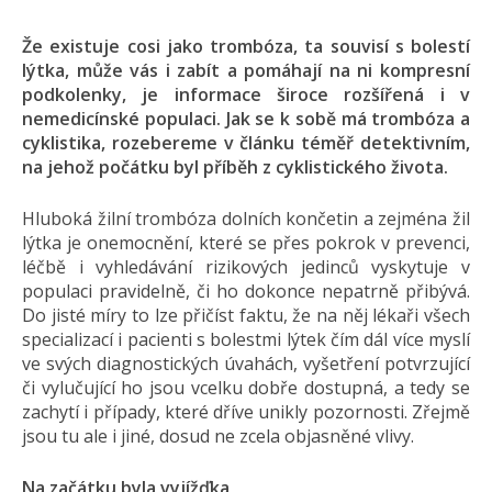
Že existuje cosi jako trombóza, ta souvisí s bolestí
lýtka, může vás i zabít a pomáhají na ni kompresní
podkolenky, je informace široce rozšířená i v
nemedicínské populaci. Jak se k sobě má trombóza a
cyklistika, rozebereme v článku téměř detektivním,
na jehož počátku byl příběh z cyklistického života.
Hluboká žilní trombóza dolních končetin a zejména žil
lýtka je onemocnění, které se přes pokrok v prevenci,
léčbě i vyhledávání rizikových jedinců vyskytuje v
populaci pravidelně, či ho dokonce nepatrně přibývá.
Do jisté míry to lze přičíst faktu, že na něj lékaři všech
specializací i pacienti s bolestmi lýtek čím dál více myslí
ve svých diagnostických úvahách, vyšetření potvrzující
či vylučující ho jsou vcelku dobře dostupná, a tedy se
zachytí i případy, které dříve unikly pozornosti. Zřejmě
jsou tu ale i jiné, dosud ne zcela objasněné vlivy.
Na začátku byla vyjížďka