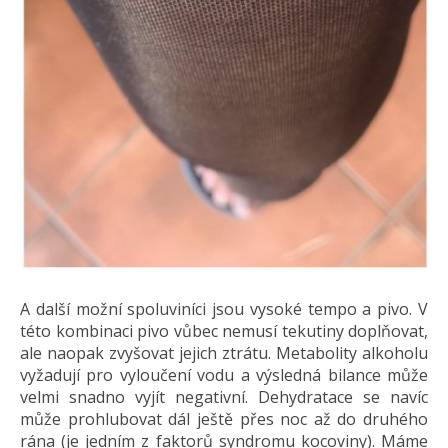
A další možní spoluviníci jsou vysoké tempo a pivo. V
této kombinaci pivo vůbec nemusí tekutiny doplňovat,
ale naopak zvyšovat jejich ztrátu. Metabolity alkoholu
vyžadují pro vyloučení vodu a výsledná bilance může
velmi snadno vyjít negativní. Dehydratace se navíc
může prohlubovat dál ještě přes noc až do druhého
rána (je jedním z faktorů syndromu kocoviny). Máme