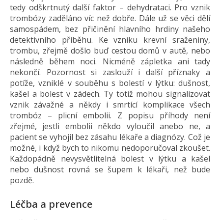
tedy odškrtnutý další faktor – dehydrataci. Pro vznik
trombózy zaděláno víc než dobře. Dále už se věci dělí
samospádem, bez přičinění hlavního hrdiny našeho
detektivního příběhu. Ke vzniku krevní sraženiny,
trombu, zřejmě došlo buď cestou domů v autě, nebo
následně během noci. Nicméně zápletka ani tady
nekončí. Pozornost si zaslouží i další příznaky a
potíže, vzniklé v souběhu s bolestí v lýtku: dušnost,
kašel a bolest v zádech. Ty totiž mohou signalizovat
vznik závažné a někdy i smrtící komplikace všech
trombóz – plicní embolii. Z popisu příhody není
zřejmé, jestli embolii někdo vyloučil anebo ne, a
pacient se vyhojil bez zásahu lékaře a diagnózy. Což je
možné, i když bych to nikomu nedoporučoval zkoušet.
Každopádně nevysvětlitelná bolest v lýtku a kašel
nebo dušnost rovná se šupem k lékaři, než bude
pozdě.
Léčba a prevence