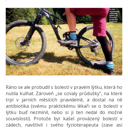
Ráno se ale probudil s bolestí v pravém lýtku, která ho
nutila kulhat. Zároveň „se ozvaly průdušky“, na které
trpí v jarních měsících pravidelně, a dostal na ně
antibiotika (svému praktickému lékaři se o bolesti v
lýtku buď nezmínil, nebo si ji ten nedal do možné
souvislosti). Protože byl kašel provázený bolestí v
zádech, navštívil i svého fyzioterapeuta (zase asi