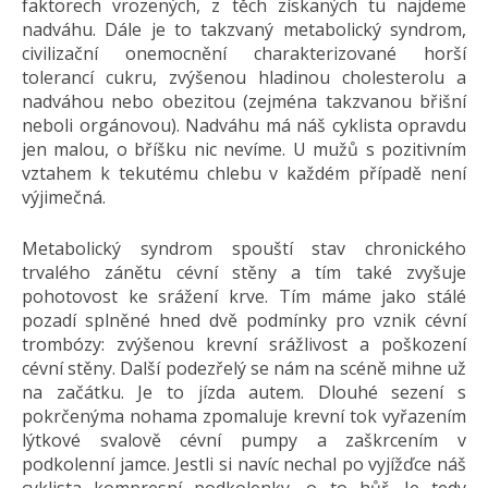
faktorech vrozených, z těch získaných tu najdeme
nadváhu. Dále je to takzvaný metabolický syndrom,
civilizační onemocnění charakterizované horší
tolerancí cukru, zvýšenou hladinou cholesterolu a
nadváhou nebo obezitou (zejména takzvanou břišní
neboli orgánovou). Nadváhu má náš cyklista opravdu
jen malou, o bříšku nic nevíme. U mužů s pozitivním
vztahem k tekutému chlebu v každém případě není
výjimečná.
Metabolický syndrom spouští stav chronického
trvalého zánětu cévní stěny a tím také zvyšuje
pohotovost ke srážení krve. Tím máme jako stálé
pozadí splněné hned dvě podmínky pro vznik cévní
trombózy: zvýšenou krevní srážlivost a poškození
cévní stěny. Další podezřelý se nám na scéně mihne už
na začátku. Je to jízda autem. Dlouhé sezení s
pokrčenýma nohama zpomaluje krevní tok vyřazením
lýtkové svalově cévní pumpy a zaškrcením v
podkolenní jamce. Jestli si navíc nechal po vyjížďce náš
cyklista kompresní podkolenky, o to hůř. Je tedy