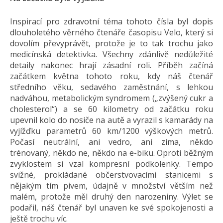
Inspirací pro zdravotní téma tohoto čísla byl dopis
dlouholetého věrného čtenáře časopisu Velo, který si
dovolím převyprávět, protože je to tak trochu jako
medicínská detektivka. Všechny zdánlivě nedůležité
detaily nakonec hrají zásadní roli. Příběh začíná
začátkem května tohoto roku, kdy náš čtenář
středního věku, sedavého zaměstnání, s lehkou
nadváhou, metabolickým syndromem („zvýšený cukr a
cholesterol“) a se 60 kilometry od začátku roku
upevnil kolo do nosiče na autě a vyrazil s kamarády na
vyjížďku parametrů 60 km/1200 výškových metrů.
Počasí neutrální, ani vedro, ani zima, někdo
trénovaný, někdo ne, někdo na e-biku. Oproti běžným
zvyklostem si vzal kompresní podkolenky. Tempo
svižné, prokládané občerstvovacími stanicemi s
nějakým tím pivem, údajně v množství větším než
malém, protože měl druhý den narozeniny. Výlet se
podařil, náš čtenář byl unaven ke své spokojenosti a
ještě trochu víc.