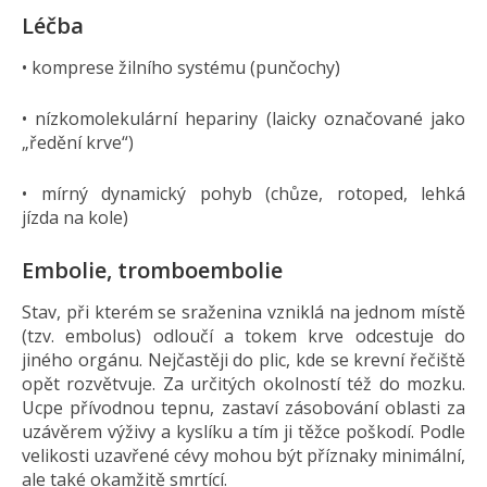
Léčba
• komprese žilního systému (punčochy)
• nízkomolekulární hepariny (laicky označované jako
„ředění krve“)
• mírný dynamický pohyb (chůze, rotoped, lehká
jízda na kole)
Embolie, tromboembolie
Stav, při kterém se sraženina vzniklá na jednom místě
(tzv. embolus) odloučí a tokem krve odcestuje do
jiného orgánu. Nejčastěji do plic, kde se krevní řečiště
opět rozvětvuje. Za určitých okolností též do mozku.
Ucpe přívodnou tepnu, zastaví zásobování oblasti za
uzávěrem výživy a kyslíku a tím ji těžce poškodí. Podle
velikosti uzavřené cévy mohou být příznaky minimální,
ale také okamžitě smrtící.