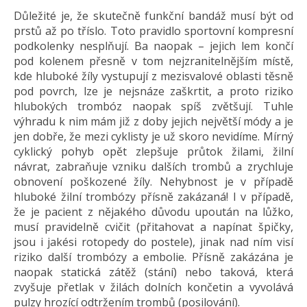
Důležité je, že skutečně funkční bandáž musí být od
prstů až po tříslo. Toto pravidlo sportovní kompresní
podkolenky nesplňují. Ba naopak – jejich lem končí
pod kolenem přesně v tom nejzranitelnějším místě,
kde hluboké žíly vystupují z mezisvalové oblasti těsně
pod povrch, lze je nejsnáze zaškrtit, a proto riziko
hlubokých trombóz naopak spíš zvětšují. Tuhle
výhradu k nim mám již z doby jejich největší módy a je
jen dobře, že mezi cyklisty je už skoro nevidíme. Mírný
cyklický pohyb opět zlepšuje průtok žilami, žilní
návrat, zabraňuje vzniku dalších trombů a zrychluje
obnovení poškozené žíly. Nehybnost je v případě
hluboké žilní trombózy přísně zakázaná! I v případě,
že je pacient z nějakého důvodu upoután na lůžko,
musí pravidelně cvičit (přitahovat a napínat špičky,
jsou i jakési rotopedy do postele), jinak nad ním visí
riziko další trombózy a embolie. Přísně zakázána je
naopak statická zátěž (stání) nebo taková, která
zvyšuje přetlak v žilách dolních končetin a vyvolává
pulzy hrozící odtržením trombů (posilování).