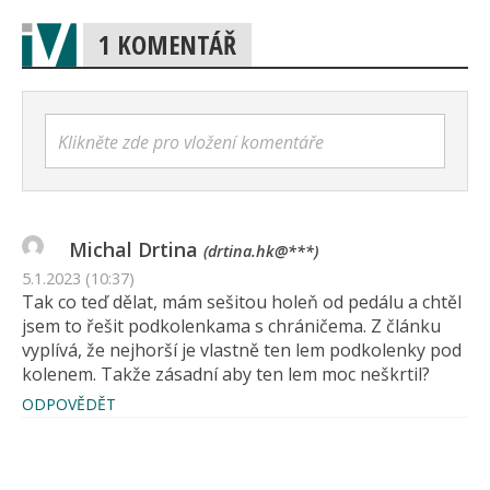
1 KOMENTÁŘ
Klikněte zde pro vložení komentáře
Michal Drtina
(drtina.hk@***)
5.1.2023 (10:37)
Tak co teď dělat, mám sešitou holeň od pedálu a chtěl
jsem to řešit podkolenkama s chráničema. Z článku
vyplívá, že nejhorší je vlastně ten lem podkolenky pod
kolenem. Takže zásadní aby ten lem moc neškrtil?
ODPOVĚDĚT