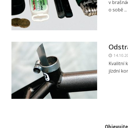
v brašná
o sobě ...
Odstr
14.10.2
Kvalitní
jízdní ko
Objevujte