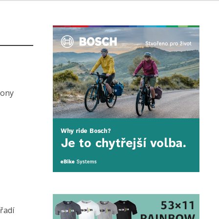
zony
řadí