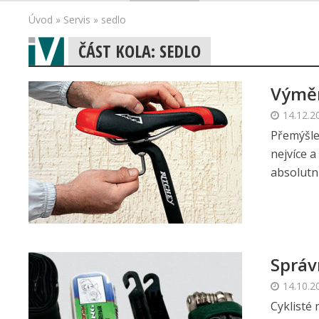
Úvod
»
Servis
»
sedlo
ČÁST KOLA: SEDLO
Výměn
14.12.2
Přemýšle
nejvíce a
absolutní
Správ
14.10.2
Cyklisté