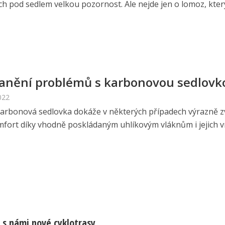
ch pod sedlem velkou pozornost. Ale nejde jen o lomoz, kte
anění problémů s karbonovou sedlovk
022
 karbonová sedlovka dokáže v některých případech výrazně z
mfort díky vhodně poskládaným uhlíkovým vláknům i jejich vrs
 s námi nové cyklotrasy