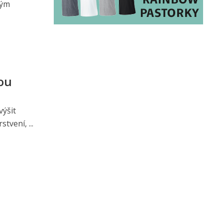
rým
ou
výšit
tvení, ...