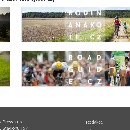
V-Press s.r.o.
Redakce
U Stadionu 157