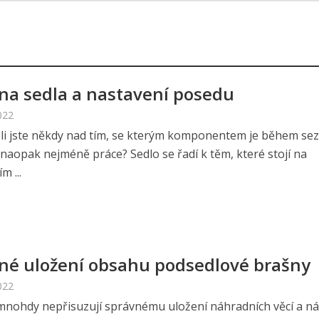
a sedla a nastavení posedu
022
li jste někdy nad tím, se kterým komponentem je během se
 naopak nejméně práce? Sedlo se řadí k těm, které stojí na
m ...
né uložení obsahu podsedlové brašny
022
 mnohdy nepřisuzují správnému uložení náhradních věcí a ná