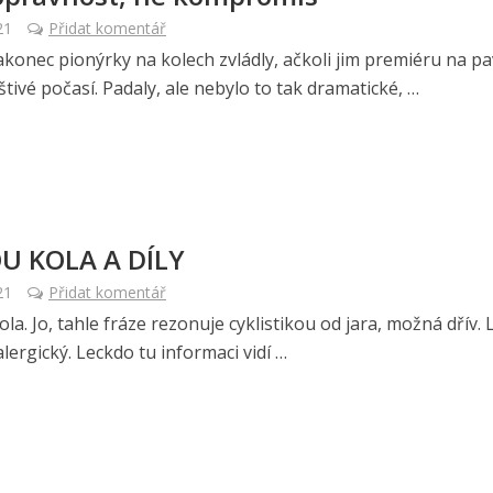
21
Přidat komentář
akonec pionýrky na kolech zvládly, ačkoli jim premiéru na p
eštivé počasí. Padaly, ale nebylo to tak dramatické, …
U KOLA A DÍLY
21
Přidat komentář
la. Jo, tahle fráze rezonuje cyklistikou od jara, možná dřív. 
alergický. Leckdo tu informaci vidí …