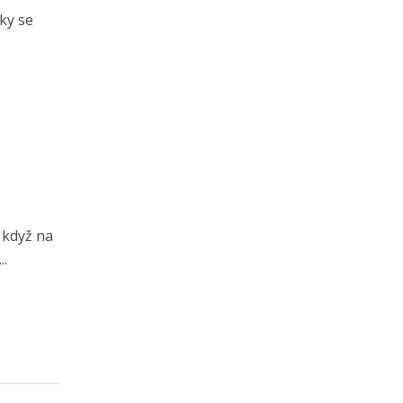
ky se
 když na
..