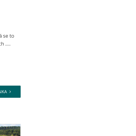
 se to
.....
NKA