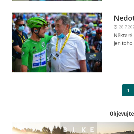
Nedot
28.7.20
Některé 
jen toho 
1
Objevujte