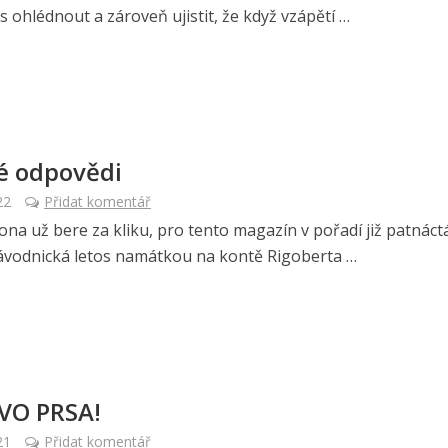
 ohlédnout a zároveň ujistit, že když vzápětí …
é odpovědi
22
Přidat komentář
ona už bere za kliku, pro tento magazín v pořadí již patnáctá
závodnická letos namátkou na kontě Rigoberta …
 VO PRSA!
21
Přidat komentář