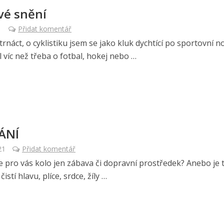
é snění
1
Přidat komentář
trnáct, o cyklistiku jsem se jako kluk dychtící po sportovní n
 víc než třeba o fotbal, hokej nebo …
ÁNÍ
21
Přidat komentář
e pro vás kolo jen zábava či dopravní prostředek? Anebo je 
 čistí hlavu, plíce, srdce, žíly …