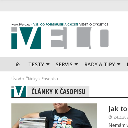
TESTY
SERVIS
RADY A TIPY
Úvod
»
Články k časopisu
ČLÁNKY K ČASOPISU
Jak t
24.2.20
Nemám ve