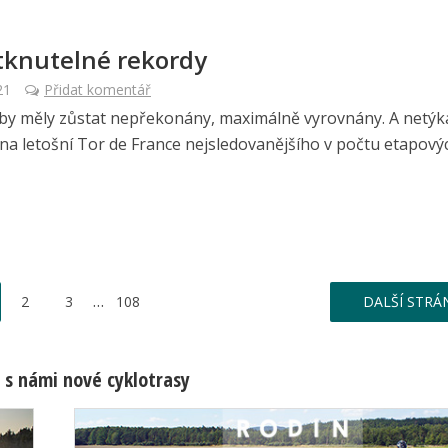
knutelné rekordy
21
Přidat komentář
by měly zůstat nepřekonány, maximálně vyrovnány. A netýká
na letošní Tor de France nejsledovanějšího v počtu etapových .
…
2
3
108
DALŠÍ STRÁ
 s námi nové cyklotrasy