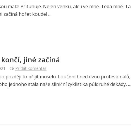
sou malá! Přituhuje. Nejen venku, ale i ve mně. Teda mně. Ta
mi začíná hořet koudel …
 končí, jiné začíná
021
Přidat komentář
bo později to přijít muselo. Loučení hned dvou profesionálů,
oho jednoho stála naše silniční cyklistika půldruhé dekády, ....