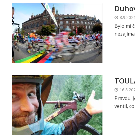
Duhov
8.9.202
Bylo mi č
nezajímal
TOUL
16.8.20
Pravdu. J
ventil, co