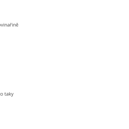
ovinařině
to taky