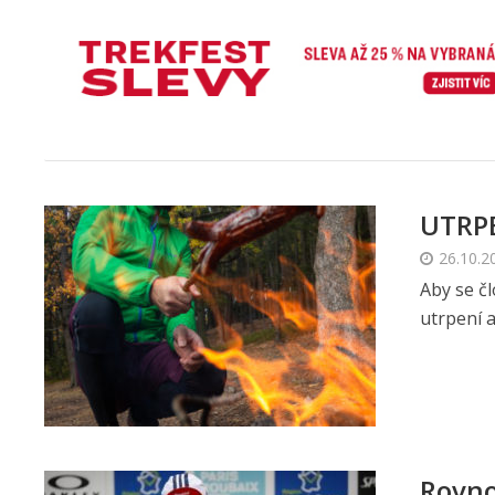
UTRP
26.10.2
Aby se č
utrpení a
Rovno