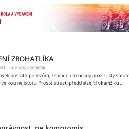
ENÍ ZBOHATLÍKA
021
Přidat komentář
lověk dostal k penězům, znamená to někdy prožít jistý smute
 velkou nejistotu. Prostě strasti předcházející okamžiku ......
právnost, ne kompromis