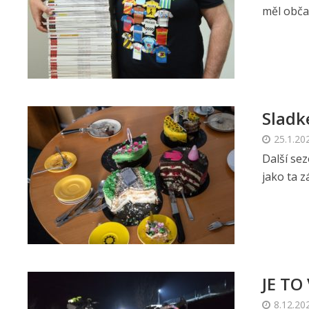
měl občas
Sladk
25.1.20
Další sez
jako ta 
JE TO
8.12.20