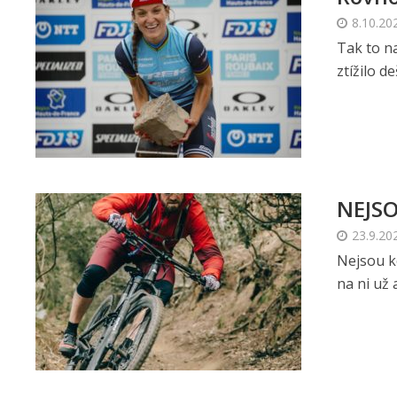
8.10.20
Tak to n
ztížilo d
NEJSO
23.9.20
Nejsou ko
na ni už 