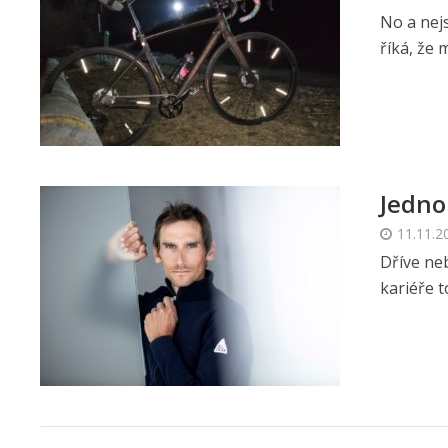
No a nej
říká, že 
Jedno
11.11.2
Dříve ne
kariéře t