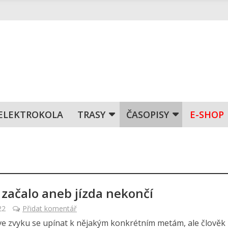
ELEKTROKOLA
TRASY
ČASOPISY
E-SHOP
o začalo aneb jízda nekončí
22
Přidat komentář
 zvyku se upínat k nějakým konkrétním metám, ale člověk 