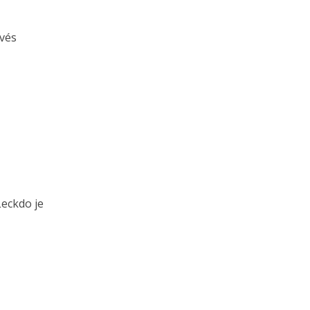
avés
Leckdo je