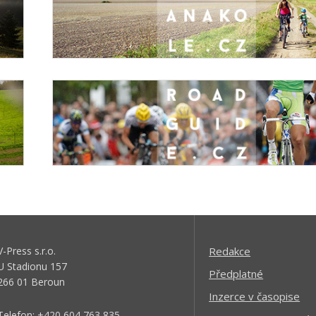
V-Press s.r.o.
Redakce
U Stadionu 157
Předplatné
266 01 Beroun
Inzerce v časopise
Telefon: +420 604 763 835