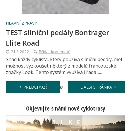
HLAVNÍ ZPRÁVY
TEST silniční pedály Bontrager
Elite Road
21.6.2022
Přidat komentář
Snad každý cyklista, který používá silniční pedály, měl
možnost vyzkoušet některý z modelů francouzské
značky Look. Tento systém využívá i řada ......
…
PŘEDCHOZÍ
1
48
49
50
DALŠÍ STRÁNKA
51
52
Objevujte s námi nové cyklotrasy