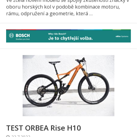
Ve zcela novém modelu se spojily zkušenosti značky v
oboru horských kol v podobě kombinace motoru,
rámu, odpružení a geometrie, která …
TEST ORBEA Rise H10
22.7.2022