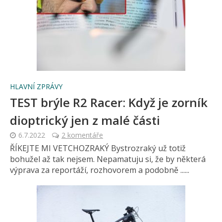
HLAVNÍ ZPRÁVY
TEST brýle R2 Racer: Když je zorník
dioptrický jen z malé části
6.7.2022
2 komentáře
ŘÍKEJTE MI VETCHOZRAKÝ Bystrozraký už totiž
bohužel až tak nejsem. Nepamatuju si, že by některá
výprava za reportáží, rozhovorem a podobně ......