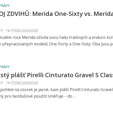
PRÁVY
J ZDVIHŮ: Merida One-Sixty vs. Merid
24
Přidat komentář
nulém roce Merida oživila svou řadu trailových a enduro kol
 přepracovaných modelů One-Forty a One-Sixty. Oba jsou 
PRÁVY
stý plášť Pirelli Cinturato Gravel S Clas
24
Přidat komentář
pohled na vzorek je jasné, kam plášť Pirelli Cinturato Gravel
ný pro bezdušové použití směřuje – do …