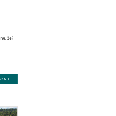
 ne, že?
NKA