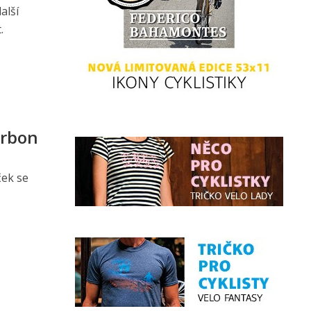
alší
.
arbon
ček se