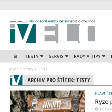
TESTY
SERVIS
RADY A TIPY
Úvod
»
Zprávy
»
TESTY
ARCHIV PRO ŠTÍTEK: TESTY
HLAVNÍ Z
Ryze 
13.2.20