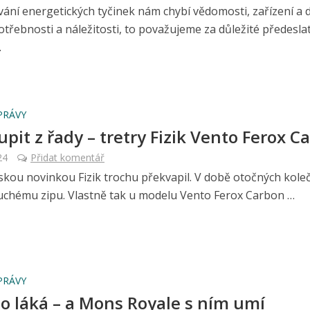
ání energetických tyčinek nám chybí vědomosti, zařízení a d
řebnosti a náležitosti, to považujeme za důležité předeslat
.
PRÁVY
upit z řady – tretry Fizik Vento Ferox C
24
Přidat komentář
skou novinkou Fizik trochu překvapil. V době otočných kole
 suchému zipu. Vlastně tak u modelu Vento Ferox Carbon …
PRÁVY
o láká – a Mons Royale s ním umí