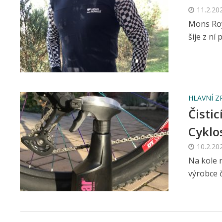
11.2.20
Mons Roya
šije z ní
HLAVNÍ Z
Čisti
Cyklo
10.2.20
Na kole n
výrobce 