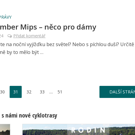
PRÁVY
Ember Mips – něco pro dámy
24
Přidat komentář
ste na noční vyjížďku bez světel? Nebo s píchlou duší? Určitě
jně by to mělo být …
…
30
31
32
33
51
DALŠÍ STRÁ
 s námi nové cyklotrasy