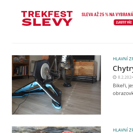
HLAVNÍ Z
Chytr
8.2.202
Bikeři, j
obrazovko
HLAVNÍ Z