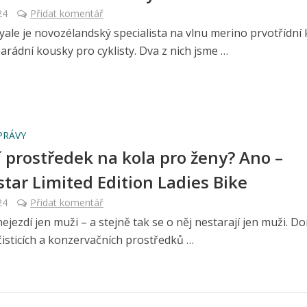
24
Přidat komentář
le je novozélandský specialista na vlnu merino prvotřídní k
 parádní kousky pro cyklisty. Dva z nich jsme …
PRÁVY
cí prostředek na kola pro ženy? Ano –
star Limited Edition Ladies Bike
24
Přidat komentář
ejezdí jen muži – a stejně tak se o něj nestarají jen muži. D
čisticích a konzervačních prostředků …