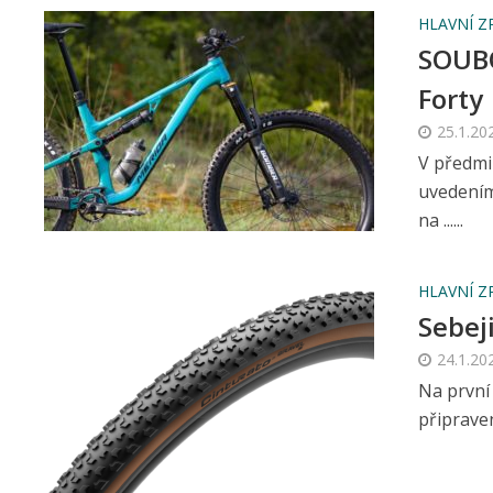
HLAVNÍ Z
SOUBO
Forty
25.1.20
V předmi
uvedením
na ......
HLAVNÍ Z
Sebeji
24.1.20
Na první 
připrave