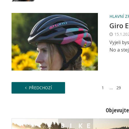
HLAVNÍ Z
Giro 
15.1.20
Vyjeli by
No a ste
…
PŘEDCHOZÍ
1
29
Objevujte