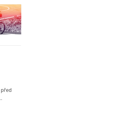
a před
.