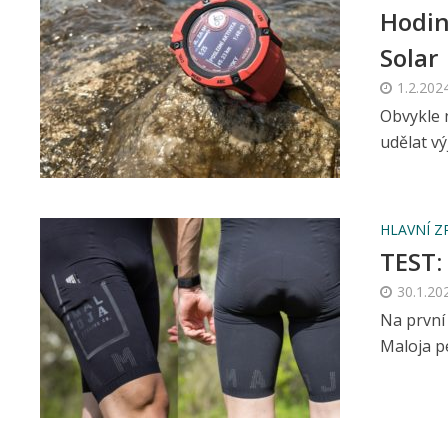
Hodin
Solar
1.2.202
Obvykle 
udělat vý
HLAVNÍ Z
TEST:
30.1.20
Na první
Maloja pe