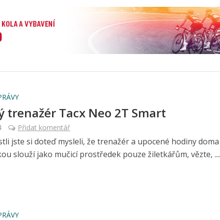
PRÁVY
ý trenažér Tacx Neo 2T Smart
4
Přidat komentář
estli jste si doteď mysleli, že trenažér a upocené hodiny dom
u slouží jako mučicí prostředek pouze žiletkářům, vězte, .....
PRÁVY