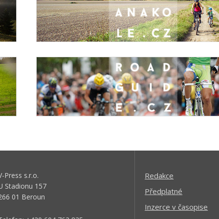
V-Press s.r.o.
Redakce
U Stadionu 157
Předplatné
266 01 Beroun
Inzerce v časopise