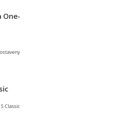
a One-
postaveny
sic
 S Classic