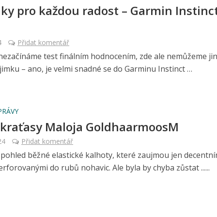
ky pro každou radost – Garmin Instinc
4
Přidat komentář
nezačínáme test finálním hodnocením, zde ale nemůžeme ji
jimku – ano, je velmi snadné se do Garminu Instinct …
PRÁVY
 kraťasy Maloja GoldhaarmoosM
24
Přidat komentář
 pohled běžné elastické kalhoty, které zaujmou jen decentní
rforovanými do rubů nohavic. Ale byla by chyba zůstat ......