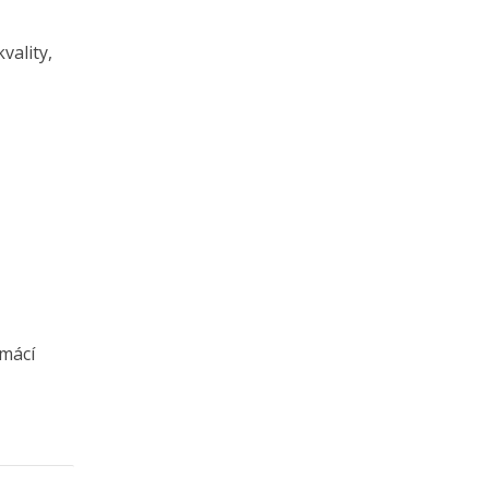
vality,
omácí