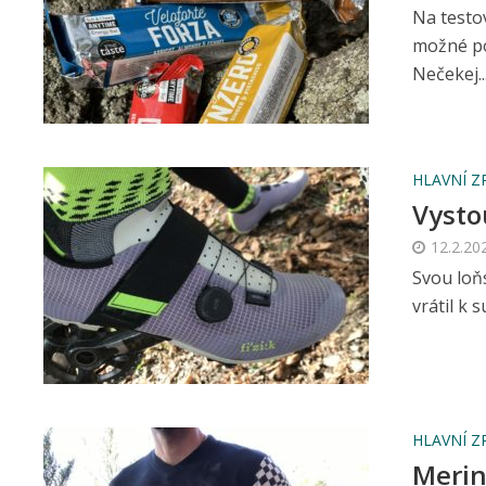
Na testov
možné pot
Nečekej..
HLAVNÍ Z
Vysto
12.2.20
Svou loň
vrátil k
HLAVNÍ Z
Merin