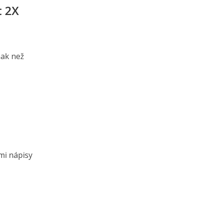
t 2X
nak než
mi nápisy