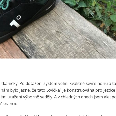
t tkaničky. Po dotažení systém velmi kvalitně sevře nohu a 
y nám bylo jasné, že tato „cvička“ je konstruována pro jezdce 
ávném utažení výborně seděly. A v chladných dnech jsem ales
těsnanou.