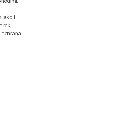
ohodlně.
 jako i
orek,
ni ochrana