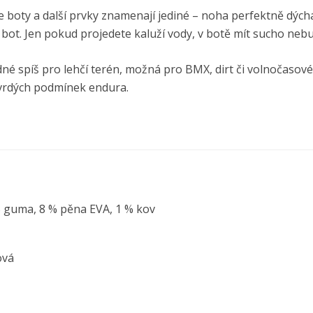
e boty a další prvky znamenají jediné – noha perfektně dých
bot. Jen pokud projedete kaluží vody, v botě mít sucho nebu
dné spíš pro lehčí terén, možná pro BMX, dirt či volnočasové
tvrdých podmínek endura.
% guma, 8 % pěna EVA, 1 % kov
ová