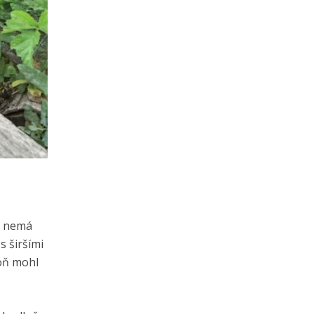
ta nemá
s širšími
poň mohl