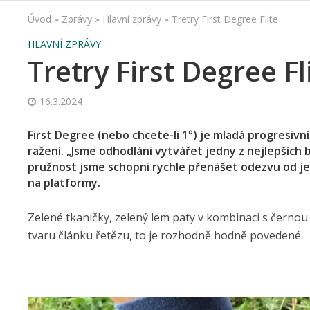
Úvod
»
Zprávy
»
Hlavní zprávy
»
Tretry First Degree Flite
HLAVNÍ ZPRÁVY
Tretry First Degree Fl
16.3.2024
First Degree (nebo chcete-li 1°) je mladá progresivn
ražení. „Jsme odhodláni vytvářet jedny z nejlepších 
pružnost jsme schopni rychle přenášet odezvu od jezd
na platformy.
Zelené tkaničky, zelený lem paty v kombinaci s černou 
tvaru článku řetězu, to je rozhodně hodně povedené.