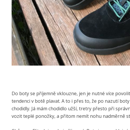
Do boty se příjemně vklouzne, jen je nutné více povoli
tendenci v botě plavat. A to i přes to, že po nazutí bot
chodidly. Já mám chodidlo užší, tretry přesto při spr
vozit teplé ponožky, a přitom nemít nohu nadměrně s