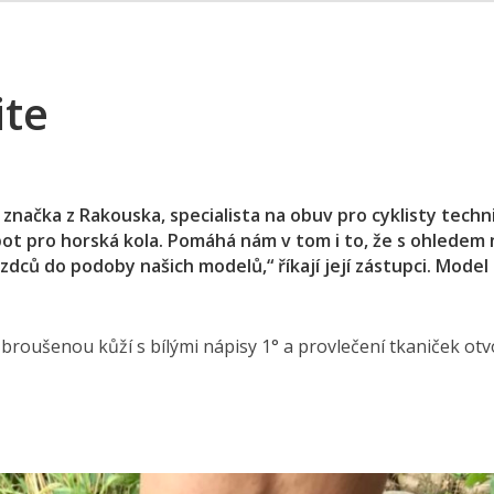
ite
í značka z Rakouska, specialista na obuv pro cyklisty tech
bot pro horská kola. Pomáhá nám v tom i to, že s ohledem 
ců do podoby našich modelů,“ říkají její zástupci. Model F
broušenou kůží s bílými nápisy 1° a provlečení tkaniček otv