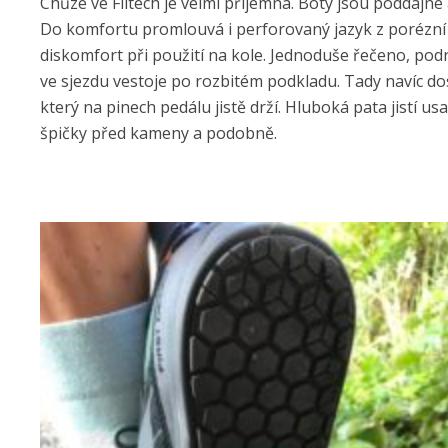
Chůze ve Flitech je velmi příjemná. Boty jsou poddajné
Do komfortu promlouvá i perforovaný jazyk z porézní
diskomfort při použití na kole. Jednoduše řečeno, podrá
ve sjezdu vestoje po rozbitém podkladu. Tady navíc d
který na pinech pedálu jistě drží. Hluboká pata jistí u
špičky před kameny a podobně.