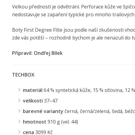
Velkou předností je odvětrání. Perforace kůže ve špičc
nedostavuje se zapaření typické pro mnoho trailových 
Boty First Degree Flite jsou podle naší zkušenosti vho
zde vás potěší – rozhodně bychom je ale nenazuli do 
Připravil: Ondřej Bílek
TECHBOX
materiál
64 % syntetická kůže, 15 % síťovina, 12 
velikosti
37–47
barevné varianty
černá, černá/zelená, šedá, béž
hmotnost
910 g (vel. 44)
cena
3099 Kč