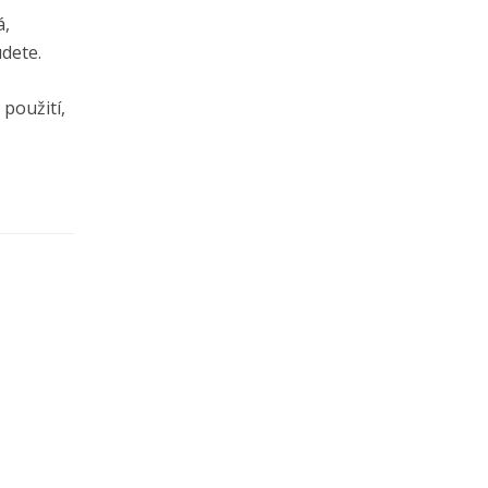
á,
dete.
 použití,