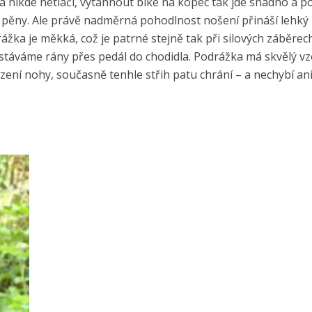
 a nikde netlačí, vytáhnout bike na kopec tak jde snadno a p
 pěny. Ale právě nadměrná pohodlnost nošení přináší lehký
žka je měkká, což je patrné stejně tak při silových záběrech
ostáváme rány přes pedál do chodidla. Podrážka má skvělý vz
sazení nohy, současně tenhle střih patu chrání – a nechybí a