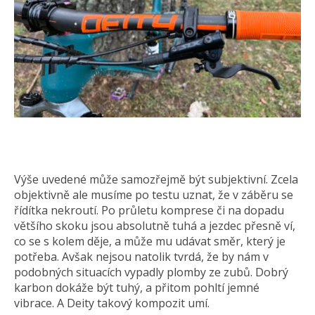
Výše uvedené může samozřejmě být subjektivní. Zcela
objektivně ale musíme po testu uznat, že v záběru se
řídítka nekroutí. Po průletu komprese či na dopadu
většího skoku jsou absolutně tuhá a jezdec přesně ví,
co se s kolem děje, a může mu udávat směr, který je
potřeba. Avšak nejsou natolik tvrdá, že by nám v
podobných situacích vypadly plomby ze zubů. Dobrý
karbon dokáže být tuhý, a přitom pohltí jemné
vibrace. A Deity takový kompozit umí.