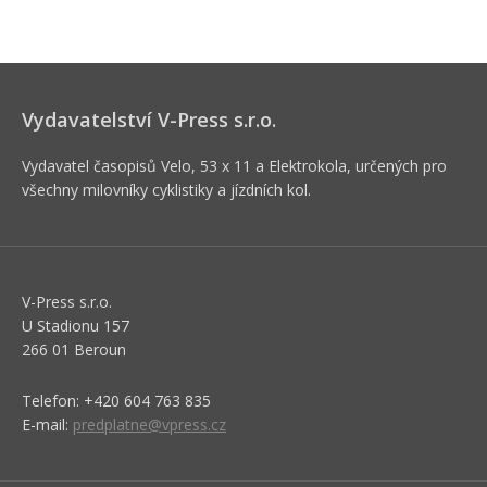
Vydavatelství V-Press s.r.o.
Vydavatel časopisů Velo, 53 x 11 a Elektrokola, určených pro
všechny milovníky cyklistiky a jízdních kol.
V-Press s.r.o.
U Stadionu 157
266 01 Beroun
Telefon: +420 604 763 835
E-mail:
predplatne@vpress.cz