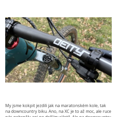
My jsme kokpit jezdili jak na maratonském kole, tak
na downcountry biku. Ano, na XC je to až moc, ale ruce
nás nebrněly ani po delším výletě. Ale na downcountry