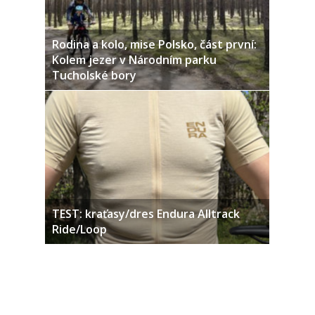
Rodina a kolo, mise Polsko, část první:
Kolem jezer v Národním parku
Tucholské bory
TEST: kraťasy/dres Endura Alltrack
Ride/Loop