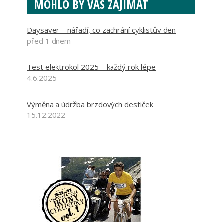
MOHLO BY VÁS ZAJÍMAT
Daysaver – nářadí, co zachrání cyklistův den
před 1 dnem
Test elektrokol 2025 – každý rok lépe
4.6.2025
Výměna a údržba brzdových destiček
15.12.2022