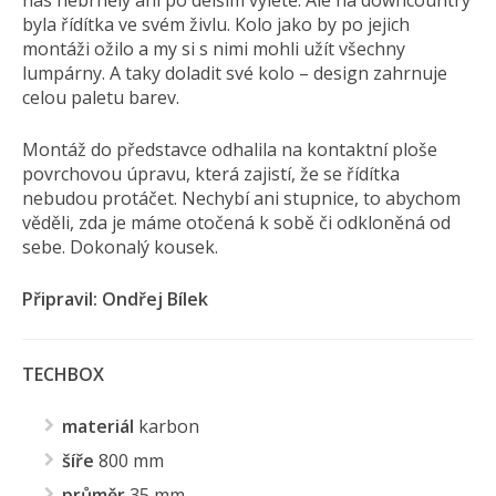
byla řídítka ve svém živlu. Kolo jako by po jejich
montáži ožilo a my si s nimi mohli užít všechny
lumpárny. A taky doladit své kolo – design zahrnuje
celou paletu barev.
Montáž do představce odhalila na kontaktní ploše
povrchovou úpravu, která zajistí, že se řídítka
nebudou protáčet. Nechybí ani stupnice, to abychom
věděli, zda je máme otočená k sobě či odkloněná od
sebe. Dokonalý kousek.
Připravil: Ondřej Bílek
TECHBOX
materiál
karbon
šíře
800 mm
průměr
35 mm