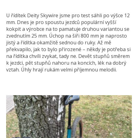
U řídítek Deity Skywire jsme pro test sáhli po výšce 12
mm. Dnes je pro spoustu jezdců populární vyšší
kokpit a výrobce na to pamatuje druhou variantou se
zvednutím 25 mm. Úchop na šíři 800 mm je naprosto
jistý a řídítka okamžitě sednou do ruky. Až mě
překvapilo, jak to bylo přirozené – někdy je potřeba si
na řídítka chvíli zvykat, tady ne. Devět stupňů směrem
k jezdci, pět stupňů nahoru na koncích, lék na dobrý
vztah. Úhly hrají rukám velmi příjemnou melodii.