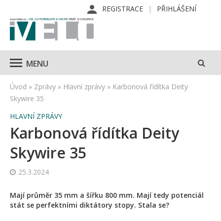
REGISTRACE
PŘIHLÁŠENÍ
MENU
Úvod
»
Zprávy
»
Hlavní zprávy
»
Karbonová řídítka Deity
Skywire 35
HLAVNÍ ZPRÁVY
Karbonová řídítka Deity
Skywire 35
25.3.2024
Mají průměr 35 mm a šířku 800 mm. Mají tedy potenciál
stát se perfektními diktátory stopy. Stala se?