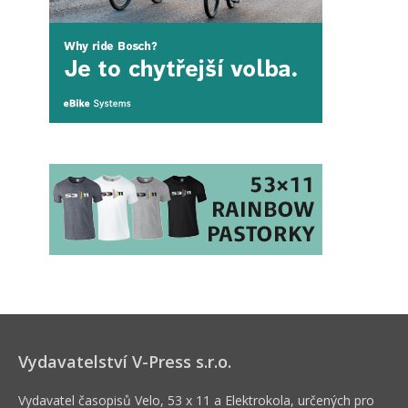
Vydavatelství V-Press s.r.o.
Vydavatel časopisů Velo, 53 x 11 a Elektrokola, určených pro