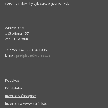
všechny milovníky cyklistiky a jízdních kol.
V-Press s.r.o.
U Stadionu 157
266 01 Beroun
Telefon: +420 604 763 835
E-mail:
predplatne@vpress.cz
Redakce
Předplatné
Inzerce v časopise
Inzerce na www stránkách