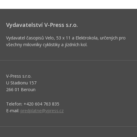
Vydavatelství V-Press s.r.o.
Vydavatel časopisů Velo, 53 x 11 a Elektrokola, určených pro
všechny milovníky cyklistiky a jízdních kol.
V-Press s.r.o.
U Stadionu 157
266 01 Beroun
Telefon: +420 604 763 835
E-mail:
predplatne@vpress.cz