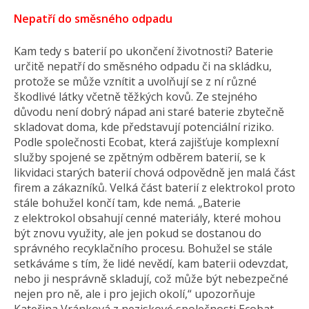
Nepatří do směsného odpadu
Kam tedy s baterií po ukončení životnosti? Baterie
určitě nepatří do směsného odpadu či na skládku,
protože se může vznítit a uvolňují se z ní různé
škodlivé látky včetně těžkých kovů. Ze stejného
důvodu není dobrý nápad ani staré baterie zbytečně
skladovat doma, kde představují potenciální riziko.
Podle společnosti Ecobat, která zajišťuje komplexní
služby spojené se zpětným odběrem baterií, se k
likvidaci starých baterií chová odpovědně jen malá část
firem a zákazníků. Velká část baterií z elektrokol proto
stále bohužel končí tam, kde nemá. „Baterie
z elektrokol obsahují cenné materiály, které mohou
být znovu využity, ale jen pokud se dostanou do
správného recyklačního procesu. Bohužel se stále
setkáváme s tím, že lidé nevědí, kam baterii odevzdat,
nebo ji nesprávně skladují, což může být nebezpečné
nejen pro ně, ale i pro jejich okolí,“ upozorňuje