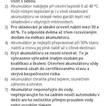
vozit s sebou.
Akumulátor nabíjejte při okolní teplotě 0 až 40 °C.
Kvůli nízkým teplotám je i v zimě skladování
akumulátoru ve sklepě nebo garáži lepší než
skladování v obytných místnostech.
Pro skladování je ideální úroveň nabití mezi 30 a
60 %. To odpovídá dvěma až třem rozsvíceným
diodám na indikaci akumulátoru.
Akumulátor je nejlepší přepravovat při 30% stavu
nabití a znovu jej plně nabít až v cílové destinaci.
Kryt akumulátoru se nesmí otevírat. To je
vyhrazeno výhradně znalým osobám po
kvalifikaci a školení. Otevření akumulátoru vždy
znamená zásah do certifikovaného stavu a
skrývá bezpečnostní rizika.
Akumulátor chraňte před teplem, slunečním
zářením a ohněm.
Akumulátor neponořujte do vody,
nepřepravujte ho na zadním nosiči automobilu v
dešti ani ho nečistěte přímým proudem vody
nebo vysokým tlakem.