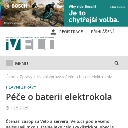
REGISTRACE
PŘIHLÁŠENÍ
MENU
Úvod
»
Zprávy
»
Hlavní zprávy
»
Péče o baterii elektrokola
HLAVNÍ ZPRÁVY
Péče o baterii elektrokola
12.5.2025
Čtenáři časopisu Velo a serveru iVelo.cz podle všeho
nejsou výjimkou, stejně jako celou cyklistickou obec je