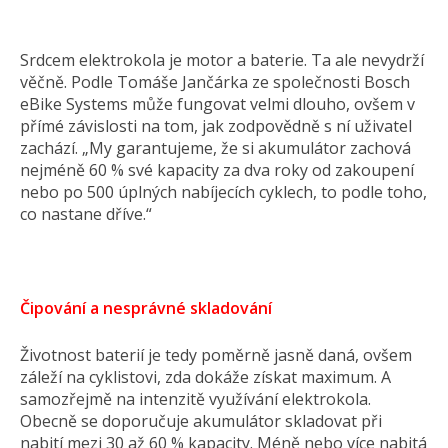
Srdcem elektrokola je motor a baterie. Ta ale nevydrží
věčně. Podle Tomáše Jančárka ze společnosti Bosch
eBike Systems může fungovat velmi dlouho, ovšem v
přímé závislosti na tom, jak zodpovědně s ní uživatel
zachází. „My garantujeme, že si akumulátor zachová
nejméně 60 % své kapacity za dva roky od zakoupení
nebo po 500 úplných nabíjecích cyklech, to podle toho,
co nastane dříve.“
Čipování a nesprávné skladování
Životnost baterií je tedy poměrně jasně daná, ovšem
záleží na cyklistovi, zda dokáže získat maximum. A
samozřejmě na intenzitě využívání elektrokola.
Obecně se doporučuje akumulátor skladovat při
nabití mezi 30 až 60 % kapacity. Méně nebo více nabitá