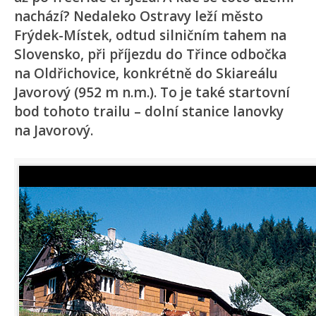
nachází? Nedaleko Ostravy leží město
Frýdek-Místek, odtud silničním tahem na
Slovensko, při příjezdu do Třince odbočka
na Oldřichovice, konkrétně do Skiareálu
Javorový (952 m n.m.). To je také startovní
bod tohoto trailu – dolní stanice lanovky
na Javorový.