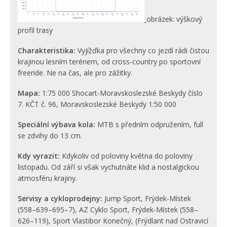
obrázek: výškový
profil trasy
Charakteristika:
Vyjížďka pro všechny co jezdí rádi čistou
krajinou lesním terénem, od cross-country po sportovní
freeride. Ne na čas, ale pro zážitky.
Mapa:
1:75 000 Shocart-Moravskoslezské Beskydy číslo
7. KČT č. 96, Moravskoslezské Beskydy 1:50 000
Speciální výbava kola:
MTB s předním odpružením, full
se zdvihy do 13 cm.
Kdy vyrazit:
Kdykoliv od poloviny května do poloviny
listopadu. Od září si však vychutnáte klid a nostalgickou
atmosféru krajiny.
Servisy a cykloprodejny:
Jump Sport, Frýdek-Místek
(558–639–695–7), AZ Cyklo Sport, Frýdek-Místek (558–
626–119), Sport Vlastibor Konečný, (Frýdlant nad Ostravicí