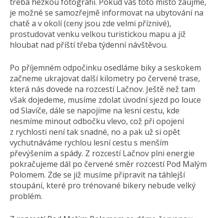
třeba hezkou fotografii. Pokud vás toto místo zaujme,
je možné se samozřejmě informovat na ubytování na
chatě a v okolí (ceny jsou zde velmi příznivé),
prostudovat venku velkou turistickou mapu a již
hloubat nad příští třeba týdenní návštěvou.
Po příjemném odpočinku osedláme biky a seskokem
začneme ukrajovat další kilometry po červené trase,
která nás dovede na rozcestí Lačnov. Ještě než tam
však dojedeme, musíme zdolat úvodní sjezd po louce
od Slavíče, dále se napojíme na lesní cestu, kde
nesmíme minout odbočku vlevo, což při opojení
z rychlosti není tak snadné, no a pak už si opět
vychutnáváme rychlou lesní cestu s menším
převýšením a spády. Z rozcestí Lačnov plni energie
pokračujeme dál po červené směr rozcestí Pod Malým
Polomem. Zde se již musíme připravit na táhlejší
stoupání, které pro trénované bikery nebude velký
problém.