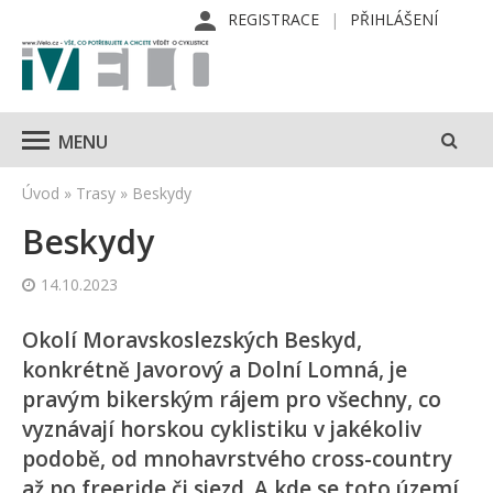
REGISTRACE
PŘIHLÁŠENÍ
MENU
Úvod
»
Trasy
»
Beskydy
Beskydy
14.10.2023
Okolí Moravskoslezských Beskyd,
konkrétně Javorový a Dolní Lomná, je
pravým bikerským rájem pro všechny, co
vyznávají horskou cyklistiku v jakékoliv
podobě, od mnohavrstvého cross-country
až po freeride či sjezd. A kde se toto území