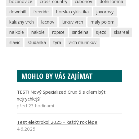
bocanovice
cross-country
cubonov
dolni lomna
downhill
freeride
horska cyklistika
javorovy
kaluzny vrch
lacnov
lurkuv vrch
maly polom
na kole
nakole
ropice
sindelna
sjezd
skiareal
slavic
studanka
tyra
vrch murinkuv
MOHLO BY VÁS ZAJÍMAT
TEST! Nový Specialized Crux 5 s cílem být
nejrychlejší
před 23 hodinami
Test elektrokol 2025 – každý rok lépe
4.6.2025