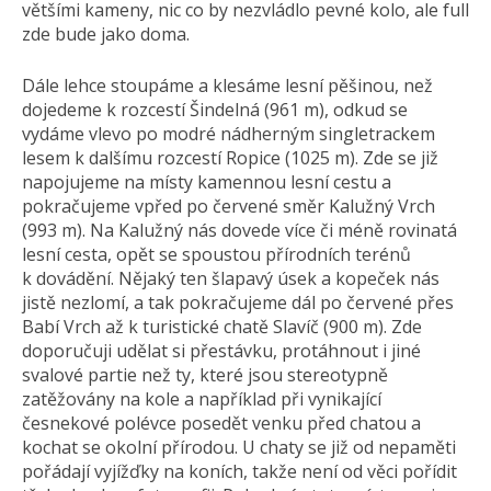
většími kameny, nic co by nezvládlo pevné kolo, ale full
zde bude jako doma.
Dále lehce stoupáme a klesáme lesní pěšinou, než
dojedeme k rozcestí Šindelná (961 m), odkud se
vydáme vlevo po modré nádherným singletrackem
lesem k dalšímu rozcestí Ropice (1025 m). Zde se již
napojujeme na místy kamennou lesní cestu a
pokračujeme vpřed po červené směr Kalužný Vrch
(993 m). Na Kalužný nás dovede více či méně rovinatá
lesní cesta, opět se spoustou přírodních terénů
k dovádění. Nějaký ten šlapavý úsek a kopeček nás
jistě nezlomí, a tak pokračujeme dál po červené přes
Babí Vrch až k turistické chatě Slavíč (900 m). Zde
doporučuji udělat si přestávku, protáhnout i jiné
svalové partie než ty, které jsou stereotypně
zatěžovány na kole a například při vynikající
česnekové polévce posedět venku před chatou a
kochat se okolní přírodou. U chaty se již od nepaměti
pořádají vyjížďky na koních, takže není od věci pořídit