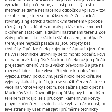
vyrazíme dál po červené, ale asi po necelých sto
metrech se dáme neznačenou odbočkou vpravo – tzv.
okruh zimní, který se používá v zimě. Zde začíná
rovinatý singletrack s technickým terénem v podobě
různých přejezdů přes močály po lávkách a kmenech
okořeněn zatáčkami a dalšími nástrahami terénu. Zde
vždy počítáme, kolikrát kdo šlápl na zem, popřípadě
trénujeme nejtěžší pasáže až jsou projety bez
chybičky. Opět lze úsek projet bez šlápnutí a jezdcům
na vyšší technické úrovni by se to mohlo podařit, když
ne napoprvé, tak příště. Na konci úseku už jen přidáte
přejezdem kmenů vizitku vašich převodníků a jste na
rozcestí, kde se dáte vlevo. Přijedete k trialovému
výjezdu, který, pokud vím, ještě nikdo nepokořil, ale
vyjet, vyskákat by to šlo, jen se snažit. Červená stezka
vede na vrchol Velký Polom, kde začíná sjezd opět na
Muřinkův Vrch. Downhill je napůl šlapavý technickým
terénem střídající se s prudkými kamennými koryty
plnými kořenů. Ve sjezdech si lze vybrat náročnost, po
levé straně by úsek měli sjet i průměrně technicky