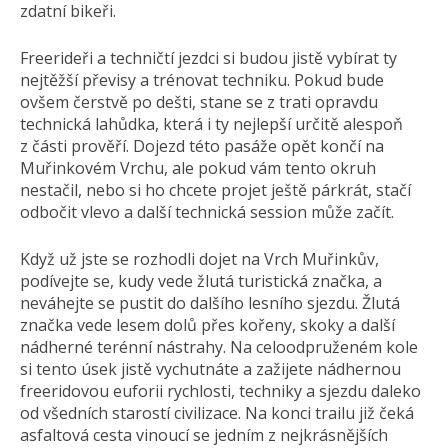
zdatní bikeři.
Freerideři a techničtí jezdci si budou jistě vybírat ty
nejtěžší převisy a trénovat techniku. Pokud bude
ovšem čerstvě po dešti, stane se z trati opravdu
technická lahůdka, která i ty nejlepší určitě alespoň
z části prověří. Dojezd této pasáže opět končí na
Muřinkovém Vrchu, ale pokud vám tento okruh
nestačil, nebo si ho chcete projet ještě párkrát, stačí
odbočit vlevo a další technická session může začít.
Když už jste se rozhodli dojet na Vrch Muřinkův,
podívejte se, kudy vede žlutá turistická značka, a
neváhejte se pustit do dalšího lesního sjezdu. Žlutá
značka vede lesem dolů přes kořeny, skoky a další
nádherné terénní nástrahy. Na celoodpruženém kole
si tento úsek jistě vychutnáte a zažijete nádhernou
freeridovou euforii rychlosti, techniky a sjezdu daleko
od všedních starostí civilizace. Na konci trailu již čeká
asfaltová cesta vinoucí se jedním z nejkrásnějších