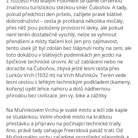
Z rozcestí Pod Malým Polomem se dáme červenou
značenou turistickou stezkou směr Čuboňov. A tady,
pokud předchozí den pršelo, zažijete pravé blátivé
dobrodružství – cesta je protkaná několika močály,
přes něž jsou položeny provizorní lávky, ale pokud
není terén dostatečně vyschlý, nelze se vyhnout
přenášení a místy tlačení kol. Jen pro zajímavost,
tento úsek již byl zdolán bez šlápnutí nohy na zem, ale
toto dokážou v blátivých podmínkách jen jezdci na
špičkové technické úrovni. Ať už zabláceni nebo ne
dorazíte na Čuboňov, zbývá ještě lesní cesta přes
Lurkův Vrch (1032 m) na Vrch Muřinkův. Terén vede
lesní cestou s lehkým technickým podkladem (kameny,
kořeny) opět lehce nahoru a dolů nádhernou
přírodou bez civilizace. Jen vy, bike a zážitky.
Na Muřinkovém Vrchu je svaté místo a leží zde kaple
se studánkou. Velmi vhodné místo na krátkou
přestávku a přípravu na počínající technické traily.
Ano, právě tady zahajuje freeridová pasáž trati. Od
Muřinkového vrchu zařadíme prostřední převodník a