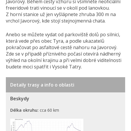
Javorový. Během cesty vzhůru si všimněte neoficiální
freeridové trati vinoucí se v okolí pod lanovkou.
Z horní stanice už jen vyšlápnete zhruba 300 m na
vrchol Javorový, kde stojí stejnojmenná chata.
Anebo se můžete vydat od parkoviště dolů po silnici,
která vede přes obec Tyra, a podle ukazatelů
pokračovat po asfaltové cestě nahoru na Javorový.
Zde se v případě příznivého počasí otevírá nádherný
výhled na okolní krajinu a při velmi dobré viditelnosti
budete moci spatřit i Vysoké Tatry.
Detaily trasy a info o oblasti
Beskydy
Délka okruhu:
cca 60 km