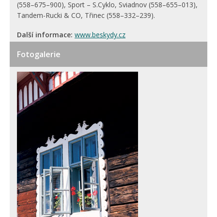
(558–675–900), Sport – S.Cyklo, Sviadnov (558–655–013),
Tandem-Rucki & CO, Třinec (558–332–239).
Další informace:
www.beskydy.cz
Fotogalerie