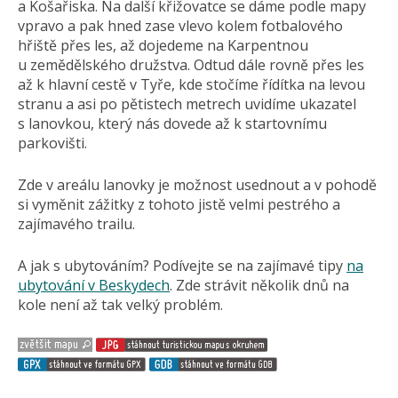
a Košařiska. Na další křižovatce se dáme podle mapy
vpravo a pak hned zase vlevo kolem fotbalového
hřiště přes les, až dojedeme na Karpentnou
u zemědělského družstva. Odtud dále rovně přes les
až k hlavní cestě v Tyře, kde stočíme řídítka na levou
stranu a asi po pětistech metrech uvidíme ukazatel
s lanovkou, který nás dovede až k startovnímu
parkovišti.
Zde v areálu lanovky je možnost usednout a v pohodě
si vyměnit zážitky z tohoto jistě velmi pestrého a
zajímavého trailu.
A jak s ubytováním? Podívejte se na zajímavé tipy
na
ubytování v Beskydech
. Zde strávit několik dnů na
kole není až tak velký problém.