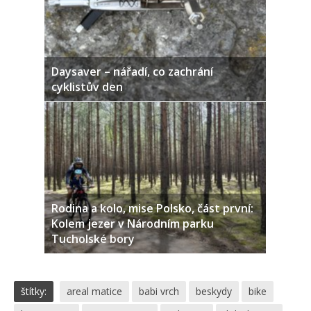
Daysaver – nářadí, co zachrání
cyklistův den
Rodina a kolo, mise Polsko, část první:
Kolem jezer v Národním parku
Tucholské bory
štítky:
areal matice
babi vrch
beskydy
bike