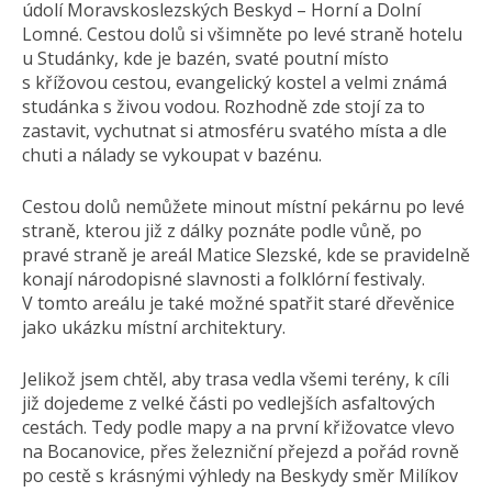
údolí Moravskoslezských Beskyd – Horní a Dolní
Lomné. Cestou dolů si všimněte po levé straně hotelu
u Studánky, kde je bazén, svaté poutní místo
s křížovou cestou, evangelický kostel a velmi známá
studánka s živou vodou. Rozhodně zde stojí za to
zastavit, vychutnat si atmosféru svatého místa a dle
chuti a nálady se vykoupat v bazénu.
Cestou dolů nemůžete minout místní pekárnu po levé
straně, kterou již z dálky poznáte podle vůně, po
pravé straně je areál Matice Slezské, kde se pravidelně
konají národopisné slavnosti a folklórní festivaly.
V tomto areálu je také možné spatřit staré dřevěnice
jako ukázku místní architektury.
Jelikož jsem chtěl, aby trasa vedla všemi terény, k cíli
již dojedeme z velké části po vedlejších asfaltových
cestách. Tedy podle mapy a na první křižovatce vlevo
na Bocanovice, přes železniční přejezd a pořád rovně
po cestě s krásnými výhledy na Beskydy směr Milíkov