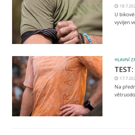
18.7.20
U bikové
vyvíjen 
HLAVNÍ Z
TEST:
17.7.20
Na předn
větruodol