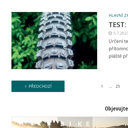
HLAVNÍ Z
TEST:
5.7.202
Určení t
přítomno
pláště při 
…
PŘEDCHOZÍ
1
25
Objevujte