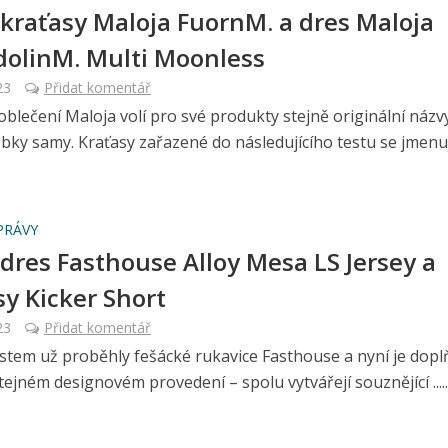
 kraťasy Maloja FuornM. a dres Maloja
olinM. Multi Moonless
23
Přidat komentář
blečení Maloja volí pro své produkty stejně originální názvy
bky samy. Kraťasy zařazené do následujícího testu se jmenují .
PRÁVY
 dres Fasthouse Alloy Mesa LS Jersey a
sy Kicker Short
23
Přidat komentář
stem už proběhly fešácké rukavice Fasthouse a nyní je dop
tejném designovém provedení – spolu vytvářejí souznějící .....