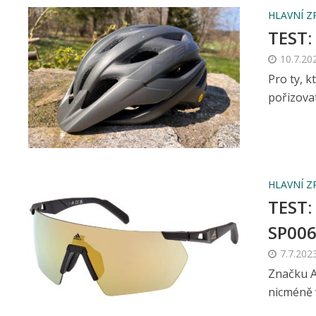
HLAVNÍ Z
TEST:
10.7.20
Pro ty, k
pořizovat
HLAVNÍ Z
TEST:
SP00
7.7.202
Značku A
nicméně 