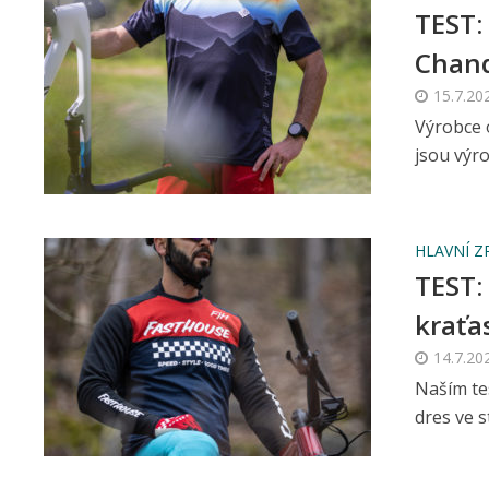
TEST:
Chand
15.7.20
Výrobce o
jsou výro
HLAVNÍ Z
TEST:
kraťa
14.7.20
Naším te
dres ve s