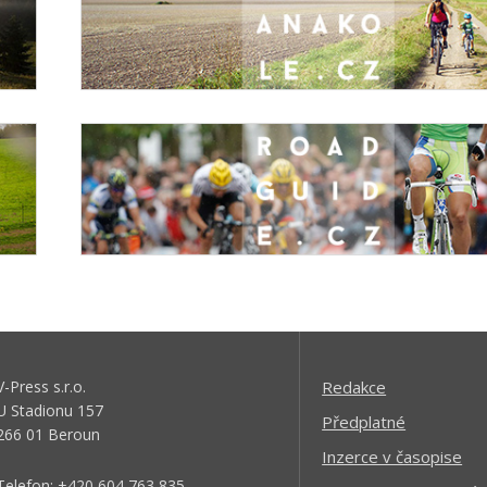
V-Press s.r.o.
Redakce
U Stadionu 157
Předplatné
266 01 Beroun
Inzerce v časopise
Telefon: +420 604 763 835