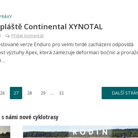
PRÁVY
 pláště Continental XYNOTAL
3
Přidat komentář
estované verze Enduro pro velmi tvrdé zacházení odpovídá
st výztuhy Apex, která zamezuje deformaci bočnic a proraž
...
…
26
27
28
29
32
DALŠÍ STRÁ
 s námi nové cyklotrasy