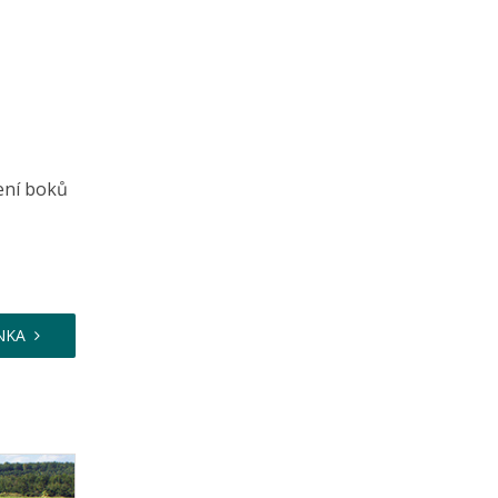
ení boků
NKA