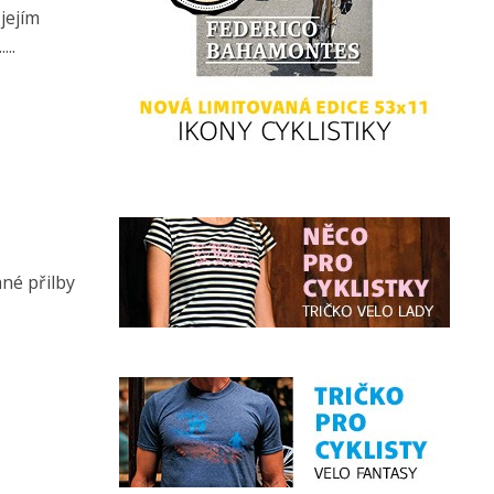
jejím
..
né přilby