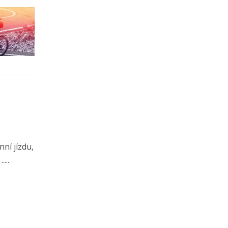
ní jízdu,
...