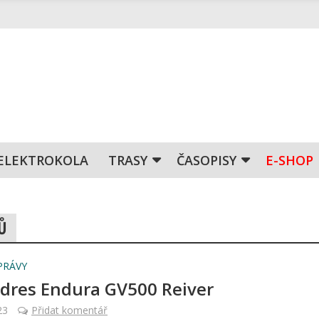
ELEKTROKOLA
TRASY
ČASOPISY
E-SHOP
Ů
PRÁVY
 dres Endura GV500 Reiver
23
Přidat komentář