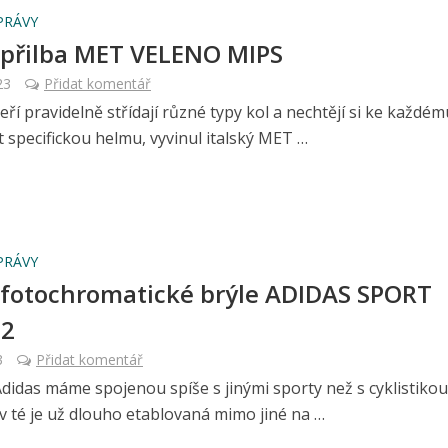
PRÁVY
 přilba MET VELENO MIPS
23
Přidat komentář
teří pravidelně střídají různé typy kol a nechtějí si ke každém
 specifickou helmu, vyvinul italský MET …
PRÁVY
 fotochromatické brýle ADIDAS SPORT
62
3
Přidat komentář
didas máme spojenou spíše s jinými sporty než s cyklistikou
v té je už dlouho etablovaná mimo jiné na …