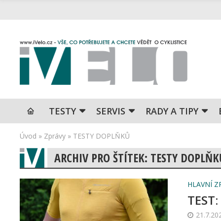
TESTY
SERVIS
RADY A TIPY
Úvod
»
Zprávy
»
TESTY DOPLŇKŮ
ARCHIV PRO ŠTÍTEK: TESTY DOPLŇK
HLAVNÍ Z
TEST:
21.7.20