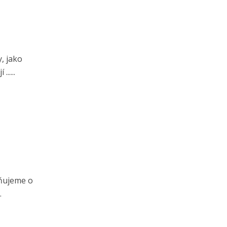
, jako
.....
lňujeme o
.