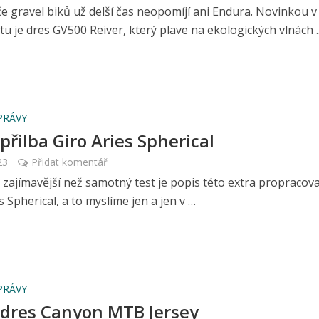
e gravel biků už delší čas neopomíjí ani Endura. Novinkou v 
u je dres GV500 Reiver, který plave na ekologických vlnách ....
PRÁVY
přilba Giro Aries Spherical
23
Přidat komentář
ajímavější než samotný test je popis této extra propracova
s Spherical, a to myslíme jen a jen v …
PRÁVY
 dres Canyon MTB Jersey