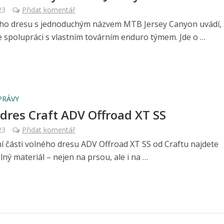
23
Přidat komentář
ho dresu s jednoduchým názvem MTB Jersey Canyon uvádí, 
ve spolupráci s vlastním továrním enduro týmem. Jde o …
PRÁVY
 dres Craft ADV Offroad XT SS
23
Přidat komentář
í části volného dresu ADV Offroad XT SS od Craftu najdete
ný materiál – nejen na prsou, ale i na …