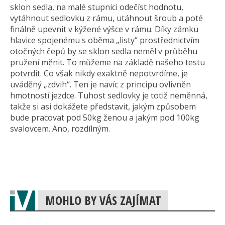
sklon sedla, na malé stupnici odečíst hodnotu,
vytáhnout sedlovku z rámu, utáhnout šroub a poté
finálně upevnit v kýžené výšce v rámu. Díky zámku
hlavice spojenému s oběma „listy“ prostřednictvím
otočných čepů by se sklon sedla neměl v průběhu
pružení měnit. To můžeme na základě našeho testu
potvrdit. Co však nikdy exaktně nepotvrdíme, je
uváděný „zdvih“. Ten je navíc z principu ovlivněn
hmotností jezdce. Tuhost sedlovky je totiž neměnná,
takže si asi dokážete představit, jakým způsobem
bude pracovat pod 50kg ženou a jakým pod 100kg
svalovcem. Ano, rozdílným.
MOHLO BY VÁS ZAJÍMAT