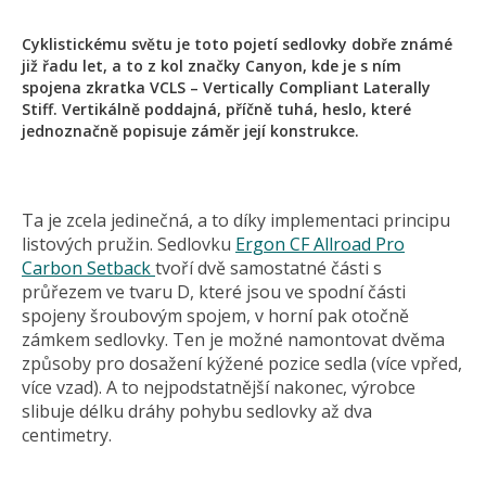
Cyklistickému světu je toto pojetí sedlovky dobře známé
již řadu let, a to z kol značky Canyon, kde je s ním
spojena zkratka VCLS – Vertically Compliant Laterally
Stiff. Vertikálně poddajná, příčně tuhá, heslo, které
jednoznačně popisuje záměr její konstrukce.
Ta je zcela jedinečná, a to díky implementaci principu
listových pružin. Sedlovku
Ergon CF Allroad Pro
Carbon Setback
tvoří dvě samostatné části s
průřezem ve tvaru D, které jsou ve spodní části
spojeny šroubovým spojem, v horní pak otočně
zámkem sedlovky. Ten je možné namontovat dvěma
způsoby pro dosažení kýžené pozice sedla (více vpřed,
více vzad). A to nejpodstatnější nakonec, výrobce
slibuje délku dráhy pohybu sedlovky až dva
centimetry.