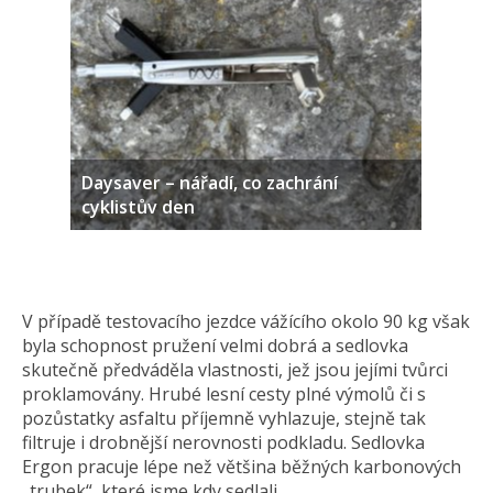
Daysaver – nářadí, co zachrání
cyklistův den
V případě testovacího jezdce vážícího okolo 90 kg však
byla schopnost pružení velmi dobrá a sedlovka
skutečně předváděla vlastnosti, jež jsou jejími tvůrci
proklamovány. Hrubé lesní cesty plné výmolů či s
pozůstatky asfaltu příjemně vyhlazuje, stejně tak
filtruje i drobnější nerovnosti podkladu. Sedlovka
Ergon pracuje lépe než většina běžných karbonových
„trubek“, které jsme kdy sedlali.