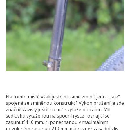
Na tomto místě však ještě musíme zmínit jedno „ale“
spojené se zmíněnou konstrukcí. Výkon pružení je zde
značně závislý ještě na míře vytažení z rámu. Mít
sedlovku vytaženou na spodní rysce rovnající se
zasunutí 110 mm, či ponechanou v maximálním
povoleném zasunutí 210 mm má rovněž zásadní vliv