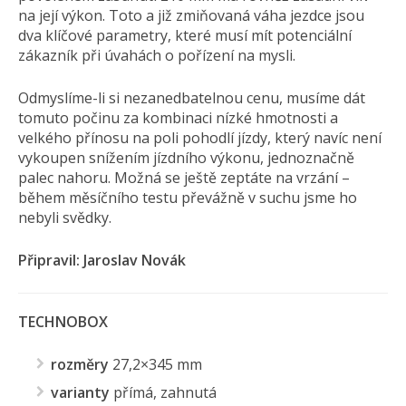
na její výkon. Toto a již zmiňovaná váha jezdce jsou
dva klíčové parametry, které musí mít potenciální
zákazník při úvahách o pořízení na mysli.
Odmyslíme-li si nezanedbatelnou cenu, musíme dát
tomuto počinu za kombinaci nízké hmotnosti a
velkého přínosu na poli pohodlí jízdy, který navíc není
vykoupen snížením jízdního výkonu, jednoznačně
palec nahoru. Možná se ještě zeptáte na vrzání –
během měsíčního testu převážně v suchu jsme ho
nebyli svědky.
Připravil: Jaroslav Novák
TECHNOBOX
rozměry
27,2×345 mm
varianty
přímá, zahnutá