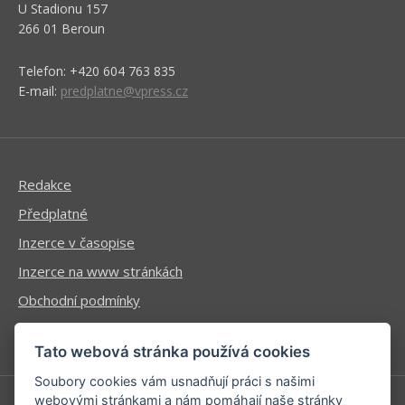
U Stadionu 157
266 01 Beroun
Telefon: +420 604 763 835
E-mail:
predplatne@vpress.cz
Redakce
Předplatné
Inzerce v časopise
Inzerce na www stránkách
Obchodní podmínky
Ochrana osobních údajů
Tato webová stránka používá cookies
Soubory cookies vám usnadňují práci s našimi
webovými stránkami a nám pomáhají naše stránky