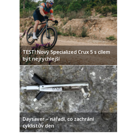
TEST! Nový Specialized Crux 5 s cílem
být nejrychlejší
Daysaver – nářadí, co zachrání
cyklistův den