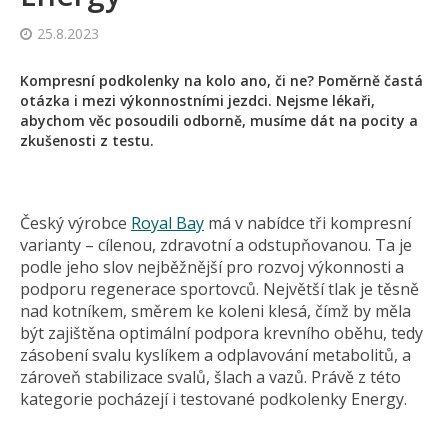
25.8.2023
Kompresní podkolenky na kolo ano, či ne? Poměrně častá
otázka i mezi výkonnostními jezdci. Nejsme lékaři,
abychom věc posoudili odborně, musíme dát na pocity a
zkušenosti z testu.
Český výrobce
Royal Bay
má v nabídce tři kompresní
varianty – cílenou, zdravotní a odstupňovanou. Ta je
podle jeho slov nejběžnější pro rozvoj výkonnosti a
podporu regenerace sportovců. Největší tlak je těsně
nad kotníkem, směrem ke koleni klesá, čímž by měla
být zajištěna optimální podpora krevního oběhu, tedy
zásobení svalu kyslíkem a odplavování metabolitů, a
zároveň stabilizace svalů, šlach a vazů. Právě z této
kategorie pocházejí i testované podkolenky Energy.