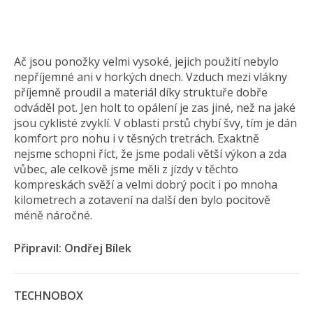
Ač jsou ponožky velmi vysoké, jejich použití nebylo
nepříjemné ani v horkých dnech. Vzduch mezi vlákny
příjemně proudil a materiál díky struktuře dobře
odváděl pot. Jen holt to opálení je zas jiné, než na jaké
jsou cyklisté zvyklí. V oblasti prstů chybí švy, tím je dán
komfort pro nohu i v těsných tretrách. Exaktně
nejsme schopni říct, že jsme podali větší výkon a zda
vůbec, ale celkově jsme měli z jízdy v těchto
kompreskách svěží a velmi dobrý pocit i po mnoha
kilometrech a zotavení na další den bylo pocitově
méně náročné.
Připravil: Ondřej Bílek
TECHNOBOX