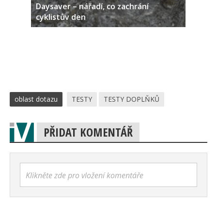
Daysaver – nářadí, co zachrání
cyklistův den
oblast dotazu
TESTY
TESTY DOPLŇKŮ
PŘIDAT KOMENTÁŘ
Klikněte zde pro vložení komentáře