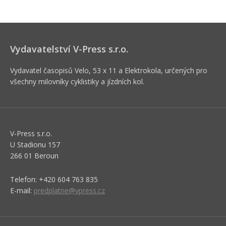
Vydavatelství V-Press s.r.o.
Vydavatel časopisů Velo, 53 x 11 a Elektrokola, určených pro
všechny milovníky cyklistiky a jízdních kol.
V-Press s.r.o.
U Stadionu 157
266 01 Beroun
Telefon: +420 604 763 835
E-mail:
predplatne@vpress.cz