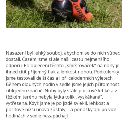
Nasazení byl lehký souboj, abychom se do nich vůbec
dostali. Časem jsme si ale našli cestu nejmenšího
odporu. Po oblečení těchto „smršťovaček“ na nohy je
ihned cítit příjemný tlak a lehkost nohou. Podkolenky
jsme testovali delší čas a i při celodenních výletech.
Během dlouhých hodin v sedle jsme jejich přítomnost
cítili jednoznačně. Nohy byly stále pocitově lehké a v
těžkém terénu nebyla lýtka tolik „vyskákaná“,
vytřesená. Když jsme je po jízdě svlekli, lehkost a
pocitově nižší únava zůstaly – a ponožky ani po více
hodinách v sedle nezapáchají.