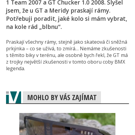
1 Team 2007 a GT Chucker 1.0 2008. Slyšel
jsem, že u GT a Meridy praskají rámy.
Potřebuji poradit, jaké kolo si mám vybrat,
na kole rád „blbnu“.
Praskají všechny rámy, stejně jako skateová či sněžná
prkýnka – co se užívá, to zmírá… Nemáme zkušenosti
s těmito biky v terénu, ale osobně bych řekl, že GT má
z trojky největší zkušenosti v tomto oboru coby BMX
legenda.
MOHLO BY VÁS ZAJÍMAT