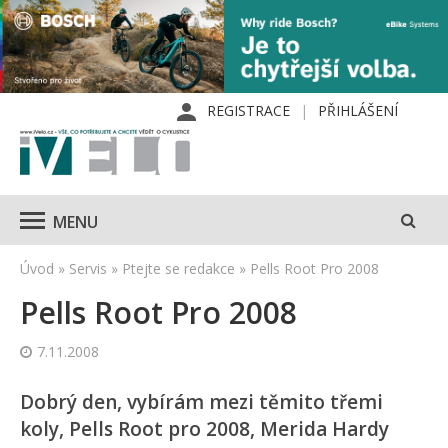
REGISTRACE
PŘIHLÁŠENÍ
MENU
Úvod
»
Servis
»
Ptejte se redakce
»
Pells Root Pro 2008
Pells Root Pro 2008
7.11.2008
Dobrý den, vybírám mezi těmito třemi
koly, Pells Root pro 2008, Merida Hardy