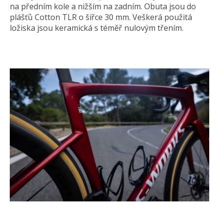
na předním kole a nižším na zadním. Obuta jsou do
plášťů Cotton TLR o šířce 30 mm. Veškerá použitá
ložiska jsou keramická s téměř nulovým třením.