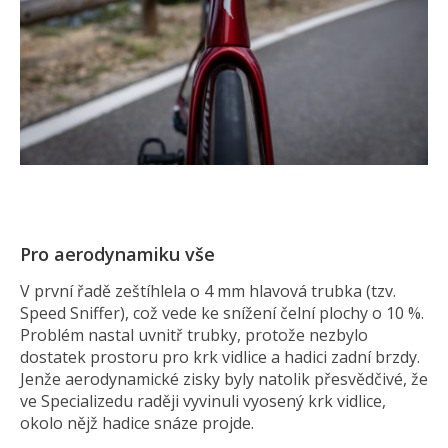
Pro aerodynamiku vše
V první řadě zeštíhlela o 4 mm hlavová trubka (tzv.
Speed Sniffer), což vede ke snížení čelní plochy o 10 %.
Problém nastal uvnitř trubky, protože nezbylo
dostatek prostoru pro krk vidlice a hadici zadní brzdy.
Jenže aerodynamické zisky byly natolik přesvědčivé, že
ve Specializedu raději vyvinuli vyosený krk vidlice,
okolo nějž hadice snáze projde.