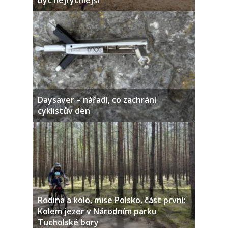
být nejrychlejší
Daysaver – nářadí, co zachrání
cyklistův den
Rodina a kolo, mise Polsko, část první:
Kolem jezer v Národním parku
Tucholské bory