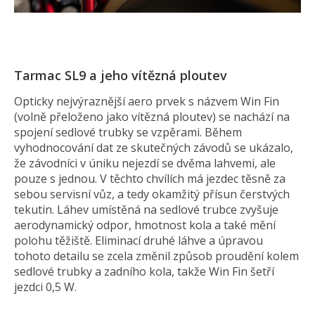
Tarmac SL9 a jeho vítězná ploutev
Opticky nejvýraznější aero prvek s názvem Win Fin
(volně přeloženo jako vítězná ploutev) se nachází na
spojení sedlové trubky se vzpěrami. Během
vyhodnocování dat ze skutečných závodů se ukázalo,
že závodníci v úniku nejezdí se dvěma lahvemi, ale
pouze s jednou. V těchto chvílích má jezdec těsně za
sebou servisní vůz, a tedy okamžitý přísun čerstvých
tekutin. Láhev umístěná na sedlové trubce zvyšuje
aerodynamický odpor, hmotnost kola a také mění
polohu těžiště. Eliminací druhé láhve a úpravou
tohoto detailu se zcela změnil způsob proudění kolem
sedlové trubky a zadního kola, takže Win Fin šetří
jezdci 0,5 W.