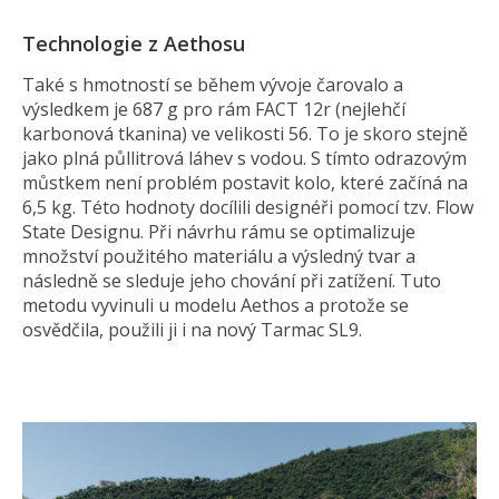
Technologie z Aethosu
Také s hmotností se během vývoje čarovalo a
výsledkem je 687 g pro rám FACT 12r (nejlehčí
karbonová tkanina) ve velikosti 56. To je skoro stejně
jako plná půllitrová láhev s vodou. S tímto odrazovým
můstkem není problém postavit kolo, které začíná na
6,5 kg. Této hodnoty docílili designéři pomocí tzv. Flow
State Designu. Při návrhu rámu se optimalizuje
množství použitého materiálu a výsledný tvar a
následně se sleduje jeho chování při zatížení. Tuto
metodu vyvinuli u modelu Aethos a protože se
osvědčila, použili ji i na nový Tarmac SL9.