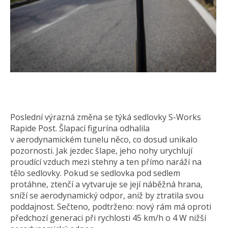
Poslední výrazná změna se týká sedlovky S-Works
Rapide Post. Šlapací figurína odhalila
v aerodynamickém tunelu něco, co dosud unikalo
pozornosti. Jak jezdec šlape, jeho nohy urychlují
proudící vzduch mezi stehny a ten přímo naráží na
tělo sedlovky. Pokud se sedlovka pod sedlem
protáhne, ztenčí a vytvaruje se její náběžná hrana,
sníží se aerodynamický odpor, aniž by ztratila svou
poddajnost. Sečteno, podtrženo: nový rám má oproti
předchozí generaci při rychlosti 45 km/h o 4 W nižší