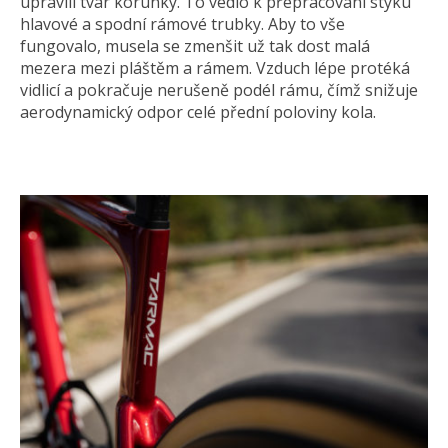
upravili tvar korunky. To vedlo k přepracování styku
hlavové a spodní rámové trubky. Aby to vše
fungovalo, musela se zmenšit už tak dost malá
mezera mezi pláštěm a rámem. Vzduch lépe protéká
vidlicí a pokračuje nerušeně podél rámu, čímž snižuje
aerodynamický odpor celé přední poloviny kola.