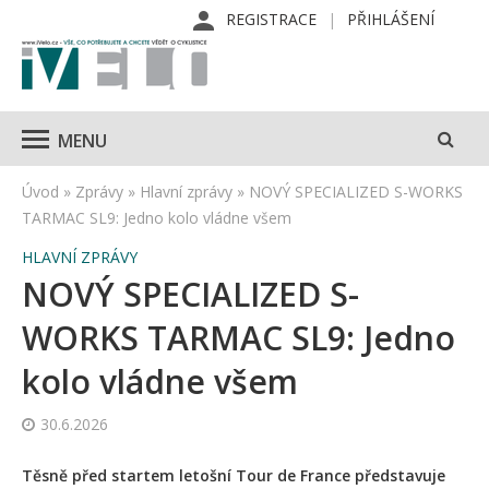
REGISTRACE
PŘIHLÁŠENÍ
MENU
Úvod
»
Zprávy
»
Hlavní zprávy
»
NOVÝ SPECIALIZED S-WORKS
TARMAC SL9: Jedno kolo vládne všem
HLAVNÍ ZPRÁVY
NOVÝ SPECIALIZED S-
WORKS TARMAC SL9: Jedno
kolo vládne všem
30.6.2026
Těsně před startem letošní Tour de France představuje