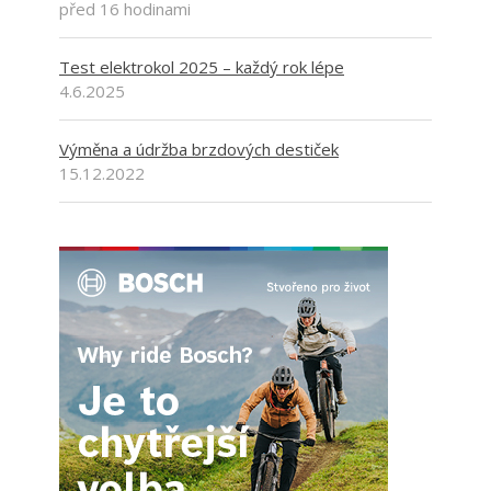
před 16 hodinami
Test elektrokol 2025 – každý rok lépe
4.6.2025
Výměna a údržba brzdových destiček
15.12.2022