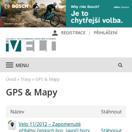
REGISTRACE
PŘIHLÁŠENÍ
MENU
Úvod
»
Trasy
»
GPS & Mapy
GPS & Mapy
Název
Stáhnout
Velo 11/2012 – Zapomenuté
příběhy českých hor, Javoří hory
Stáhnout