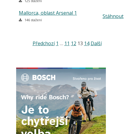
125 stažení
Mallorca, oblast Arsenal 1
Stáhnout
146 stažení
Předchozí
1
…
11
12
13
14
Další