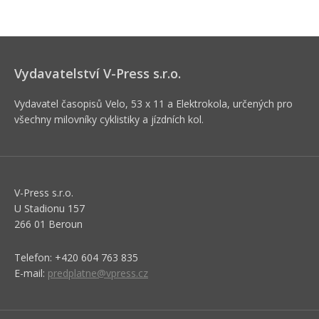
Vydavatelství V-Press s.r.o.
Vydavatel časopisů Velo, 53 x 11 a Elektrokola, určených pro
všechny milovníky cyklistiky a jízdních kol.
V-Press s.r.o.
U Stadionu 157
266 01 Beroun
Telefon: +420 604 763 835
E-mail:
predplatne@vpress.cz