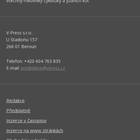
všechny milovníky cyklistiky a jízdních kol.
V-Press s.r.o.
U Stadionu 157
266 01 Beroun
Telefon: +420 604 763 835
E-mail:
predplatne@vpress.cz
Redakce
Předplatné
Inzerce v časopise
Inzerce na www stránkách