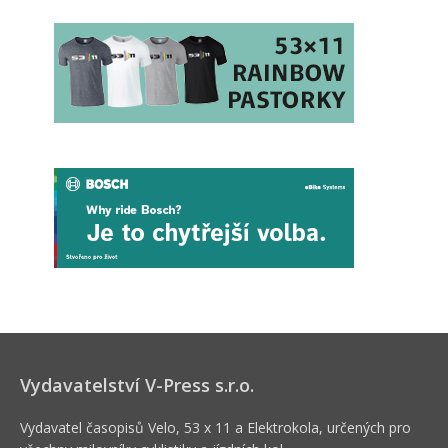
Vydavatelství V-Press s.r.o.
Vydavatel časopisů Velo, 53 x 11 a Elektrokola, určených pro