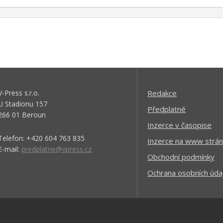
V-Press s.r.o.
Redakce
U Stadionu 157
Předplatné
266 01 Beroun
Inzerce v časopise
Telefon: +420 604 763 835
Inzerce na www strán
E-mail:
predplatne@vpress.cz
Obchodní podmínky
Ochrana osobních úda