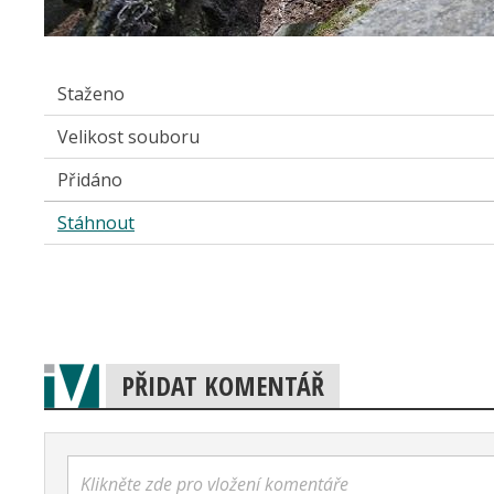
Staženo
Velikost souboru
Přidáno
Stáhnout
PŘIDAT KOMENTÁŘ
Klikněte zde pro vložení komentáře