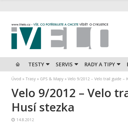
TESTY
SERVIS
RADY A TIPY
Úvod
»
Trasy
»
GPS & Mapy
»
Velo 9/2012 – Velo trail guide –
Velo 9/2012 – Velo tr
Husí stezka
14.8.2012