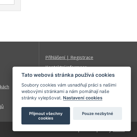
Příhlášení | Registrace
Kontaktní informace
Tato webová stránka používá cookies
Mapa stránek
Soubory cookies vám usnadňují práci s našimi
kách
webovými stránkami a nám pomáhají naše
stránky vylepšovat.
Nastavení cookies
jů
Přijmout všechny
Pouze nezbytné
cookies
| developed by
Kinet