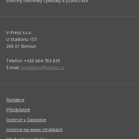
všechny milovníky cyklistiky a jízdních kol.
V-Press s.r.o.
U Stadionu 157
266 01 Beroun
Telefon: +420 604 763 835
E-mail:
predplatne@vpress.cz
Redakce
Předplatné
Inzerce v časopise
Inzerce na www stránkách