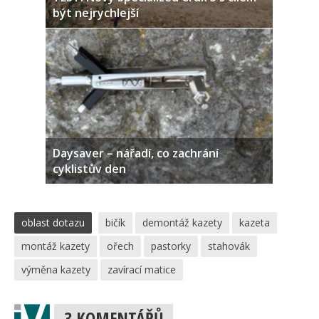
být nejrychlejší
Daysaver – nářadí, co zachrání
cyklistův den
oblast dotazu
bičík
demontáž kazety
kazeta
montáž kazety
ořech
pastorky
stahovák
výměna kazety
zavírací matice
3 KOMENTÁŘŮ