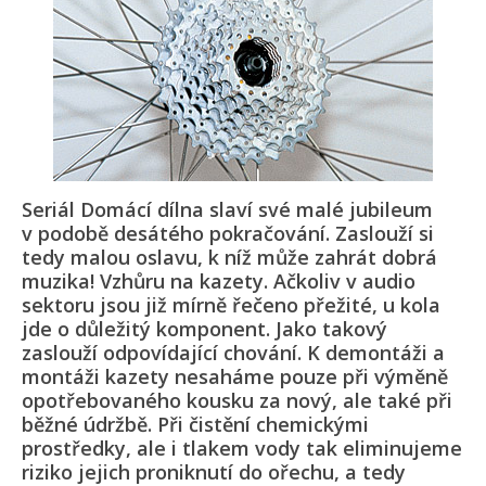
Seriál Domácí dílna slaví své malé jubileum
v podobě desátého pokračování. Zaslouží si
tedy malou oslavu, k níž může zahrát dobrá
muzika! Vzhůru na kazety. Ačkoliv v audio
sektoru jsou již mírně řečeno přežité, u kola
jde o důležitý komponent. Jako takový
zaslouží odpovídající chování. K demontáži a
montáži kazety nesaháme pouze při výměně
opotřebovaného kousku za nový, ale také při
běžné údržbě. Při čistění chemickými
prostředky, ale i tlakem vody tak eliminujeme
riziko jejich proniknutí do ořechu, a tedy