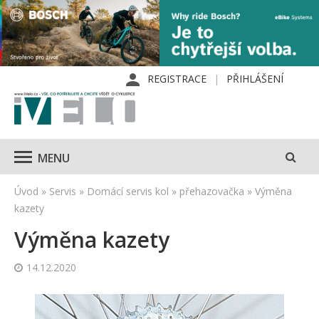
REGISTRACE
PŘIHLÁŠENÍ
MENU
Úvod
»
Servis
»
Domácí servis kol
»
přehazovačka
»
Výměna
kazety
Výměna kazety
14.12.2020