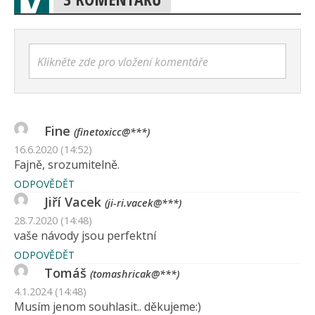
Klikněte zde pro vložení komentáře
Fine
(finetoxicc@***)
16.6.2020 (14:52)
Fajně, srozumitelně.
ODPOVĚDĚT
Jiří Vacek
(ji-ri.vacek@***)
28.7.2020 (14:48)
vaše návody jsou perfektní
ODPOVĚDĚT
Tomáš
(tomashricak@***)
4.1.2024 (14:48)
Musím jenom souhlasit.. děkujeme:)