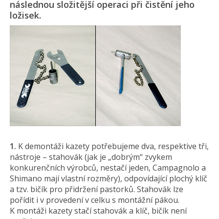
následnou složitější operaci při čistění jeho
ložisek.
1.
K demontáži kazety potřebujeme dva, respektive tři,
nástroje – stahovák (jak je „dobrým“ zvykem
konkurenčních výrobců, nestačí jeden, Campagnolo a
Shimano mají vlastní rozměry), odpovídající plochý klíč
a tzv. bičík pro přidržení pastorků. Stahovák lze
pořídit i v provedení v celku s montážní pákou.
K montáži kazety stačí stahovák a klíč, bičík není