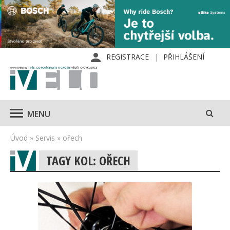
REGISTRACE
PŘIHLÁŠENÍ
MENU
Úvod
»
Servis
»
ořech
TAGY KOL: OŘECH