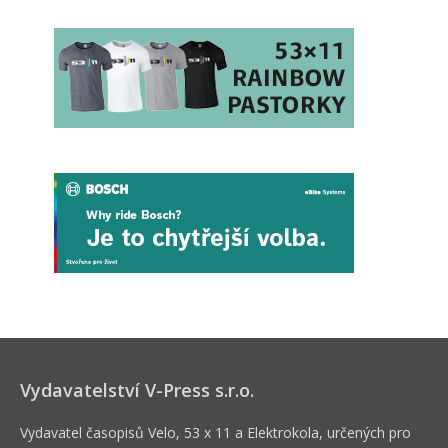
Vydavatelství V-Press s.r.o.
Vydavatel časopisů Velo, 53 x 11 a Elektrokola, určených pro