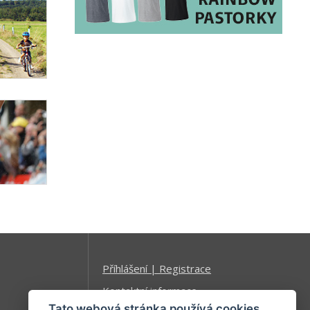
Příhlášení | Registrace
Kontaktní informace
Tato webová stránka používá cookies