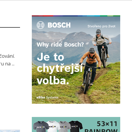
čování.
 na ...