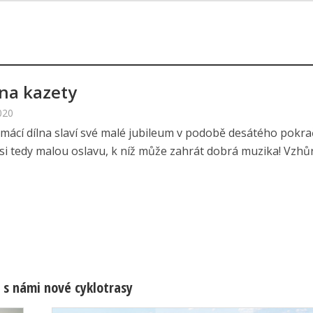
na kazety
020
omácí dílna slaví své malé jubileum v podobě desátého pokra
si tedy malou oslavu, k níž může zahrát dobrá muzika! Vzhůru
 s námi nové cyklotrasy