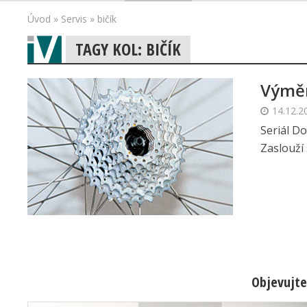
Úvod
»
Servis
»
bičík
TAGY KOL: BIČÍK
Výmě
14.12.2
Seriál D
Zaslouží 
Objevujte