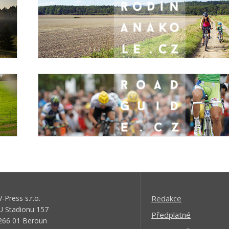
V-Press s.r.o.
Redakce
U Stadionu 157
Předplatné
266 01 Beroun