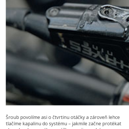
Šroub povolíme asi o čtvrtinu otáčky a zároveň lehce
tlačíme kapalinu do systému – jakmile začne protékat