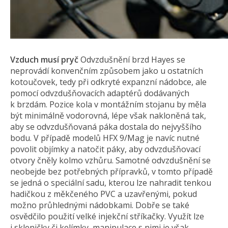
Vzduch musí pryč
Odvzdušnění brzd Hayes se
neprovádí konvenčním způsobem jako u ostatních
kotoučovek, tedy při odkryté expanzní nádobce, ale
pomocí odvzdušňovacích adaptérů dodávaných
k brzdám. Pozice kola v montážním stojanu by měla
být minimálně vodorovná, lépe však nakloněná tak,
aby se odvzdušňovaná páka dostala do nejvyššího
bodu. V případě modelů HFX 9/Mag je navíc nutné
povolit objímky a natočit páky, aby odvzdušňovací
otvory čněly kolmo vzhůru. Samotné odvzdušnění se
neobejde bez potřebných přípravků, v tomto případě
se jedná o speciální sadu, kterou lze nahradit tenkou
hadičkou z měkčeného PVC a uzavřenými, pokud
možno průhlednými nádobkami. Dobře se také
osvědčilo použití velké injekční stříkačky. Využít lze
i skleničky či kelímky, manipulace s nimi je však