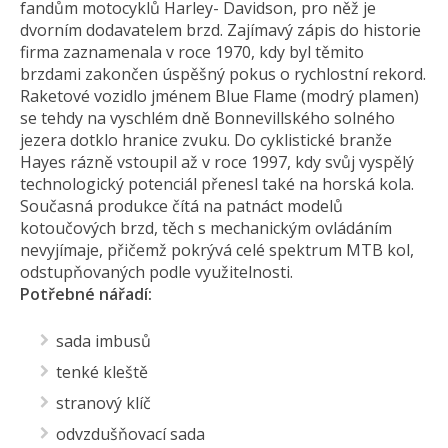
fandům motocyklů Harley- Davidson, pro něž je
dvorním dodavatelem brzd. Zajímavý zápis do historie
firma zaznamenala v roce 1970, kdy byl těmito
brzdami zakončen úspěšný pokus o rychlostní rekord.
Raketové vozidlo jménem Blue Flame (modrý plamen)
se tehdy na vyschlém dně Bonnevillského solného
jezera dotklo hranice zvuku. Do cyklistické branže
Hayes rázně vstoupil až v roce 1997, kdy svůj vyspělý
technologický potenciál přenesl také na horská kola.
Současná produkce čítá na patnáct modelů
kotoučových brzd, těch s mechanickým ovládáním
nevyjímaje, přičemž pokrývá celé spektrum MTB kol,
odstupňovaných podle využitelnosti.
Potřebné nářadí:
sada imbusů
tenké kleště
stranový klíč
odvzdušňovací sada