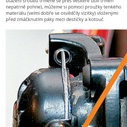
utažení šroubů třmene se přes veškeré úsilí třmen
nepatrně pohne), můžeme si pomoci proužky tenkého
materiálu (velmi dobře se osvědčily vizitky) vloženými
před zmáčknutím páky mezi destičky a kotouč.