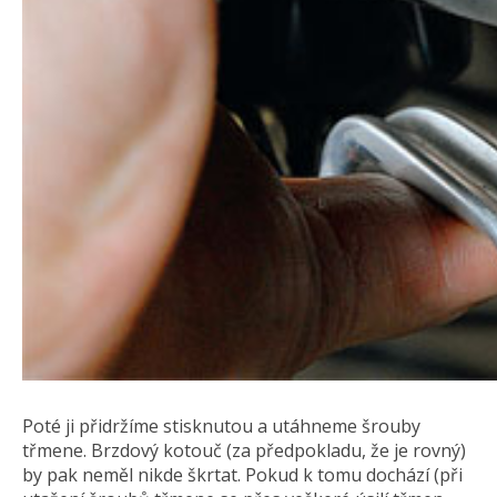
Poté ji přidržíme stisknutou a utáhneme šrouby
třmene. Brzdový kotouč (za předpokladu, že je rovný)
by pak neměl nikde škrtat. Pokud k tomu dochází (při