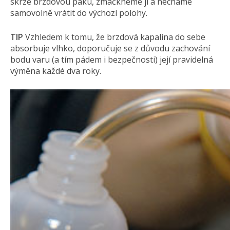
skrze brzdovou páku, zmáčkneme ji a necháme
samovolně vrátit do výchozí polohy.
TIP
Vzhledem k tomu, že brzdová kapalina do sebe
absorbuje vlhko, doporučuje se z důvodu zachování
bodu varu (a tím pádem i bezpečnosti) její pravidelná
výměna každé dva roky.