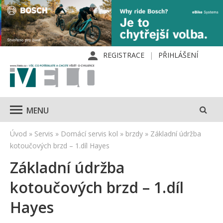
REGISTRACE
PŘIHLÁŠENÍ
MENU
Úvod
»
Servis
»
Domácí servis kol
»
brzdy
»
Základní údržba
kotoučových brzd – 1.díl Hayes
Základní údržba
kotoučových brzd – 1.díl
Hayes