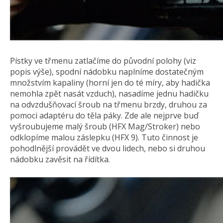
Pístky ve třmenu zatlačíme do původní polohy (viz
popis výše), spodní nádobku naplníme dostatečným
množstvím kapaliny (horní jen do té míry, aby hadička
nemohla zpět nasát vzduch), nasadíme jednu hadičku
na odvzdušňovací šroub na třmenu brzdy, druhou za
pomoci adaptéru do těla páky. Zde ale nejprve buď
vyšroubujeme malý šroub (HFX Mag/Stroker) nebo
odklopíme malou záslepku (HFX 9). Tuto činnost je
pohodlnější provádět ve dvou lidech, nebo si druhou
nádobku zavěsit na řídítka.