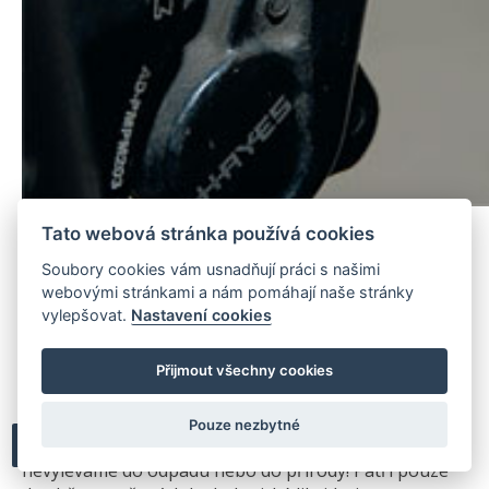
Tato webová stránka používá cookies
Šroub s citem utáhneme – pozor na přetažení, hrozí
Soubory cookies vám usnadňují práci s našimi
poškození závitu – a zaslepíme otvor v páce. Vše
webovými stránkami a nám pomáhají naše stránky
důkladně otřeme. K vystředění destiček dojde také
vylepšovat.
Nastavení cookies
automaticky po nasazení kola a několikerým
zmáčknutí brzdové páky. Pozor na vytékající kapalinu,
aby se nedostala na destičky – hrozí jejich
Přijmout všechny cookies
znehodnocení!
Pouze nezbytné
POZOR!
Starou brzdovou kapalinu v žádném případě
nevyléváme do odpadu nebo do přírody! Patří pouze