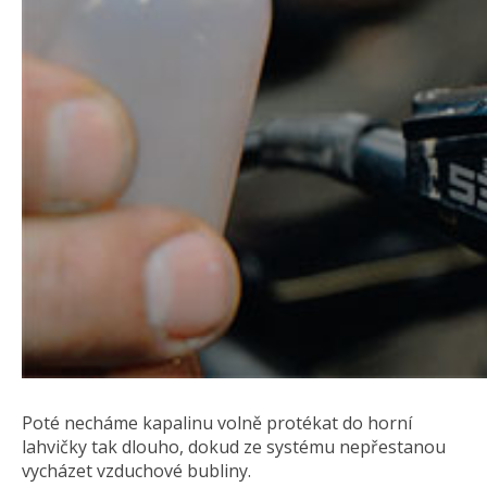
Poté necháme kapalinu volně protékat do horní
lahvičky tak dlouho, dokud ze systému nepřestanou
vycházet vzduchové bubliny.