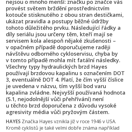
nejsou o mnoho menší: značku po značce vás
provést světem brždění prostřednictvím
kotouče stisknutého z obou stran destičkami,
ukázat pravidla a postupy běžné údržby
tohoto důležitého prvku. Následující řádky a
díly seriálu jsou určeny těm, kteří mají se
servisem kola alespoň nějaké zkušenosti –
v opačném případě doporučujeme raději
návštěvu odborného cykloservisu, chyba by
v tomto případě mohla mít fatální následky.
Všechny typy hydraulických brzd Hayes
používají brzdovou kapalinu s označením DOT
3, eventuálně DOT 4. Platí, že čím vyšší číslice
je uvedena v názvu, tím vyšší bod varu
kapalina zvládne. Nejvyšší používaná hodnota
(5.1, nejodolnější vůči přehřívání) není
u těchto brzd doporučena z důvodu vysoké
agresivity média vůči pryžovým částem.
HAYES
Značka Hayes vznikla již v roce 1946 v USA.
Kromě cyklistů je také velmi dobře známa například