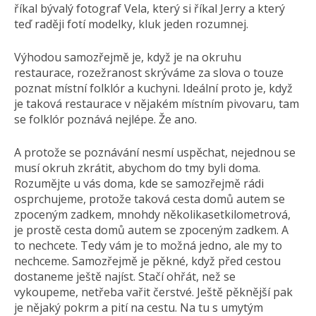
říkal bývalý fotograf Vela, který si říkal Jerry a který
teď raději fotí modelky, kluk jeden rozumnej.
Výhodou samozřejmě je, když je na okruhu
restaurace, rozežranost skrýváme za slova o touze
poznat místní folklór a kuchyni. Ideální proto je, když
je taková restaurace v nějakém místním pivovaru, tam
se folklór poznává nejlépe. Že ano.
A protože se poznávání nesmí uspěchat, nejednou se
musí okruh zkrátit, abychom do tmy byli doma.
Rozumějte u vás doma, kde se samozřejmě rádi
osprchujeme, protože taková cesta domů autem se
zpoceným zadkem, mnohdy několikasetkilometrová,
je prostě cesta domů autem se zpoceným zadkem. A
to nechcete. Tedy vám je to možná jedno, ale my to
nechceme. Samozřejmě je pěkné, když před cestou
dostaneme ještě najíst. Stačí ohřát, než se
vykoupeme, netřeba vařit čerstvé. Ještě pěknější pak
je nějaký pokrm a pití na cestu. Na tu s umytým