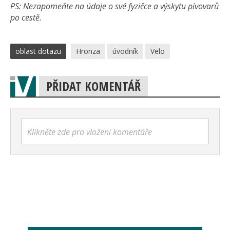
PS: Nezapomeňte na údaje o své fyzičce a výskytu pivovarů
po cestě.
oblast dotazu
Hronza
úvodník
Velo
PŘIDAT KOMENTÁŘ
Klikněte zde pro vložení komentáře