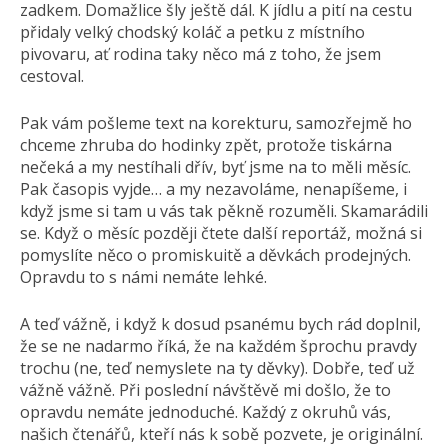
zadkem. Domažlice šly ještě dál. K jídlu a pití na cestu
přidaly velký chodský koláč a petku z místního
pivovaru, ať rodina taky něco má z toho, že jsem
cestoval.
Pak vám pošleme text na korekturu, samozřejmě ho
chceme zhruba do hodinky zpět, protože tiskárna
nečeká a my nestíhali dřív, byť jsme na to měli měsíc.
Pak časopis vyjde… a my nezavoláme, nenapíšeme, i
když jsme si tam u vás tak pěkně rozuměli. Skamarádili
se. Když o měsíc později čtete další reportáž, možná si
pomyslíte něco o promiskuitě a děvkách prodejných.
Opravdu to s námi nemáte lehké.
A teď vážně, i když k dosud psanému bych rád doplnil,
že se ne nadarmo říká, že na každém šprochu pravdy
trochu (ne, teď nemyslete na ty děvky). Dobře, teď už
vážně vážně. Při poslední návštěvě mi došlo, že to
opravdu nemáte jednoduché. Každý z okruhů vás,
našich čtenářů, kteří nás k sobě pozvete, je originální.