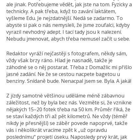
ale jinak. Potřebujeme vědět, jak jste na tom. Fyzicky a
technicky. A pak třeba, když to zavání laktátem,
vyšleme Edu. Je nejzdatnější. Nedá se zadarmo. To
abyste si pak o nás nemysleli, že jsme zoufalci, kdyby
vyrazil nevhodný adept. I tací tady jsou k nalezení.
Nebudu jmenovat, abych třeba nemusel začít u sebe.
Redaktor vyráží nejčastěji s fotografem, někdy sám,
vždy však brzy ráno. Hlad je nasnadě, takže je
záhodné se o něj postarat. Třeba z Domažlic mi přišlo
jasné zadání. Ne že se cestou nacpete bagetou u
benziny. Snídaně bude. Nenacpal jsem se. Byla. A jaká!
Z jízdy samotné většinou uděláme méně zábavnou
záležitost, než by byla bez nás. Vezměte si, že vznikne
nějakých 15–20 fotek třeba na 50 km. Průměr říká, že
se staví každých tři až pět kilometrů. Ne vždy (téměř
nikdy je přesnější) se záběr povede napoprvé, takže
vás i několikrát vracíme zpět k „už opravdu
poslednímu“ projetí úseku. Naposledy prvý krát, jak