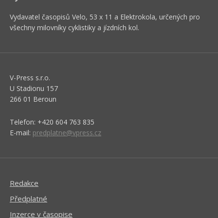
Vydavatel časopisů Velo, 53 x 11 a Elektrokola, určených pro
všechny milovníky cyklistiky a jízdních kol.
V-Press s.r.o.
U Stadionu 157
266 01 Beroun
Telefon: +420 604 763 835
E-mail:
predplatne@vpress.cz
Redakce
Předplatné
Inzerce v časopise