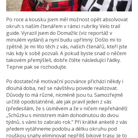
Po roce a kousku jsem měl možnost opět absolvovat
okruh s naším čtenářem v rámci rubriky Velo trail
guide. Vyrazil jsem do Domažlic (viz reportáž v
minulém vydání) a nyní budu upřímný. Došlo mi to
zpětně. Je mi líto těch z vás, našich čtenářů, kteří jste
nás kdy k sobě pozvali. A pokud byste snad o něčem
takovém přemýšleli, dobře čtěte následující řádky.
Teprve pak se rozhodujte.
Po dostatečně motivační pozvánce přichází někdy i
dlouhá doba, než se návštěvu povede realizovat.
Důvody to má různé, nicméně jsou tu. Samozřejmě
určitě opodstatněné, ale jak pravil jeden z vás
(předesílám, že s úsměvem a že v ničem nepřeháněl):
„Schůzku s ministrem mám dohodnutou do dvou
týdnů, s vámi to zabralo rok.“ Při krátké anketě z vás
předem vytáhneme podobu a délku okruhu pod
rouškou snahy eliminovat nepříliš bikové trasy. Je to