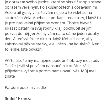
Je obrazem svého jezdce, který se skrze časopis stane
obrazem veřejným. Po zkušenostech s dosavadními
Velo trail guidy vím, že vám nejde o to vidět se na
stránkách Vela. Anebo se potkat s redaktory, i když to
je pro nás velmi příjemné ocenění. Chcete hlavně
ukázat ostatním svůj rodný kraj, pochlubit se jím,
pozvat do něj. Jenže my vám na to dáme jeden pouhý
den. A teď vybírejte okruh, když třeba chcete, aby
zahrnoval pěkné stezky, ale i něco „na koukání“. Není
to lehké. Jste odvážní.
Věřte ale, že my malujeme podobné obrazy moc rádi.
Takže jestli si po všem napsaném troufáte, rádi
přijedeme vyžrat a potom namalovat i vás. Můj mail
znáte.
Parádní podzim v sedle!
Rudolf Hronza