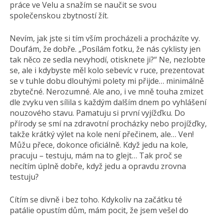
práce ve Velu a snažím se naučit se svou
společenskou zbytností žít.
Nevím, jak jste si tím vším procházeli a procházíte vy.
Doufám, že dobře. „Posílám fotku, že nás cyklisty jen
tak něco ze sedla nevyhodí, otisknete ji?“ Ne, nezlobte
se, ale i kdybyste měl kolo sebevíc v ruce, prezentovat
se v tuhle dobu dlouhými polety mi přijde… minimálně
zbytečné. Nerozumné. Ale ano, i ve mně touha zmizet
dle zvyku ven sílila s každým dalším dnem po vyhlášení
nouzového stavu. Pamatuju si první vyjížďku. Do
přírody se smí na zdravotní procházky nebo projížďky,
takže krátký výlet na kole není přečinem, ale… Ven!
Můžu přece, dokonce oficiálně. Když jedu na kole,
pracuju – testuju, mám na to glejt… Tak proč se
necítím úplně dobře, když jedu a opravdu zrovna
testuju?
Cítím se divně i bez toho. Kdykoliv na začátku té
patálie opustím dům, mám pocit, že jsem vešel do