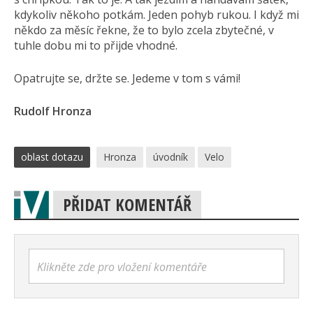
kdykoliv někoho potkám. Jeden pohyb rukou. I když mi
někdo za měsíc řekne, že to bylo zcela zbytečné, v
tuhle dobu mi to přijde vhodné.
Opatrujte se, držte se. Jedeme v tom s vámi!
Rudolf Hronza
oblast dotazu
Hronza
úvodník
Velo
PŘIDAT KOMENTÁŘ
Klikněte zde pro vložení komentáře