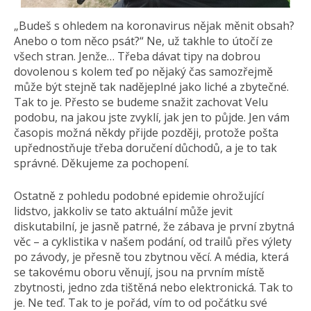
„Budeš s ohledem na koronavirus nějak měnit obsah?
Anebo o tom něco psát?“ Ne, už takhle to útočí ze
všech stran. Jenže… Třeba dávat tipy na dobrou
dovolenou s kolem teď po nějaký čas samozřejmě
může být stejně tak nadějeplné jako liché a zbytečné.
Tak to je. Přesto se budeme snažit zachovat Velu
podobu, na jakou jste zvyklí, jak jen to půjde. Jen vám
časopis možná někdy přijde později, protože pošta
upřednostňuje třeba doručení důchodů, a je to tak
správné. Děkujeme za pochopení.
Ostatně z pohledu podobné epidemie ohrožující
lidstvo, jakkoliv se tato aktuální může jevit
diskutabilní, je jasně patrné, že zábava je první zbytná
věc – a cyklistika v našem podání, od trailů přes výlety
po závody, je přesně tou zbytnou věcí. A média, která
se takovému oboru věnují, jsou na prvním místě
zbytnosti, jedno zda tištěná nebo elektronická. Tak to
je. Ne teď. Tak to je pořád, vím to od počátku své