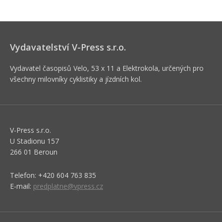
Vydavatelství V-Press s.r.o.
Vydavatel časopisů Velo, 53 x 11 a Elektrokola, určených pro
všechny milovníky cyklistiky a jízdních kol.
V-Press s.r.o.
U Stadionu 157
266 01 Beroun
Telefon: +420 604 763 835
E-mail:
predplatne@vpress.cz