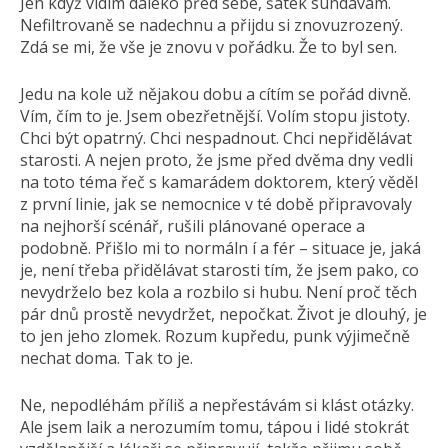
Jen když vidím daleko před sebe, šátek sundávám.
Nefiltrovaně se nadechnu a přijdu si znovuzrozený.
Zdá se mi, že vše je znovu v pořádku. Že to byl sen.
Jedu na kole už nějakou dobu a cítím se pořád divně.
Vím, čím to je. Jsem obezřetnější. Volím stopu jistoty.
Chci být opatrný. Chci nespadnout. Chci nepřidělávat
starosti. A nejen proto, že jsme před dvěma dny vedli
na toto téma řeč s kamarádem doktorem, který věděl
z první linie, jak se nemocnice v té době připravovaly
na nejhorší scénář, rušili plánované operace a
podobně. Přišlo mi to normáln í a fér – situace je, jaká
je, není třeba přidělávat starosti tím, že jsem pako, co
nevydrželo bez kola a rozbilo si hubu. Není proč těch
pár dnů prostě nevydržet, nepočkat. Život je dlouhý, je
to jen jeho zlomek. Rozum kupředu, punk výjimečně
nechat doma. Tak to je.
Ne, nepodléhám příliš a nepřestávám si klást otázky.
Ale jsem laik a nerozumím tomu, tápou i lidé stokrát