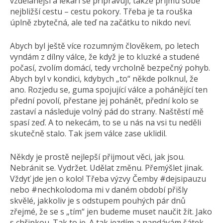
vzdělanější a lékaři se připravují, takže přijmu sobě
nejbližší cestu – cestu pokory. Třeba je ta rouška
úplně zbytečná, ale teď na začátku to nikdo neví.
Abych byl ještě více rozumným člověkem, po letech
vyndám z dílny válce, že když je to kluzké a studené
počasí, zvolím domácí, tedy vrcholně bezpečný pohyb.
Abych byl v kondici, kdybych „to“ někde polknul, že
ano. Rozjedu se, guma spojující válce a pohánějící ten
přední povolí, přestane jej pohánět, přední kolo se
zastaví a následuje volný pád do strany. Naštěstí mě
spasí zeď. A to nekecám, to se u nás na vsi tu neděli
skutečně stalo. Tak jsem válce zase uklidil.
Někdy je prostě nejlepší přijmout věci, jak jsou.
Nebránit se. Vydržet. Udělat změnu. Přemýšlet jinak.
Vždyť jde jen o kolo! Třeba výzvy Čemby #dejsipauzu
nebo #nechkolodoma mi v daném období přišly
skvělé, jakkoliv je s odstupem pouhých pár dnů
zřejmé, že se s „tím“ jen budeme muset naučit žít. Jako
s chřipkou. Tak to je. A tak jezdím a nandávám šátek,