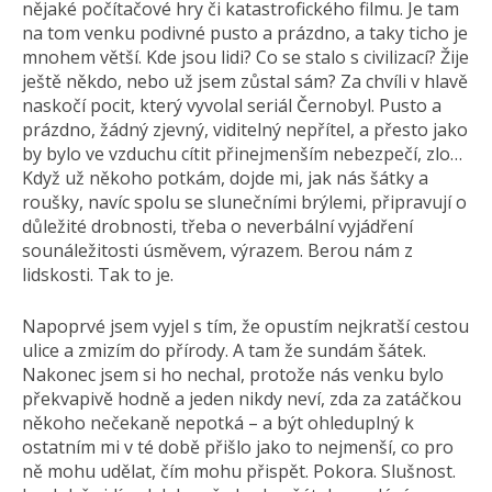
nějaké počítačové hry či katastrofického filmu. Je tam
na tom venku podivné pusto a prázdno, a taky ticho je
mnohem větší. Kde jsou lidi? Co se stalo s civilizací? Žije
ještě někdo, nebo už jsem zůstal sám? Za chvíli v hlavě
naskočí pocit, který vyvolal seriál Černobyl. Pusto a
prázdno, žádný zjevný, viditelný nepřítel, a přesto jako
by bylo ve vzduchu cítit přinejmenším nebezpečí, zlo…
Když už někoho potkám, dojde mi, jak nás šátky a
roušky, navíc spolu se slunečními brýlemi, připravují o
důležité drobnosti, třeba o neverbální vyjádření
sounáležitosti úsměvem, výrazem. Berou nám z
lidskosti. Tak to je.
Napoprvé jsem vyjel s tím, že opustím nejkratší cestou
ulice a zmizím do přírody. A tam že sundám šátek.
Nakonec jsem si ho nechal, protože nás venku bylo
překvapivě hodně a jeden nikdy neví, zda za zatáčkou
někoho nečekaně nepotká – a být ohleduplný k
ostatním mi v té době přišlo jako to nejmenší, co pro
ně mohu udělat, čím mohu přispět. Pokora. Slušnost.