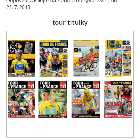
Odpovědi zasílejte na: souteztour@
vpress.cz do
21. 7. 2013
tour titulky