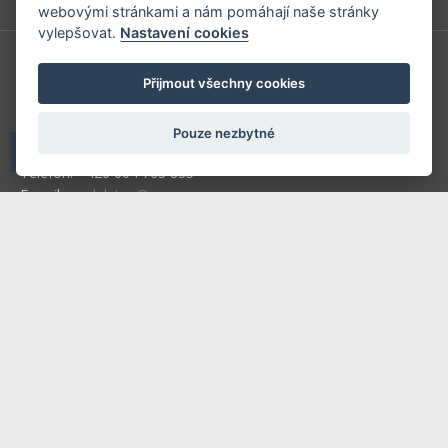
webovými stránkami a nám pomáhají naše stránky
vylepšovat.
Nastavení cookies
V-Press s.r.o.
Přijmout všechny cookies
U Stadionu 157
266 01 Beroun
Pouze nezbytné
Telefon: +420 604 763 835
E-mail:
predplatne@vpress.cz
Redakce
Předplatné
Inzerce v časopise
Inzerce na www stránkách
Obchodní podmínky