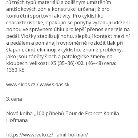
různých typů materiálů s odlišným umístěním
antišokových zón a konstrukcí určena již pro
konkrétní sportovní aktivity. Pro cyklistiku
charakteristické, opakující se pohyby vyžadují udržení
nohou ve správném úhlu pro lepší přenos energie na
pedál. Vložky stabilizují nohu, zlepšují kontakt mezi ní
a pedálem a pomáhají rovnoměrně rozložit tlak při
šlapání, čímž eliminují v cyklistice známé problémy,
jako jsou záněty šlach a patologické změny na
kloubech. velikosti: XS (35–36)-XXL (46–48) cena:
1360 Kč
www.sidas.cz / www.sidas.sk
3. cena
Nová kniha „100 příběhů Tour de France“ Kamila
Hofmana
https://www.ivelo.cz/…amil-hofman/