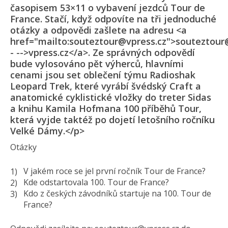
časopisem 53×11 o vybavení jezdců Tour de
France. Stačí, když odpovíte na tři jednoduché
otázky a odpovědi zašlete na adresu <a
href="mailto:souteztour@vpress.cz">souteztour
- -->vpress.cz</a>. Ze správných odpovědí
bude vylosováno pět výherců, hlavními
cenami jsou set oblečení týmu Radioshak
Leopard Trek, které vyrábí švédský Craft a
anatomické cyklistické vložky do treter Sidas
a knihu Kamila Hofmana 100 příběhů Tour,
která vyjde taktéž po dojetí letošního ročníku
Velké Dámy.</p>
Otázky
V jakém roce se jel první ročník Tour de France?
Kde odstartovala 100. Tour de France?
Kdo z českých závodníků startuje na 100. Tour de
France?