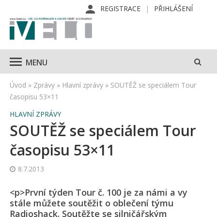
REGISTRACE
PŘIHLÁŠENÍ
MENU
Úvod
»
Zprávy
»
Hlavní zprávy
»
SOUTĚŽ se speciálem Tour
časopisu 53×11
HLAVNÍ ZPRÁVY
SOUTĚŽ se speciálem Tour
časopisu 53×11
8.7.2013
<p>První týden Tour č. 100 je za námi a vy
stále můžete soutěžit o oblečení týmu
Radioshack. Soutěžte se silničářským