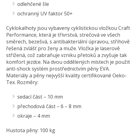
odlehčené šle
ochranný UV faktor 50+
Cyklokalhoty jsou vybaveny cyklistickou vložkou Craft
Performance, která je třívrstvá, strečová ve všech
směrech, bezešvá, s antibakteriální úpravou, střihově
řešená zvlášť pro ženy a muže. Vložka je laserově
střižená, což zabraňuje vzniku přetoků a zvyšuje tak
komfort jezdce. Na dvou oddělených místech je použit
anti-shock systém prostřednictvím pěny EVA.
Materiály a pěny nejvyšší kvality certifikované Oeko-
Tex. Rozměry:
sedací část – 10 mm
přechodová část – 6 – 8 mm
okraje – 4 mm
Hustota pěny: 100 kg