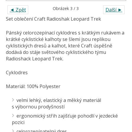
Obrázek 3 / 3
◄ Zpět
Další ►
Set oblečení Craft Radioshak Leopard Trek
Pánský celorozepínací cyklodres s krátkým rukávem a
krátké cyklistické kalhoty se šlemi jsou replikou
cyklistických dresů a kalhot, které Craft úspěšně
dodává do stáje světového cyklistického týmu
Radioshack Leopard Trek.
Cyklodres
Materiál: 100% Polyester
velmi lehký, elastický a měkký materiál
s výbornou prodyšností
ergonomický střih zajišťuje pohodlí v jezdecké
pozici
celorozepínatelný dres