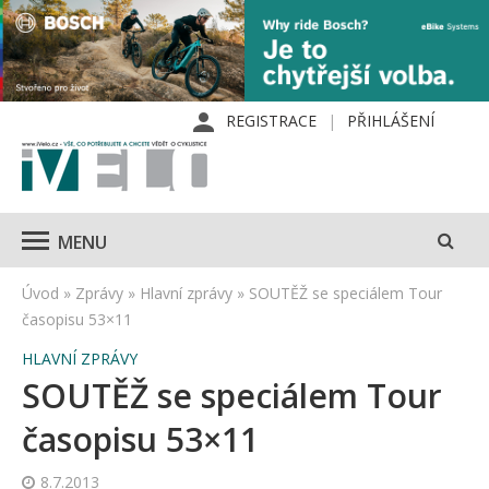
REGISTRACE
PŘIHLÁŠENÍ
MENU
Úvod
»
Zprávy
»
Hlavní zprávy
»
SOUTĚŽ se speciálem Tour
časopisu 53×11
HLAVNÍ ZPRÁVY
SOUTĚŽ se speciálem Tour
časopisu 53×11
8.7.2013