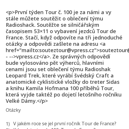
<p>První týden Tour č. 100 je za námi a vy
stále můžete soutěžit o oblečení týmu
Radioshack. Soutěžte se silničářským
časopisem 53×11 o vybavení jezdců Tour de
France. Stačí, když odpovíte na tři jednoduché
otázky a odpovědi zašlete na adresu <a
href="mailto:souteztour@vpress.cz">souteztour
- -->vpress.cz</a>. Ze správných odpovědí
bude vylosováno pět výherců, hlavními
cenami jsou set oblečení týmu Radioshak
Leopard Trek, které vyrábí švédský Craft a
anatomické cyklistické vložky do treter Sidas
a knihu Kamila Hofmana 100 příběhů Tour,
která vyjde taktéž po dojetí letošního ročníku
Velké Dámy.</p>
Otázky
V jakém roce se jel první ročník Tour de France?