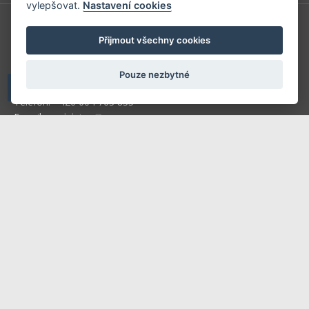
vylepšovat.
Nastavení cookies
V-Press s.r.o.
Přijmout všechny cookies
U Stadionu 157
266 01 Beroun
Pouze nezbytné
Telefon: +420 604 763 835
E-mail:
predplatne@vpress.cz
Redakce
Předplatné
Inzerce v časopise
Inzerce na www stránkách
Obchodní podmínky
Ochrana osobních údajů