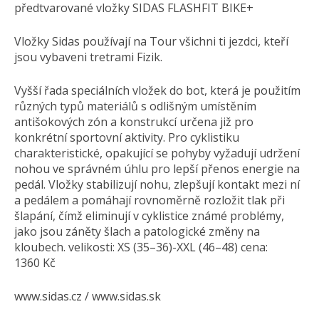
předtvarované vložky SIDAS FLASHFIT BIKE+
Vložky Sidas používají na Tour všichni ti jezdci, kteří
jsou vybaveni tretrami Fizik.
Vyšší řada speciálních vložek do bot, která je použitím
různých typů materiálů s odlišným umístěním
antišokových zón a konstrukcí určena již pro
konkrétní sportovní aktivity. Pro cyklistiku
charakteristické, opakující se pohyby vyžadují udržení
nohou ve správném úhlu pro lepší přenos energie na
pedál. Vložky stabilizují nohu, zlepšují kontakt mezi ní
a pedálem a pomáhají rovnoměrně rozložit tlak při
šlapání, čímž eliminují v cyklistice známé problémy,
jako jsou záněty šlach a patologické změny na
kloubech. velikosti: XS (35–36)-XXL (46–48) cena:
1360 Kč
www.sidas.cz / www.sidas.sk