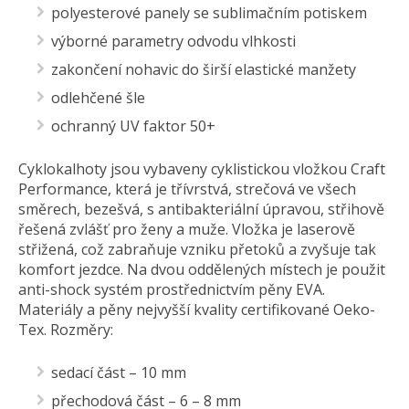
polyesterové panely se sublimačním potiskem
výborné parametry odvodu vlhkosti
zakončení nohavic do širší elastické manžety
odlehčené šle
ochranný UV faktor 50+
Cyklokalhoty jsou vybaveny cyklistickou vložkou Craft
Performance, která je třívrstvá, strečová ve všech
směrech, bezešvá, s antibakteriální úpravou, střihově
řešená zvlášť pro ženy a muže. Vložka je laserově
střižená, což zabraňuje vzniku přetoků a zvyšuje tak
komfort jezdce. Na dvou oddělených místech je použit
anti-shock systém prostřednictvím pěny EVA.
Materiály a pěny nejvyšší kvality certifikované Oeko-
Tex. Rozměry:
sedací část – 10 mm
přechodová část – 6 – 8 mm