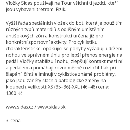
Vložky Sidas používají na Tour všichni ti jezdci, kteří
jsou vybaveni tretrami Fizik.
Vyšší řada speciálních vložek do bot, která je použitím
různých typů materiálů s odlišným umístěním
antišokových zón a konstrukcí určena již pro
konkrétní sportovní aktivity. Pro cyklistiku
charakteristické, opakující se pohyby vyžadují udržení
nohou ve správném úhlu pro lepší přenos energie na
pedál. Vložky stabilizují nohu, zlepšují kontakt mezi ní
a pedálem a pomáhají rovnoměrně rozložit tlak při
šlapání, čímž eliminují v cyklistice známé problémy,
jako jsou záněty šlach a patologické změny na
kloubech. velikosti: XS (35–36)-XXL (46–48) cena:
1360 Kč
www.sidas.cz / www.sidas.sk
3. cena