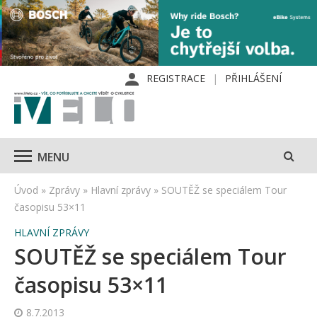
REGISTRACE
PŘIHLÁŠENÍ
MENU
Úvod
»
Zprávy
»
Hlavní zprávy
»
SOUTĚŽ se speciálem Tour
časopisu 53×11
HLAVNÍ ZPRÁVY
SOUTĚŽ se speciálem Tour
časopisu 53×11
8.7.2013