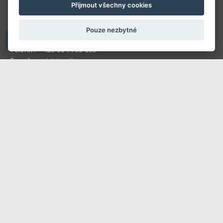
V-Press s.r.o.
Přijmout všechny cookies
U Stadionu 157
266 01 Beroun
Pouze nezbytné
Telefon: +420 604 763 835
E-mail:
predplatne@vpress.cz
Redakce
Předplatné
Inzerce v časopise
Inzerce na www stránkách
Obchodní podmínky
Ochrana osobních údajů