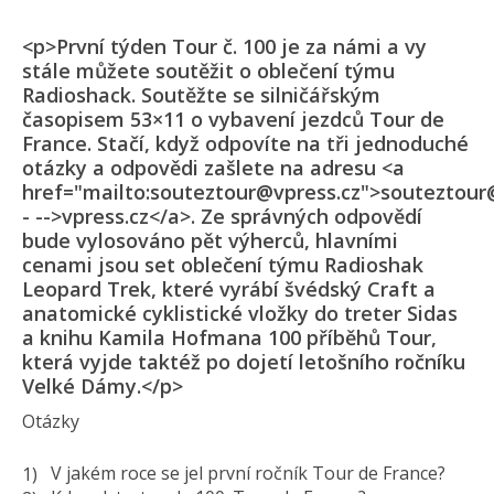
<p>První týden Tour č. 100 je za námi a vy
stále můžete soutěžit o oblečení týmu
Radioshack. Soutěžte se silničářským
časopisem 53×11 o vybavení jezdců Tour de
France. Stačí, když odpovíte na tři jednoduché
otázky a odpovědi zašlete na adresu <a
href="mailto:souteztour@vpress.cz">souteztour
- -->vpress.cz</a>. Ze správných odpovědí
bude vylosováno pět výherců, hlavními
cenami jsou set oblečení týmu Radioshak
Leopard Trek, které vyrábí švédský Craft a
anatomické cyklistické vložky do treter Sidas
a knihu Kamila Hofmana 100 příběhů Tour,
která vyjde taktéž po dojetí letošního ročníku
Velké Dámy.</p>
Otázky
V jakém roce se jel první ročník Tour de France?