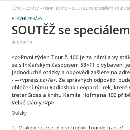
Úvod
»
Zprávy
»
Hlavní zprávy
»
SOUTĚŽ se speciálem Tour ča
HLAVNÍ ZPRÁVY
SOUTĚŽ se speciálem
8.7.2013
<p>První týden Tour č. 100 je za námi a vy st
se silničářským časopisem 53×11 o vybavení jez
jednoduché otázky a odpovědi zašlete na adre
- -->vpress.cz</a>. Ze správných odpovědí bud
oblečení týmu Radioshak Leopard Trek, které v
treter Sidas a knihu Kamila Hofmana 100 příbě
Velké Dámy.</p>
Otázky
V jakém roce se jel první ročník Tour de France?