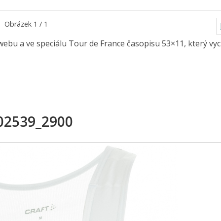
Obrázek 1 / 1
bu a ve speciálu Tour de France časopisu 53×11, který vych
02539_2900