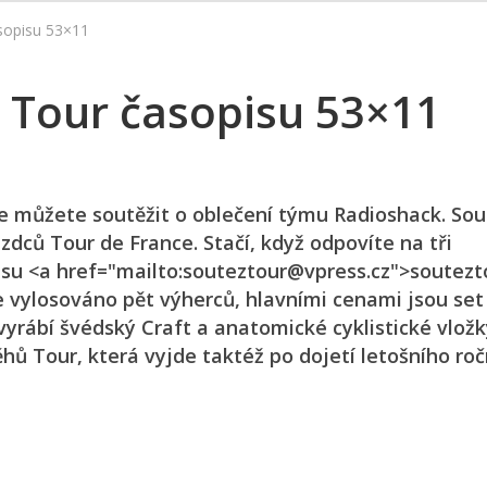
sopisu 53×11
 Tour časopisu 53×11
ále můžete soutěžit o oblečení týmu Radioshack. So
dců Tour de France. Stačí, když odpovíte na tři
su <a href="mailto:souteztour@vpress.cz">soutezt
e vylosováno pět výherců, hlavními cenami jsou set
yrábí švédský Craft a anatomické cyklistické vložk
hů Tour, která vyjde taktéž po dojetí letošního roč