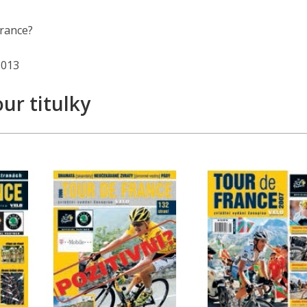
France?
2013
our titulky