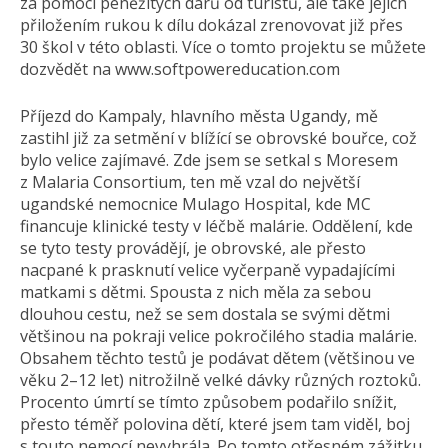
za pomoci peněžitých darů od turistů, ale také jejich
přiložením rukou k dílu dokázal zrenovovat již přes
30 škol v této oblasti. Více o tomto projektu se můžete
dozvědět na www.softpowereducation.com
Příjezd do Kampaly, hlavního města Ugandy, mě
zastihl již za setmění v blížící se obrovské bouřce, což
bylo velice zajímavé. Zde jsem se setkal s Moresem
z Malaria Consortium, ten mě vzal do největší
ugandské nemocnice Mulago Hospital, kde MC
financuje klinické testy v léčbě malárie. Oddělení, kde
se tyto testy provádějí, je obrovské, ale přesto
nacpané k prasknutí velice vyčerpaně vypadajícími
matkami s dětmi. Spousta z nich měla za sebou
dlouhou cestu, než se sem dostala se svými dětmi
většinou na pokraji velice pokročilého stadia malárie.
Obsahem těchto testů je podávat dětem (většinou ve
věku 2–12 let) nitrožilně velké dávky různých roztoků.
Procento úmrtí se tímto způsobem podařilo snížit,
přesto téměř polovina dětí, které jsem tam viděl, boj
s touto nemocí nevyhrála. Po tomto otřesném zážitku