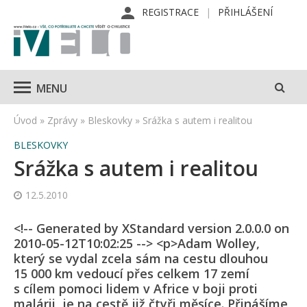
REGISTRACE
PŘIHLÁŠENÍ
MENU
Úvod
»
Zprávy
»
Bleskovky
»
Srážka s autem i realitou
BLESKOVKY
Srážka s autem i realitou
12.5.2010
<!-- Generated by XStandard version 2.0.0.0 on
2010-05-12T10:02:25 --> <p>Adam Wolley,
který se vydal zcela sám na cestu dlouhou
15 000 km vedoucí přes celkem 17 zemí
s cílem pomoci lidem v Africe v boji proti
malárii, je na cestě již čtyři měsíce. Přinášíme