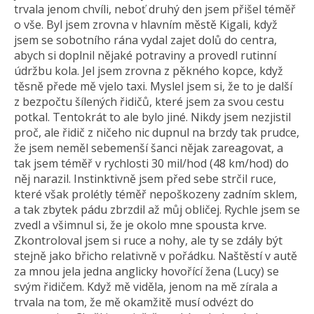
trvala jenom chvíli, neboť druhý den jsem přišel téměř
o vše. Byl jsem zrovna v hlavním městě Kigali, když
jsem se sobotního rána vydal zajet dolů do centra,
abych si doplnil nějaké potraviny a provedl rutinní
údržbu kola. Jel jsem zrovna z pěkného kopce, když
těsně přede mě vjelo taxi. Myslel jsem si, že to je další
z bezpočtu šílených řidičů, které jsem za svou cestu
potkal. Tentokrát to ale bylo jiné. Nikdy jsem nezjistil
proč, ale řidič z ničeho nic dupnul na brzdy tak prudce,
že jsem neměl sebemenší šanci nějak zareagovat, a
tak jsem téměř v rychlosti 30 mil/hod (48 km/hod) do
něj narazil. Instinktivně jsem před sebe strčil ruce,
které však prolétly téměř nepoškozeny zadním sklem,
a tak zbytek pádu zbrzdil až můj obličej. Rychle jsem se
zvedl a všimnul si, že je okolo mne spousta krve.
Zkontroloval jsem si ruce a nohy, ale ty se zdály být
stejně jako břicho relativně v pořádku. Naštěstí v autě
za mnou jela jedna anglicky hovořící žena (Lucy) se
svým řidičem. Když mě viděla, jenom na mě zírala a
trvala na tom, že mě okamžitě musí odvézt do