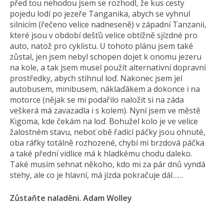
před tou nehodou jsem se rozhodl, že kus cesty
pojedu lodí po jezeře Tanganika, abych se vyhnul
silnicím (řečeno velice nadneseně) v západní Tanzanii,
které jsou v období dešťů velice obtížně sjízdné pro
auto, natož pro cyklistu. U tohoto plánu jsem také
zůstal, jen jsem nebyl schopen dojet k onomu jezeru
na kole, a tak jsem musel použít alternativní dopravní
prostředky, abych stihnul loď. Nakonec jsem jel
autobusem, minibusem, náklaďákem a dokonce i na
motorce (nějak se mi podařilo naložit si na záda
veškerá má zavazadla i s kolem). Nyní jsem ve městě
Kigoma, kde čekám na loď. Bohužel kolo je ve velice
žalostném stavu, neboť obě řadící páčky jsou ohnuté,
oba ráfky totálně rozhozené, chybí mi brzdová páčka
a také přední vidlice má k hladkému chodu daleko.
Také musím sehnat někoho, kdo mi za pár dnů vyndá
stehy, ale co je hlavní, má jízda pokračuje dál……
Zůstaňte naladěni. Adam Wolley