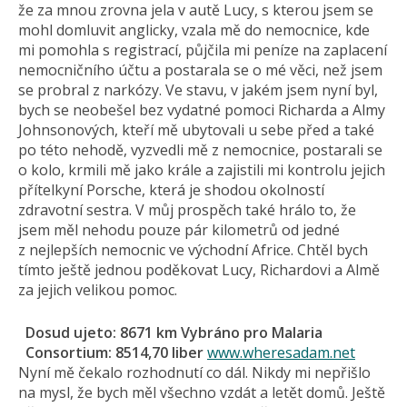
že za mnou zrovna jela v autě Lucy, s kterou jsem se
mohl domluvit anglicky, vzala mě do nemocnice, kde
mi pomohla s registrací, půjčila mi peníze na zaplacení
nemocničního účtu a postarala se o mé věci, než jsem
se probral z narkózy. Ve stavu, v jakém jsem nyní byl,
bych se neobešel bez vydatné pomoci Richarda a Almy
Johnsonových, kteří mě ubytovali u sebe před a také
po této nehodě, vyzvedli mě z nemocnice, postarali se
o kolo, krmili mě jako krále a zajistili mi kontrolu jejich
přítelkyní Porsche, která je shodou okolností
zdravotní sestra. V můj prospěch také hrálo to, že
jsem měl nehodu pouze pár kilometrů od jedné
z nejlepších nemocnic ve východní Africe. Chtěl bych
tímto ještě jednou poděkovat Lucy, Richardovi a Almě
za jejich velikou pomoc.
Dosud ujeto: 8671 km Vybráno pro Malaria
Consortium: 8514,70 liber
www.wheresadam.net
Nyní mě čekalo rozhodnutí co dál. Nikdy mi nepřišlo
na mysl, že bych měl všechno vzdát a letět domů. Ještě