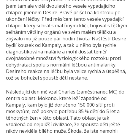
jsem tam ale viděl dvouletého vesele vypadajícího
chlapce jménem Desire. Právě přišel na kontrolu po
ukončení léčby. Před měsícem tento vesele vypadající
chlapec který si hrál s matčinými klíči, bojoval s těžkým
selháním většiny orgánů ve svém malém tělíčku a
zbývalo mu již pouze pár hodin života. Naštěstí Desire
bydlí kousek od Kampaly, a tak u něho byla rychle
diagnostikována malárie a mohl dostat téměř
dvojnásobné množství fyziologického roztoku proti
dehydrataci spolu s normální léčbou antimalariky.
Desireho reakce na léčbu byla velice rychlá a úspěšná,
což se bohužel spoustě dětí nestane.
Následující den mě vzal Charles (zaměstnanec MC) do
centra oblasti Mokono, které leží západně od
Kampaly, kam bylo již doručeno 150 000 sítí proti
moskytům, což pokrylo potřebu 85 % dětí do 5 let a
těhotných žen v této oblasti. Tato oblast je tak
vzdálená od nejbližší civilizace, že spousta dětí ještě
nikdy neviděla bílého muže. Škoda, že jste nemohli