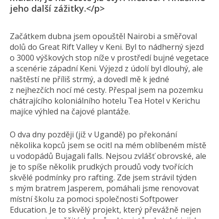
jeho další zážitky.</p>
Začátkem dubna jsem opouštěl Nairobi a směřoval
dolů do Great Rift Valley v Keni. Byl to nádherný sjezd
o 3000 výškových stop níže v prostředí bujné vegetace
a scenérie západní Keni. Výjezd z údolí byl dlouhý, ale
naštěstí ne příliš strmý, a dovedl mě k jedné
z nejhezčích nocí mé cesty. Přespal jsem na pozemku
chátrajícího koloniálního hotelu Tea Hotel v Kerichu
majíce výhled na čajové plantáže.
O dva dny později (již v Ugandě) po překonání
několika kopců jsem se ocitl na mém oblíbeném místě
u vodopádů Bujagali falls. Nejsou zvlášť obrovské, ale
je to spíše několik prudkých proudů vody tvořících
skvělé podmínky pro rafting. Zde jsem strávil týden
s mým bratrem Jasperem, pomáhali jsme renovovat
místní školu za pomoci společnosti Softpower
Education. Je to skvělý projekt, který převážně nejen