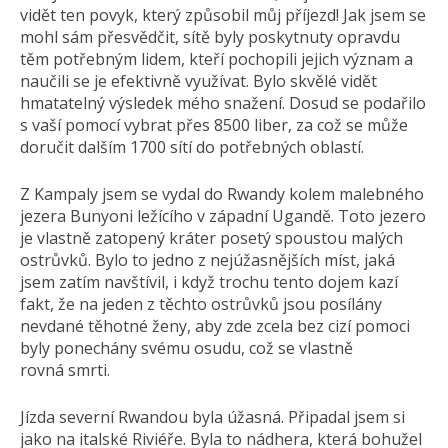
vidět ten povyk, který způsobil můj příjezd! Jak jsem se
mohl sám přesvědčit, sítě byly poskytnuty opravdu
těm potřebným lidem, kteří pochopili jejich význam a
naučili se je efektivně využívat. Bylo skvělé vidět
hmatatelný výsledek mého snažení. Dosud se podařilo
s vaší pomocí vybrat přes 8500 liber, za což se může
doručit dalším 1700 sítí do potřebných oblastí.
Z Kampaly jsem se vydal do Rwandy kolem malebného
jezera Bunyoni ležícího v západní Ugandě. Toto jezero
je vlastně zatopený kráter posetý spoustou malých
ostrůvků. Bylo to jedno z nejúžasnějších míst, jaká
jsem zatím navštívil, i když trochu tento dojem kazí
fakt, že na jeden z těchto ostrůvků jsou posílány
nevdané těhotné ženy, aby zde zcela bez cizí pomoci
byly ponechány svému osudu, což se vlastně
rovná smrti.
Jízda severní Rwandou byla úžasná. Připadal jsem si
jako na italské Riviéře. Byla to nádhera, která bohužel