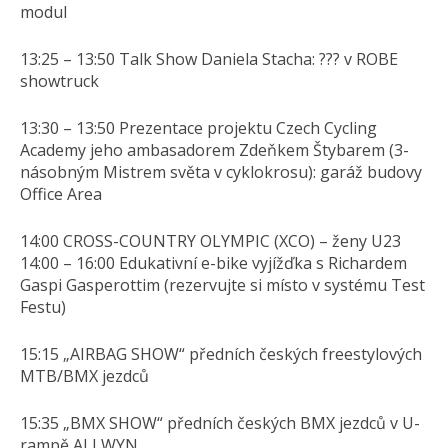
modul
13:25 – 13:50 Talk Show Daniela Stacha: ??? v ROBE
showtruck
13:30 – 13:50 Prezentace projektu Czech Cycling
Academy jeho ambasadorem Zdeňkem Štybarem (3-
násobným Mistrem světa v cyklokrosu): garáž budovy
Office Area
14:00 CROSS-COUNTRY OLYMPIC (XCO) – ženy U23
14:00 – 16:00 Edukativní e-bike vyjížďka s Richardem
Gaspi Gasperottim (rezervujte si místo v systému Test
Festu)
15:15 „AIRBAG SHOW“ předních českých freestylových
MTB/BMX jezdců
15:35 „BMX SHOW“ předních českých BMX jezdců v U-
rampě ALLWYN