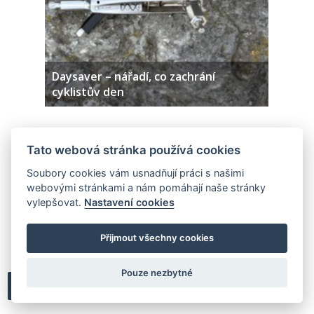
Daysaver – nářadí, co zachrání
cyklistův den
PŘIDAT KOMENTÁŘ
Tato webová stránka používá cookies
Soubory cookies vám usnadňují práci s našimi
webovými stránkami a nám pomáhají naše stránky
vylepšovat.
Nastavení cookies
Klikněte zde pro vložení komentáře
Přijmout všechny cookies
Pouze nezbytné