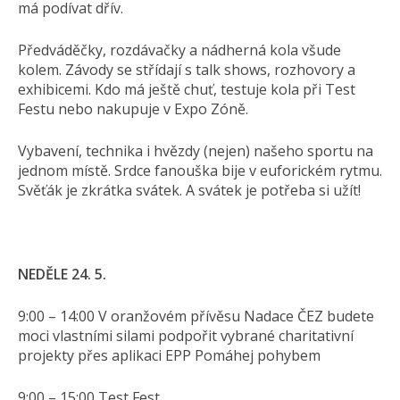
má podívat dřív.
Předváděčky, rozdávačky a nádherná kola všude
kolem. Závody se střídají s talk shows, rozhovory a
exhibicemi. Kdo má ještě chuť, testuje kola při Test
Festu nebo nakupuje v Expo Zóně.
Vybavení, technika i hvězdy (nejen) našeho sportu na
jednom místě. Srdce fanouška bije v euforickém rytmu.
Svěťák je zkrátka svátek. A svátek je potřeba si užít!
NEDĚLE 24. 5.
9:00 – 14:00 V oranžovém přívěsu Nadace ČEZ budete
moci vlastními silami podpořit vybrané charitativní
projekty přes aplikaci EPP Pomáhej pohybem
9:00 – 15:00 Test Fest