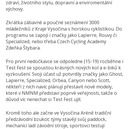
zdraví, životního stylu, dopravní a enviromentální
výchovy.
Zkrátka zábavné a poučné seznámení 3000
mládežníků z Kraje Vysočina s horskou cyklistikou. Do
programu se zapojí i značky jako Lapierre, Rouvy či
Specialized, nebo třeba Czech Cycling Academy
Zdeňka Štybara.
Pro první nedočkavce se odpoledne (15-19) rozběhne i
Test Fest se spoustou krásných nových kol a e-biků k
vyzkoušení. Svoji účast už potvrdily značky jako Ghost,
Lapierre, Specialized, Orbea, Canyon nebo Scott,
někteří z nich navíc plánují přestavit nové modely,
které v NMNM představí poprvé veřejnosti, takže o
důvod víc nenechat si Test Fest ujít.
Kromě toho ale začne ve Vysočina Aréně tradiční
předzávodní bzukot: týmy stavějí svůj paddock,
mechanici ladí závodní stroje, sportovci testují