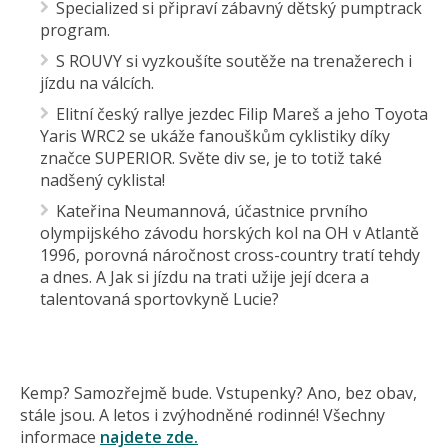
Specialized si připraví zábavný dětský pumptrack
program.
S ROUVY si vyzkoušíte soutěže na trenažerech i
jízdu na válcích.
Elitní český rallye jezdec Filip Mareš a jeho Toyota
Yaris WRC2 se ukáže fanouškům cyklistiky díky
značce SUPERIOR. Světe div se, je to totiž také
nadšený cyklista!
Kateřina Neumannová, účastnice prvního
olympijského závodu horských kol na OH v Atlantě
1996, porovná náročnost cross-country tratí tehdy
a dnes. A Jak si jízdu na trati užije její dcera a
talentovaná sportovkyně Lucie?
Kemp? Samozřejmě bude. Vstupenky? Ano, bez obav,
stále jsou. A letos i zvýhodněné rodinné! Všechny
informace
najdete zde.