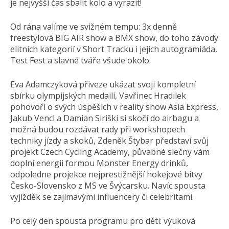
je nejvyšší čas sbalit kolo a vyrazit!
Od rána valíme ve svižném tempu: 3x denně
freestylová BIG AIR show a BMX show, do toho závody
elitních kategorií v Short Tracku i jejich autogramiáda,
Test Fest a slavné tváře všude okolo.
Eva Adamczyková přiveze ukázat svoji kompletní
sbírku olympijských medailí, Vavřinec Hradilek
pohovoří o svých úspěších v reality show Asia Express,
Jakub Vencl a Damian Siriški si skočí do airbagu a
možná budou rozdávat rady při workshopech
techniky jízdy a skoků, Zdeněk Štybar představí svůj
projekt Czech Cycling Academy, půvabné slečny vám
doplní energii formou Monster Energy drinků,
odpoledne projekce nejprestižnější hokejové bitvy
Česko-Slovensko z MS ve Švýcarsku. Navíc spousta
vyjížděk se zajímavými influencery či celebritami.
Po celý den spousta programu pro děti: výuková