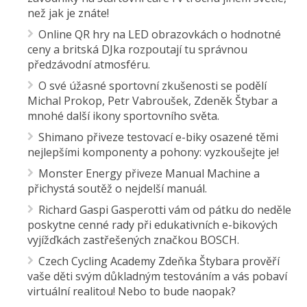
než jak je znáte!
Online QR hry na LED obrazovkách o hodnotné
ceny a britská DJka rozpoutají tu správnou
předzávodní atmosféru.
O své úžasné sportovní zkušenosti se podělí
Michal Prokop, Petr Vabroušek, Zdeněk Štybar a
mnohé další ikony sportovního světa.
Shimano přiveze testovací e-biky osazené těmi
nejlepšími komponenty a pohony: vyzkoušejte je!
Monster Energy přiveze Manual Machine a
přichystá soutěž o nejdelší manuál.
Richard Gaspi Gasperotti vám od pátku do neděle
poskytne cenné rady při edukativních e-bikových
vyjížďkách zastřešených značkou BOSCH.
Czech Cycling Academy Zdeňka Štybara prověří
vaše děti svým důkladným testováním a vás pobaví
virtuální realitou! Nebo to bude naopak?