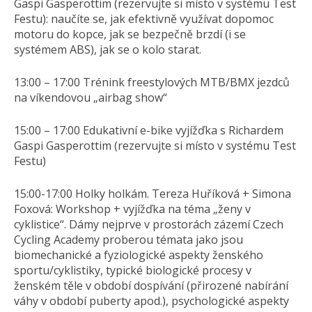
Gaspi Gasperottim (rezervujte si místo v systému Test
Festu): naučíte se, jak efektivně využívat dopomoc
motoru do kopce, jak se bezpečně brzdí (i se
systémem ABS), jak se o kolo starat.
13:00 – 17:00 Trénink freestylových MTB/BMX jezdců
na víkendovou „airbag show“
15:00 – 17:00 Edukativní e-bike vyjížďka s Richardem
Gaspi Gasperottim (rezervujte si místo v systému Test
Festu)
15:00-17:00 Holky holkám. Tereza Huříková + Simona
Foxová: Workshop + vyjížďka na téma „ženy v
cyklistice“. Dámy nejprve v prostorách zázemí Czech
Cycling Academy proberou témata jako jsou
biomechanické a fyziologické aspekty ženského
sportu/cyklistiky, typické biologické procesy v
ženském těle v období dospívání (přirozené nabírání
váhy v období puberty apod.), psychologické aspekty