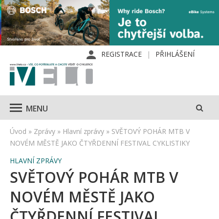
REGISTRACE
PŘIHLÁŠENÍ
MENU
Úvod
»
Zprávy
»
Hlavní zprávy
»
SVĚTOVÝ POHÁR MTB V
NOVÉM MĚSTĚ JAKO ČTYŘDENNÍ FESTIVAL CYKLISTIKY
HLAVNÍ ZPRÁVY
SVĚTOVÝ POHÁR MTB V
NOVÉM MĚSTĚ JAKO
ČTYŘDENNÍ FESTIVAL