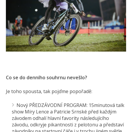
Co se do denního souhrnu nevešlo?
Je toho spousta, tak pojďme popořadě:
Nový PŘEDZÁVODNÍ PROGRAM: 15minutová talk
show Míry Lence a Patricie Srnské před každým
závodem odhalí hlavní favority následujícího
závodu, odkryje pikantnosti z pelotonu a představí
závodníky na startovní čáře i v trochu jiném světle,