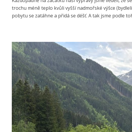
Každopádně na začátku naší výpravy jsme věděli, že s
trochu méně teplo kvůli vyšší nadmořské výšce (bydleli
pobytu se zatáhne a přidá se déšť. A tak jsme podle to