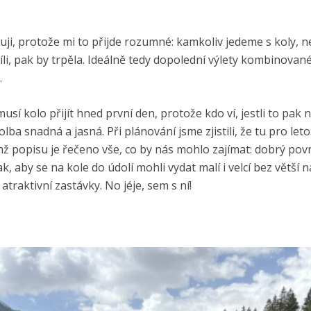
akuji, protože mi to přijde rozumné: kamkoliv jedeme s koly, 
hvíli, pak by trpěla. Ideálně tedy dopolední výlety kombinované
.
sí kolo přijít hned první den, protože kdo ví, jestli to pak n
ba snadná a jasná. Při plánování jsme zjistili, že tu pro let
mž popisu je řečeno vše, co by nás mohlo zajímat: dobrý povr
k, aby se na kole do údolí mohli vydat malí i velcí bez větší 
traktivní zastávky. No jéje, sem s ní!