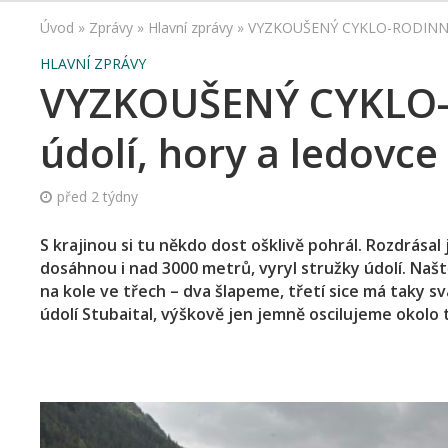
Úvod
»
Zprávy
»
Hlavní zprávy
»
VYZKOUŠENÝ CYKLO-RODINNÝ TI
HLAVNÍ ZPRÁVY
VYZKOUŠENÝ CYKLO-R
údolí, hory a ledovc
před 2 týdny
S krajinou si tu někdo dost ošklivě pohrál. Rozdrása
dosáhnou i nad 3000 metrů, vyryl stružky údolí. Našt
na kole ve třech – dva šlapeme, třetí sice má taky s
údolí Stubaital, výškově jen jemně oscilujeme okolo 