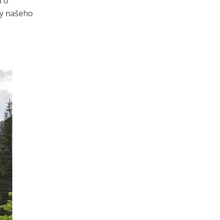
n o
ny našeho