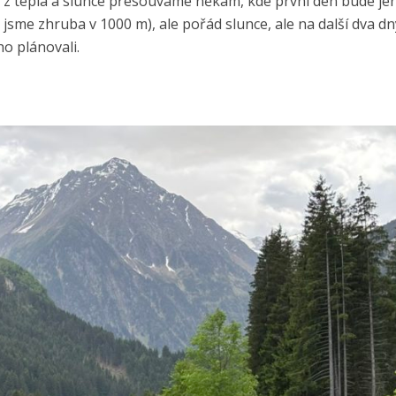
e z tepla a slunce přesouváme někam, kde první den bude je
 jsme zhruba v 1000 m), ale pořád slunce, ale na další dva d
ho plánovali.