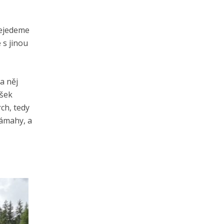
nejedeme
 s jinou
a něj
ošek
ch, tedy
námahy, a