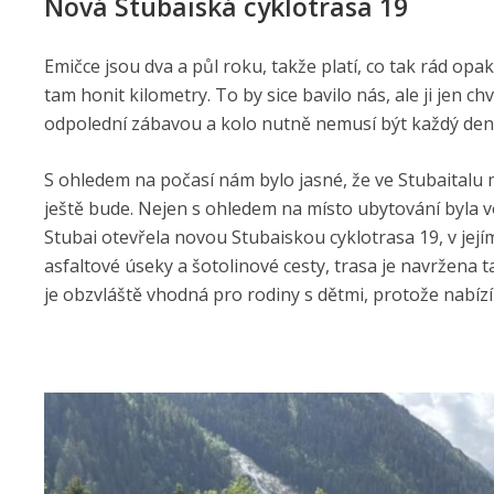
Nová Stubaiská cyklotrasa 19
Emičce jsou dva a půl roku, takže platí, co tak rád op
tam honit kilometry. To by sice bavilo nás, ale ji jen c
odpolední zábavou a kolo nutně nemusí být každý den
S ohledem na počasí nám bylo jasné, že ve Stubaitalu mu
ještě bude. Nejen s ohledem na místo ubytování byla vol
Stubai otevřela novou Stubaiskou cyklotrasa 19, v její
asfaltové úseky a šotolinové cesty, trasa je navržena ta
je obzvláště vhodná pro rodiny s dětmi, protože nabízí a