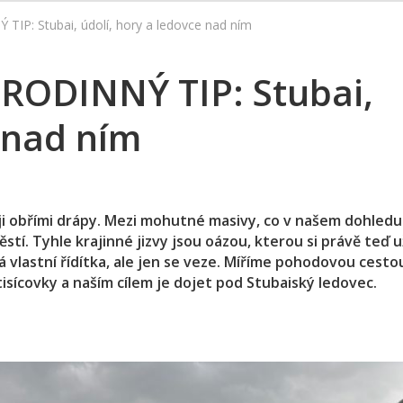
P: Stubai, údolí, hory a ledovce nad ním
ODINNÝ TIP: Stubai,
e nad ním
l ji obřími drápy. Mezi mohutné masivy, co v našem dohledu
ěstí. Tyhle krajinné jizvy jsou oázou, kterou si právě teď 
vá vlastní řídítka, ale jen se veze. Míříme pohodovou cest
tisícovky a naším cílem je dojet pod Stubaiský ledovec.