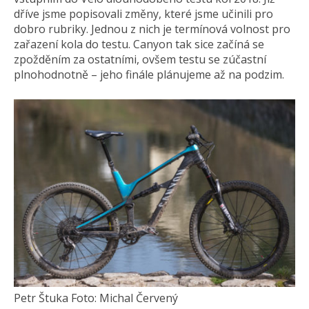
dříve jsme popisovali změny, které jsme učinili pro
dobro rubriky. Jednou z nich je termínová volnost pro
zařazení kola do testu. Canyon tak sice začíná se
zpožděním za ostatními, ovšem testu se zúčastní
plnohodnotně – jeho finále plánujeme až na podzim.
Petr Štuka Foto: Michal Červený