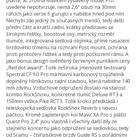
pláště, ač zrovna Mavicem vybavený model Pro
uvedené nepotvrzuje, nemá 2,6“ obutí na 30mm
ráfcích jako verze fi gurující v nabídce hned pod ním.
Nechybí zde jediný ze současných trendů, tedy delší
přední část a kratší zadní, krátký představec se
širokými řídítky, boostové osy, metrický rozměr
tlumiče, integrovaná sedlová objímka, přímé nasazení
brzdového třmenu na rozhraní Post mount, ochrana
proti protočení řídítek a tedy proti poškození rámu. A
jako bonus design ověnčený červeným puntíkem ceny
„Red dot award“. Tolik zeširoka. Jmenovitě testovaný
Spectral CF 9.0 Pro má hlavní karbonový trojúhelník
doplněný hliníkovou zadní stavbou, která nabídne 140
mm zdvihu. Vzduchové odpružení dostalo na starost
kombo RockShoxu, konkrétně tlumič Deluxe RT3 a
150mm vidlice Pike RCT3. Tolik kroku předkládá i
teleskopická sedlovka RockShox Reverb s novou
páčkou. Kromě zapletených kol Mavic XA Pro s plášti
Quest Pro 2,4“ jsou vlastně i všechny další díly ze
stejného koncernu jako odpružení se sedlovkou, tedy
od Sramu – čtyřpístkové brzdy Guide RS s pořádnými