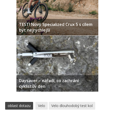
TEST! Nový Specialized Crux 5 s cílem
být nejrychlejší
Daysaver – nářadí, co zachrání
cyklistův den
oblast dotazu
Velo
Velo dlouhodobý test kol