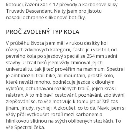
kotouči, řazení X01 s 12 převody a karbonové kliky
Truvativ Descendant. Na ty jsem pro jistotu
nasadil ochranné silikonové botičky.
PROČ ZVOLENÝ TYP KOLA
V průběhu života jsem měl v rukou desítky kol
různých zdvihových kategorií, často je i vlastnil, od
pevného kola po sjezdový speciál se 254 mm zadní
stavby. U trail biků jsem vždy zmiňoval jejich
univerzalitu, tak ji teď prověřím na maximum. Spectral
je ambiciózní trail bike, all mountain, prostě kolo,
které neváží mnoho, podněcuje jezdce k dlouhým
výletům, ochutnávání rozličných trailů, jejich krás i
nástrah. A to mě baví, cestování, poznávání, zdolávání,
zlepšování se, to vše motivuje k tomu jet příště zas
jinam, jinudy, rychleji. A zkoušet, co to dá. Navíc jsem si
vždy přál vyzkoušet rozdíl mezi karbonem a
hliníkovou slitinou na svých oblíbených stezkách. To
vše Spectral čeká.