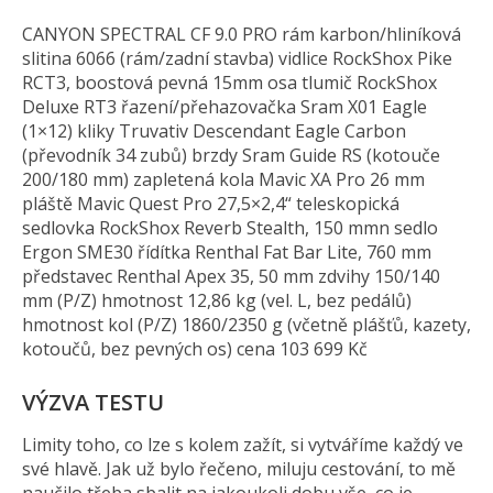
CANYON SPECTRAL CF 9.0 PRO rám karbon/hliníková
slitina 6066 (rám/zadní stavba) vidlice RockShox Pike
RCT3, boostová pevná 15mm osa tlumič RockShox
Deluxe RT3 řazení/přehazovačka Sram X01 Eagle
(1×12) kliky Truvativ Descendant Eagle Carbon
(převodník 34 zubů) brzdy Sram Guide RS (kotouče
200/180 mm) zapletená kola Mavic XA Pro 26 mm
pláště Mavic Quest Pro 27,5×2,4“ teleskopická
sedlovka RockShox Reverb Stealth, 150 mmn sedlo
Ergon SME30 řídítka Renthal Fat Bar Lite, 760 mm
představec Renthal Apex 35, 50 mm zdvihy 150/140
mm (P/Z) hmotnost 12,86 kg (vel. L, bez pedálů)
hmotnost kol (P/Z) 1860/2350 g (včetně plášťů, kazety,
kotoučů, bez pevných os) cena 103 699 Kč
VÝZVA TESTU
Limity toho, co lze s kolem zažít, si vytváříme každý ve
své hlavě. Jak už bylo řečeno, miluju cestování, to mě