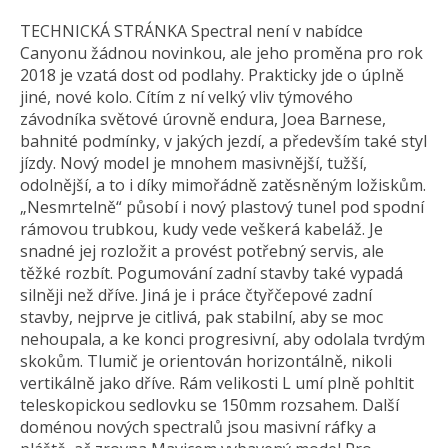
TECHNICKÁ STRÁNKA Spectral není v nabídce
Canyonu žádnou novinkou, ale jeho proměna pro rok
2018 je vzatá dost od podlahy. Prakticky jde o úplně
jiné, nové kolo. Cítím z ní velký vliv týmového
závodníka světové úrovně endura, Joea Barnese,
bahnité podmínky, v jakých jezdí, a především také styl
jízdy. Nový model je mnohem masivnější, tužší,
odolnější, a to i díky mimořádně zatěsněným ložiskům.
„Nesmrtelně“ působí i nový plastový tunel pod spodní
rámovou trubkou, kudy vede veškerá kabeláž. Je
snadné jej rozložit a provést potřebný servis, ale
těžké rozbít. Pogumování zadní stavby také vypadá
silněji než dříve. Jiná je i práce čtyřčepové zadní
stavby, nejprve je citlivá, pak stabilní, aby se moc
nehoupala, a ke konci progresivní, aby odolala tvrdým
skokům. Tlumič je orientován horizontálně, nikoli
vertikálně jako dříve. Rám velikosti L umí plně pohltit
teleskopickou sedlovku se 150mm rozsahem. Další
doménou nových spectralů jsou masivní ráfky a