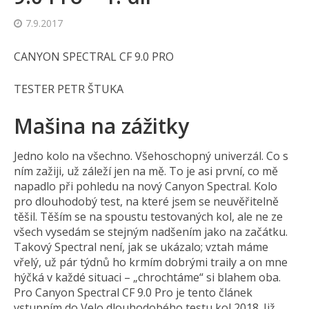
7.9.2017
CANYON SPECTRAL CF 9.0 PRO
TESTER PETR ŠTUKA
Mašina na zážitky
Jedno kolo na všechno. Všehoschopný univerzál. Co s
ním zažiji, už záleží jen na mě. To je asi první, co mě
napadlo při pohledu na nový Canyon Spectral. Kolo
pro dlouhodobý test, na které jsem se neuvěřitelně
těšil. Těším se na spoustu testovaných kol, ale ne ze
všech vysedám se stejným nadšením jako na začátku.
Takový Spectral není, jak se ukázalo; vztah máme
vřelý, už pár týdnů ho krmím dobrými traily a on mne
hýčká v každé situaci – „chrochtáme“ si blahem oba.
Pro Canyon Spectral CF 9.0 Pro je tento článek
vstupním do Velo dlouhodobého testu kol 2018. Již