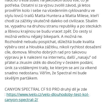
naučilo třeba sbalit na jakoukoli dobu vše, co je
potřeba. Ostatní si za výzvu zvolili závod, já letos
prověřím kolo i sebe na vícedenním cyklovandru ve
stylu lovců trailů Matta Huntera a Matta Milese, kteří
chodí za zážitky skutečně daleko od civilizace. Sbalím
se, vypadnu na druhou stranu republiky a po stezkách
a líbivou krajinou se budu vracet zpět. Do cesty si
možná vetknu nějaký bikepark. A možná ne.
Rozhodně nebudu pospíchat, důležitá bude kvalita
výběru cest a hloubka zážitku, nikoli rychlost dosažení
cíle, domova. Mnoho dobrých rad pro takovou
výpravu je k nalezení na internetu, další „nasaju“ od
přátel a zkusím útěk do divočiny v českém podání,
únik za vzdálenými traily, ke kterým se ani za víkend
snadno nedostanu. Věřím, že Spectral mi bude
skvělým parťákem.
CANYON SPECTRAL CF 9.0 PRO druhý díl je zde
:
https://www.ivelo.cz/velo-dlouhodoby-test-kol-
canyon-spectral-2/