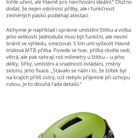
tohle učení, ale hlavně pro navrhování ideální.“ Dlužno
dodat, že nejen odolnost přilby, ale i funkčnost
zmíněných pásků podléhají atestaci.
Alchymie je například i správné umístění štítku a volba
jeho velikosti. Jednoduše musí být funkční, ale nesmí
bránit ve výhledu, omezovat. S tím umí vyškolit hlavně
trialová MTB přilba. Povede se tvar, přilba skvěle sedí,
větrá, ale pak sehrají roli milimetry u štítku – u jeho
délky, šířky, umístění a snadnosti ovládání, změny
sklonu, jeho fixace. „Stávalo se nám i to, že štítek byl
na krajích příliš ostrý, což nebylo příjemné při úchopu
rukou. Je to dlouhá řada detailů.“