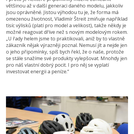
většinou až v další generaci daného modelu, jakkoliv
jsou oprávněné. Jistou výhodou tu je, že forma má
omezenou životnost, Vladimír Štreit zmiňuje například
tisíc výlisků (platí pro model a velikost), takže někdy je
možné reagovat dříve než s novým modelovým rokem.
„U řady helem jsme to praktikovali, aniž by to vlastně
zákazník nějak výrazněji poznal. Nemusí jít a nejde jen
o jeho připomínky, spíš bych řekl, že o naše, protože
se stále snažíme své produkty vylepšovat. Mnohdy jen
pro náš vlastní dobrý pocit. I pro něj se vyplatí
investovat energii a peníze.“