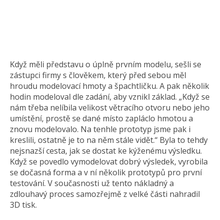
Když měli představu o úplně prvním modelu, sešli se
zástupci firmy s člověkem, který před sebou měl
hroudu modelovací hmoty a špachtličku. A pak několik
hodin modeloval dle zadání, aby vznikl základ. „Když se
nám třeba nelíbila velikost větracího otvoru nebo jeho
umístění, prostě se dané místo zapláclo hmotou a
znovu modelovalo. Na tenhle prototyp jsme pak i
kreslili, ostatně je to na něm stále vidět.“ Byla to tehdy
nejsnazší cesta, jak se dostat ke kýženému výsledku.
Když se povedlo vymodelovat dobrý výsledek, vyrobila
se dočasná forma a v ní několik prototypů pro první
testování. V současnosti už tento nákladný a
zdlouhavý proces samozřejmě z velké části nahradil
3D tisk.