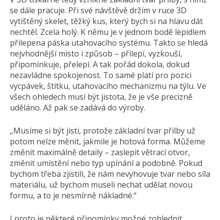
se dále pracuje. Při své návštěvě držím v ruce 3D
vytištěný skelet, těžký kus, který bych si na hlavu dát
nechtěl. Zcela holý. K němu je v jednom bodě lepidlem
přilepena páska utahovacího systému. Takto se hledá
nejvhodnější místo i způsob – přilepí, vyzkouší,
připomínkuje, přelepí. A tak pořád dokola, dokud
nezavládne spokojenost. To samé platí pro pozici
vycpávek, štítku, utahovacího mechanizmu na týlu. Ve
všech ohledech musí být jistota, že je vše precizně
uděláno. Až pak se zadává do výroby.
„Musíme si být jisti, protože základní tvar přilby už
potom nelze měnit, jakmile je hotová forma. Můžeme
změnit maximálně detaily – zaslepit větrací otvor,
změnit umístění nebo typ upínání a podobně. Pokud
bychom třeba zjistili, že nám nevyhovuje tvar nebo síla
materiálu, už bychom museli nechat udělat novou
formu, a to je nesmírně nákladné.“
I proto je některé připomínky možné zohlednit