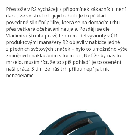
Přestože v R2 vycházejí z připomínek zákazníků, není
dáno, že se strefí do jejich chuti. Je to příklad
povedené silniční přilby, která se na domácím trhu
přes veškerá očekávání neujala. Později se dle
Vladimíra Štreita právě tento model vyvinutý v ČR
produktovými manažery R2 objevil v nabídce jedné
z předních světových značek – bylo to umožněno výše
zmíněných nakládáním s formou. „Než že by nás to
mrzelo, musím říct, že to spíš pohladí, je to ocenění
naší práce. S tím, že náš trh přilbu nepřijal, nic
nenaděláme.“