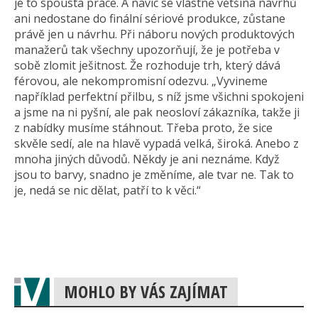
je to spousta práce. A navíc se vlastně většina návrhů
ani nedostane do finální sériové produkce, zůstane
právě jen u návrhu. Při náboru nových produktových
manažerů tak všechny upozorňují, že je potřeba v
sobě zlomit ješitnost. Že rozhoduje trh, který dává
férovou, ale nekompromisní odezvu. „Vyvineme
například perfektní přilbu, s níž jsme všichni spokojeni
a jsme na ni pyšní, ale pak neosloví zákazníka, takže ji
z nabídky musíme stáhnout. Třeba proto, že sice
skvěle sedí, ale na hlavě vypadá velká, široká. Anebo z
mnoha jiných důvodů. Někdy je ani neznáme. Když
jsou to barvy, snadno je změníme, ale tvar ne. Tak to
je, nedá se nic dělat, patří to k věci.“
MOHLO BY VÁS ZAJÍMAT