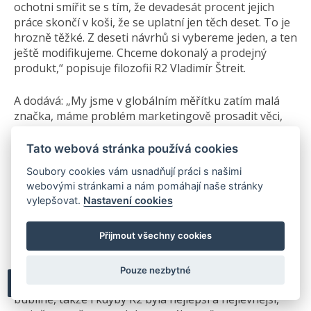
ochotni smířit se s tím, že devadesát procent jejich
práce skončí v koši, že se uplatní jen těch deset. To je
hrozně těžké. Z deseti návrhů si vybereme jeden, a ten
ještě modifikujeme. Chceme dokonalý a prodejný
produkt,“ popisuje filozofii R2 Vladimír Štreit.
A dodává: „My jsme v globálním měřítku zatím malá
značka, máme problém marketingově prosadit věci,
které jsou trendem v zahraničí. Ale nevadí nám to.
Chceme, aby se naše produkty používaly proto, že
Tato webová stránka používá cookies
přinášejí užitnou hodnotu. Ne proto, že je k nim
Soubory cookies vám usnadňují práci s našimi
pěkná marketingová pohádka. To by nám nepřinášelo
webovými stránkami a nám pomáhají naše stránky
takové uspokojení.“ I proto třeba důsledně studují
vylepšovat.
Nastavení cookies
statistiky zranění při pádech. „Když vidím na trhu
novou zajímavou technologii, ptám se i našich
Přijmout všechny cookies
zákazníků, zda má smysl ji použít při navýšení ceny.
Často se dostaneme k tomu, že tím už zavítáme do
jiné skupiny uživatelů, těch, kteří slyší pouze na velké
Pouze nezbytné
světové značky se silným marketingem, žijí v jiné
bublině, takže i kdyby R2 byla nejlepší a nejlevnější,