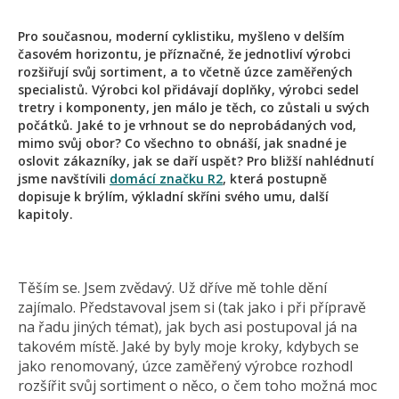
Pro současnou, moderní cyklistiku, myšleno v delším
časovém horizontu, je příznačné, že jednotliví výrobci
rozšiřují svůj sortiment, a to včetně úzce zaměřených
specialistů. Výrobci kol přidávají doplňky, výrobci sedel
tretry i komponenty, jen málo je těch, co zůstali u svých
počátků. Jaké to je vrhnout se do neprobádaných vod,
mimo svůj obor? Co všechno to obnáší, jak snadné je
oslovit zákazníky, jak se daří uspět? Pro bližší nahlédnutí
jsme navštívili
domácí značku R2
, která postupně
dopisuje k brýlím, výkladní skříni svého umu, další
kapitoly.
Těším se. Jsem zvědavý. Už dříve mě tohle dění
zajímalo. Představoval jsem si (tak jako i při přípravě
na řadu jiných témat), jak bych asi postupoval já na
takovém místě. Jaké by byly moje kroky, kdybych se
jako renomovaný, úzce zaměřený výrobce rozhodl
rozšířit svůj sortiment o něco, o čem toho možná moc