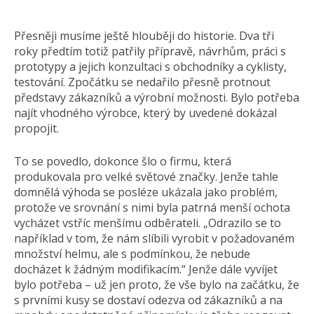
Přesněji musíme ještě hlouběji do historie. Dva tři
roky předtím totiž patřily přípravě, návrhům, práci s
prototypy a jejich konzultaci s obchodníky a cyklisty,
testování. Zpočátku se nedařilo přesně protnout
představy zákazníků a výrobní možnosti. Bylo potřeba
najít vhodného výrobce, který by uvedené dokázal
propojit.
To se povedlo, dokonce šlo o firmu, která
produkovala pro velké světové značky. Jenže tahle
domnělá výhoda se posléze ukázala jako problém,
protože ve srovnání s nimi byla patrná menší ochota
vycházet vstříc menšímu odběrateli. „Odrazilo se to
například v tom, že nám slíbili vyrobit v požadovaném
množství helmu, ale s podmínkou, že nebude
docházet k žádným modifikacím.“ Jenže dále vyvíjet
bylo potřeba – už jen proto, že vše bylo na začátku, že
s prvními kusy se dostaví odezva od zákazníků a na