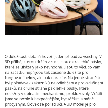
O důležitosti detailů hovoří jeden případ za všechny. V
3D přilbě, kterou držím v ruce, jsou extra lehké pásky,
které se ukázaly jako nevhodné. „Jsou to věci, co vám
na začátku nepřijdou tak zásadně důležité pro
fungování helmy, ale pak narazíte. Na jedné straně tu
byl požadavek zákazníků na odlehčení a provzdušnění
pásků, na druhé straně pak lehké pásky, které
nedržely v upínacím mechanizmu, prokluzovaly. Vrátili
jsme se rychle k bezpečnějším, byť těžším a méně
prodyšným. Člověk se pořád učí. A 3D model je pro