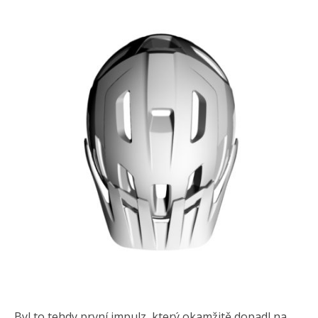
Byl to tehdy první impulz, který okamžitě dopadl na