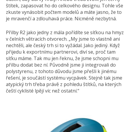
štítek, zapasovat ho do celkového designu. Tohle vše
zkuste vynásobit počtem modelů a máte jasno, že to
je mravenčí a zdlouhavá práce. Nicméně nezbytná.
Přilby R2 jako jedny z mála pořídíte se síťkou na hmyz
v čelních větracích otvorech. „My jsme to vlastně ani
nechtěli, ale český trh si to vyžádal. Jako jediný. Když
přijedu k exportnímu partnerovi, diví se, proč tam
síťku máme. Tak mu jen řeknu, že jsme schopni mu
přilbu dodat bez ní. Původně jsme ji integrovali do
polystyrenu, z tohoto důvodu jsme přešli k jinému
řešení, je součástí systému vycpávek. Stejně tak jsme
atypický trh třeba právě z pohledu štítků, na kterých
čeští cyklisté lpějí víc než ostatní.“