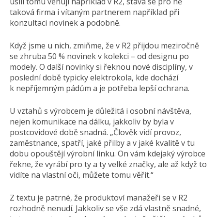
úsilí tomu věnují například v R2, stává se pro ně
taková firma i vítaným partnerem například při
konzultaci novinek a podobně.
Když jsme u nich, zmiňme, že v R2 přijdou meziročně
se zhruba 50 % novinek v kolekci – od designu po
modely. O další novinky si řeknou nové disciplíny, v
poslední době typicky elektrokola, kde dochází
k nepříjemným pádům a je potřeba lepší ochrana.
U vztahů s výrobcem je důležitá i osobní návštěva,
nejen komunikace na dálku, jakkoliv by byla v
postcovidové době snadná. „Člověk vidí provoz,
zaměstnance, spatří, jaké přilby a v jaké kvalitě v tu
dobu opouštějí výrobní linku. On vám kdejaký výrobce
řekne, že vyrábí pro ty a ty velké značky, ale až když to
vidíte na vlastní oči, můžete tomu věřit.“
Z textu je patrné, že produktoví manažeři se v R2
rozhodně nenudí. Jakkoliv se vše zdá vlastně snadné,