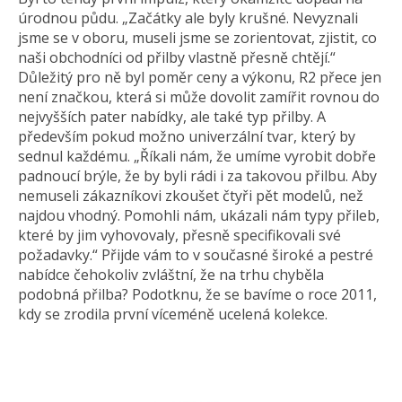
úrodnou půdu. „Začátky ale byly krušné. Nevyznali
jsme se v oboru, museli jsme se zorientovat, zjistit, co
naši obchodníci od přilby vlastně přesně chtějí.“
Důležitý pro ně byl poměr ceny a výkonu, R2 přece jen
není značkou, která si může dovolit zamířit rovnou do
nejvyšších pater nabídky, ale také typ přilby. A
především pokud možno univerzální tvar, který by
sednul každému. „Říkali nám, že umíme vyrobit dobře
padnoucí brýle, že by byli rádi i za takovou přilbu. Aby
nemuseli zákazníkovi zkoušet čtyři pět modelů, než
najdou vhodný. Pomohli nám, ukázali nám typy přileb,
které by jim vyhovovaly, přesně specifikovali své
požadavky.“ Přijde vám to v současné široké a pestré
nabídce čehokoliv zvláštní, že na trhu chyběla
podobná přilba? Podotknu, že se bavíme o roce 2011,
kdy se zrodila první víceméně ucelená kolekce.