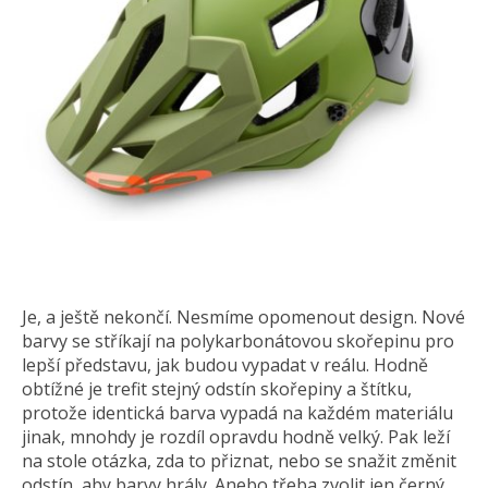
Je, a ještě nekončí. Nesmíme opomenout design. Nové
barvy se stříkají na polykarbonátovou skořepinu pro
lepší představu, jak budou vypadat v reálu. Hodně
obtížné je trefit stejný odstín skořepiny a štítku,
protože identická barva vypadá na každém materiálu
jinak, mnohdy je rozdíl opravdu hodně velký. Pak leží
na stole otázka, zda to přiznat, nebo se snažit změnit
odstín, aby barvy hrály. Anebo třeba zvolit jen černý