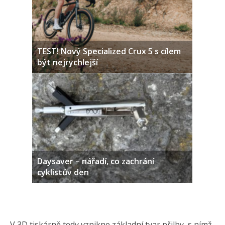
TEST! Nový Specialized Crux 5 s cílem
být nejrychlejší
Daysaver – nářadí, co zachrání
cyklistův den
V 3D tiskárně tedy vznikne základní tvar přilby, s nímž