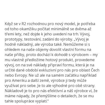
Když se v R2 rozhodnou pro nový model, je potřeba
od toho okamžiku počítat minimálně se dvěma až
třemi lety, než dojde k jeho uvedení na trh. Vývoj,
prototypy, testování, zadání do výroby. „Vývoj je
hodně nákladný, ale výroba také. Nemůžeme si s
ohledem na naše objemy dovolit vlastní formu na
naše přilby, proto dochází k dohodě s výrobcem – my
mu vlastně předložíme hotový produkt, provedeme
vývoj, on na své náklady připraví formu, která je na
určité dané období exkluzivní pro nás pro oblast Čech
nebo Evropy. Ne už ale na samém začátku například
pro Ameriku a další země, výrobce ji tedy může
využívat pro sebe. Je to ale výhodné pro obě strany.
Nákladově je to pro nás efektivní a náš výrobce ví, že
máme nápady, že přemýšlíme o detailech, že se mu
tahle spolupráce vyplatí.“