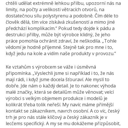
chtěli udělat extrémně lehkou přilbu, upozorní nás na
limity, na počty a velikosti větracích otvorů, na
dostatečnou sílu polystyrenu a podobně. Čím déle to
člověk dělá, tím více získává zkušeností a mimo jiné
předchází komplikacím.“ Pokud tedy dojde k pádu a
destrukci přilby, může být výrobce klidný, že jeho
práce pomohla ochránit zdraví, že neškodila. „Tohle
vědomí je hodně příjemné. Stejně tak pro mne i to,
když jedu na kole a vidím naše produkty v provozu.“
Ke vztahům s výrobcem se váže i úsměvná
připomínka. „Vyslechli jsme si například i to, že nás
mají rádi, i když jsme docela šťouraví. Ale myslí to
dobře. Jde nám o každý detail. Je to nakonec výhoda
malé značky, která se detailům může věnovat; velcí
výrobci s velkým objemem produkce i modelů je
kolikrát třeba tolik neřeší. My navíc máme přímější
kontakt se zákazníkem, navrch osobní. A co víc, český
trh je pro nás stále klíčový a český zákazník je v
lecčems specifický. A my se mu dokážeme přizpůsobit,