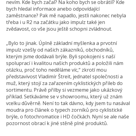
nevím. Kde bych začal? Na koho bych se obrátil? Kde
bych hledal informace anebo odpovídající
zaměstnance? Pak mě napadlo, jestli nakonec nebyla
třeba i u R2 na začátku jako impulz také jen
zvědavost, co vše jsou ještě schopni zvládnout.
„Bylo to jinak. Úplně základní myšlenka a prvotní
impulz vzešly od našich zákazníků, obchodníků,
kterým jsme dodávali brýle. Byli spokojeni s naší
spoluprací i kvalitou našich produktů a položili nám
otázku, proč toho neděláme víc,“ zkrotí mou
představivost Vladimír Štreit, jednatel společnosti a
muž, který stojí za zařazením cyklistických přileb do
sortimentu. Právě přilby si vezmeme jako ukázkový
příklad. Setkáváme se v showroomu, který už znám
vcelku důvěrně. Není to tak dávno, kdy jsem tu nasával
moudra pro článek o typech zorníků pro cyklistické
brýle, o fotochromatice i HD čočkách. Nyní se ale naše
pozornost obrací k jiné stěně plné produktů.