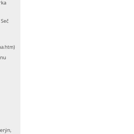
rka
 Seč
na.htm
)
onu
erýn,