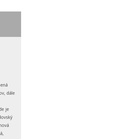
lená
ov, dále
,
de je
dovský
rhová
á,