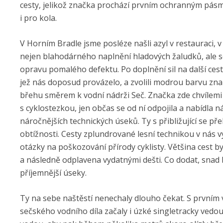
cesty, jelikož značka prochází prvním ochranným pá
i pro kola.
V Horním Bradle jsme posléze našli azyl v restauraci, 
nejen blahodárného naplnění hladových žaludků, ale s
opravu pomalého defektu. Po doplnění sil na další cest
jež nás doposud provázelo, a zvolili modrou barvu zn
břehu směrem k vodní nádrži Seč. Značka zde chvílem
s cyklostezkou, jen občas se od ní odpojila a nabídla 
náročnějších technických úseků. Ty s přibližující se p
obtížnosti. Cesty zplundrované lesní technikou v nás v
otázky na poškozování přírody cyklisty. Většina cest by
a následně odplavena vydatnými dešti. Co dodat, snad
příjemnější úseky.
Ty na sebe naštěstí nenechaly dlouho čekat. S prvním
sečského vodního díla začaly i úzké singletracky vedou