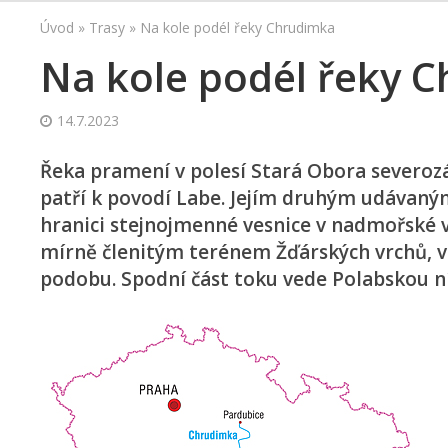
Úvod
»
Trasy
»
Na kole podél řeky Chrudimka
Na kole podél řeky 
14.7.2023
Řeka pramení v polesí Stará Obora severoz
patří k povodí Labe. Jejím druhým udávaný
hranici stejnojmenné vesnice v nadmořské v
mírně členitým terénem Žďárských vrchů, v 
podobu. Spodní část toku vede Polabskou n