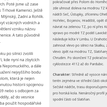
pokračovat přes Polom do Horního
ch. Poté jsme už zase
zde uhnout doleva na modrou TZ k
k Trhové Kamenici. Ještě
nádrži Seč, Ústupky, zříceninu Ohe
Mlýnský, Zadní a Rohlík.
Hořelec, Bojanov, Hradiště, opět d
kyt vzácných vodních a
návrat na zelenou TZ, po ní přes K
větlení vzniku názvu
vpravo po modré TZ podél Lavické
menice. A tato původně
následuje kóta V Limbu. U Drahoti
.
zahnout vlevo po silnici na Skalku,
vlevo zpět na modrou TZ, Slatiňan
u po silnici zvolili
Chrudim. Po skončení TZ pokračov
, kde nyní na zbytcích
cyklostezce 4112 až do Pardubic.
Jana Nepomuckého, a dále
sažení nejvyššího bodu
Charakter:
Středně až vysoce nár
olom, která je nejen
terén zejména ve střední části oko
hnutou historii spojenou
Sečské nádrže, trasu doporučuje
469 nebo s odbojem za
pro horská kola. Nenáročný profil j
ddíly, až do vesnice
spodní části od Slatiňan.
řeba použít hospodářské