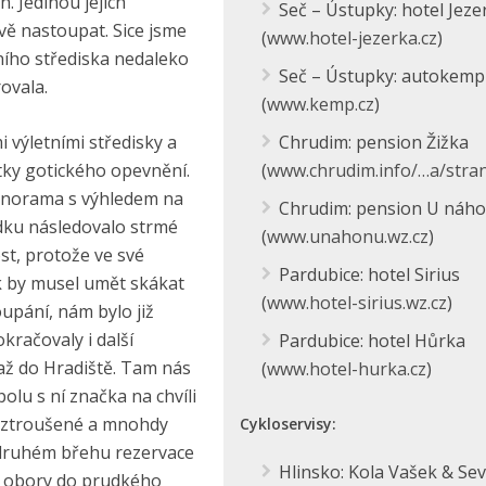
. Jedinou jejich
Seč – Ústupky: hotel Jeze
vě nastoupat. Sice jsme
(
www.hotel-jezerka.cz
)
ního střediska nedaleko
Seč – Ústupky: autokemp
ovala.
(
www.kemp.cz
)
i výletními středisky a
Chrudim: pension Žižka
tky gotického opevnění.
(
www.chrudim.info/…a/stra
anorama s výhledem na
Chrudim: pension U náh
dku následovalo strmé
(
www.unahonu.wz.cz
)
st, protože ve své
Pardubice: hotel Sirius
ěk by musel umět skákat
(
www.hotel-sirius.wz.cz
)
upání, nám bylo již
kračovaly i další
Pardubice: hotel Hůrka
až do Hradiště. Tam nás
(
www.hotel-hurka.cz
)
lu s ní značka na chvíli
oztroušené a mnohdy
Cykloservisy:
o druhém břehu rezervace
Hlinsko: Kola Vašek & Sev
ní obory do prudkého