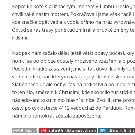
kopce ke kótě s příznačným jménem V Limbu. Heslo „ni 
chvíli také naším mottem. Pokračovali jsme však raději k
kde značka opět vedla k vodě, přímo na hráz vyrovnáv
Odtud se ráz trasy poněkud zmírnil a prudké změny ter
řidšími.
Naopak nám začalo dělat ještě větší obavy počasí, kdy
honící se po obloze dostaly hrozivého vzezření a o po
Poslední krátké zastavení jsme si tak dovolili u mlýnu
vodní nádrží, nad kterým nás zaujaly i krásné skalní m
Slatiňanech už ale nebyl čas na hrdinství a po modré z
to jen šlo, směrem k Chrudimi, kde skončilo turistické
následování toku mimo hlavní silnice. Zvolili jsme pro
cesty po cyklostezce 4112 vedoucí až do Pardubic. Ro
nám pro tentokrát zůstala zapovězena.