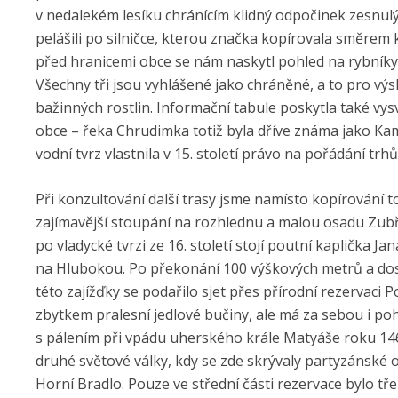
v nedalekém lesíku chránícím klidný odpočinek zesnulý
pelášili po silničce, kterou značka kopírovala směrem 
před hranicemi obce se nám naskytl pohled na rybníky 
Všechny tři jsou vyhlášené jako chráněné, a to pro výs
bažinných rostlin. Informační tabule poskytla také vys
obce – řeka Chrudimka totiž byla dříve známa jako Ka
vodní tvrz vlastnila v 15. století právo na pořádání trhů
Při konzultování další trasy jsme namísto kopírování tok
zajímavější stoupání na rozhlednu a malou osadu Zubří
po vladycké tvrzi ze 16. století stojí poutní kaplička 
na Hlubokou. Po překonání 100 výškových metrů a do
této zajížďky se podařilo sjet přes přírodní rezervaci P
zbytkem pralesní jedlové bučiny, ale má za sebou i po
s pálením při vpádu uherského krále Matyáše roku 1
druhé světové války, kdy se zde skrývaly partyzánské o
Horní Bradlo. Pouze ve střední části rezervace bylo t