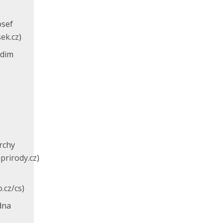
osef
sek.cz
)
udim
rchy
prirody.cz
)
.cz/cs
)
dna