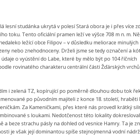
á lesní studánka ukrytá v polesí Stará obora je i přes více z
ho toku. Tento oficiální pramen leží ve výšce 708 m n. m. N
edaleko ležící obce Filipov – v důsledku meliorace minulých 
eny nebo znehodnoceny. Drželi jsme se tedy označení a kó
 údaje o vyústění do Labe, které by mělo být po 104 říčních
 podle rovinatého charakteru centrální části Žďárských vrchů
 i zelená TZ, kopírující po poměrně dlouhou dobu tok řek
ojmenované po původním majiteli z konce 18. století, hraběti
meničkám. Za Kameničkami, přes které nás provedl krátký sil
ombinované s loukami. Nedotčenost této lokality dokreslova
ně a beze strachu pásly na dohled od vesnice Hamry. Ta je 
nosti je však její dominantou spíše stejnojmenná vodní nádrž