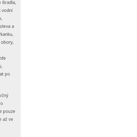
 Bradla,
 vodní
b,
oleva a
rkanku,
 obory,
c
 zde
y,
at po
očný
lo
me pouze
e až ve