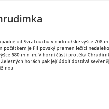
Chrudimka
ápadně od Svratouchu v nadmořské výšce 708 m 
m počátkem je Filipovský pramen ležící nedaleko
ýšce 680 m n. m. V horní části protéká Chrudim
Železných horách pak její údolí dostává sevřeněj
ížinou.