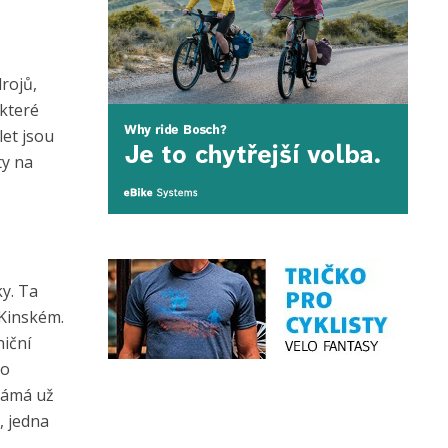
drojů,
ěkteré
let jsou
ty na
y. Ta
 Kinském.
niční
lo
známá už
, jedna