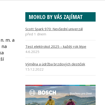
MOHLO BY VÁS ZAJÍMAT
Scott Spark 970: Nevšední univerzál
před 1 dnem
n. m. a
 na
Test elektrokol 2025 – každý rok lépe
4.6.2025
ka
ší
Výměna a údržba brzdových destiček
15.12.2022