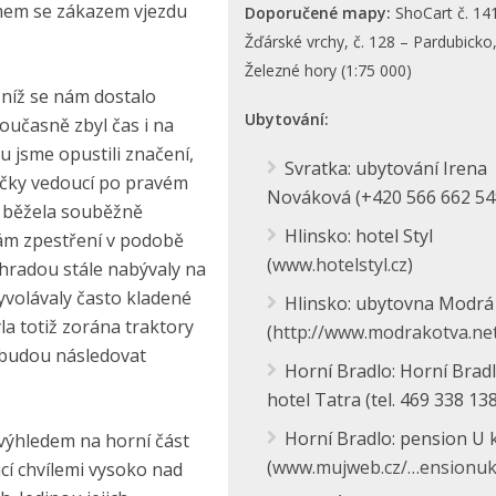
smem se zákazem vjezdu
Doporučené mapy:
ShoCart č. 14
Žďárské vrchy, č. 128 – Pardubicko
Železné hory (1:75 000)
v níž se nám dostalo
Ubytování:
oučasně zbyl čas i na
u jsme opustili značení,
Svratka: ubytování Irena
ačky vedoucí po pravém
Nováková (+420 566 662 54
i běžela souběžně
Hlinsko: hotel Styl
nám zpestření v podobě
(
www.hotelstyl.cz
)
řehradou stále nabývaly na
yvolávaly často kladené
Hlinsko: ubytovna Modrá
la totiž zorána traktory
(
http://www.modrakotva.ne
 budou následovat
Horní Bradlo: Horní Bradl
hotel Tatra (tel. 469 338 138
Horní Bradlo: pension U 
 výhledem na horní část
(
www.mujweb.cz/…ensionuk
cí chvílemi vysoko nad