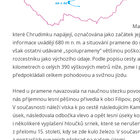
Mal
které Chrudimku napájejí, označována jako začátek její
informace uvádějí 680 m n. m. a situování pramene do n
však ostatní udávané „spoluprameny“ většinou poškoz
rozcestníku jako výchozího údaje. Podle popisu cesty a
kilometrech o celých 390 výškových metrů níže, jsme i
předpokládali celkem pohodovou a svižnou jízdu.
Hned u pramene navazovala na naučnou stezku povodím
nás příjemnou lesní pěšinou přivedla k obci Filipov, p
V současnosti náleží víska k po cestě následujícím Ka
úsek, následovala odbočka vlevo a opět lesní úseky k
i několikeré vyplašení hloučků srnek, které se neruše
z přelomu 15. století, kdy se zde kulo železo. V součas
z nejstarších sypaných přehrad na našem území.