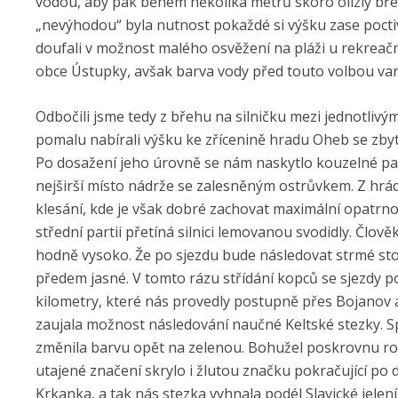
vodou, aby pak během několika metrů skoro olízly břeh
„nevýhodou“ byla nutnost pokaždé si výšku zase pocti
doufali v možnost malého osvěžení na pláži u rekreač
obce Ústupky, avšak barva vody před touto volbou var
Odbočili jsme tedy z břehu na silničku mezi jednotlivým
pomalu nabírali výšku ke zřícenině hradu Oheb se zby
Po dosažení jeho úrovně se nám naskytlo kouzelné p
nejširší místo nádrže se zalesněným ostrůvkem. Z hrá
klesání, kde je však dobré zachovat maximální opatrno
střední partii přetíná silnici lemovanou svodidly. Člov
hodně vysoko. Že po sjezdu bude následovat strmé sto
předem jasné. V tomto rázu střídání kopců se sjezdy po
kilometry, které nás provedly postupně přes Bojanov 
zaujala možnost následování naučné Keltské stezky. Spo
změnila barvu opět na zelenou. Bohužel poskrovnu r
utajené značení skrylo i žlutou značku pokračující p
Krkanka, a tak nás stezka vyhnala podél Slavické jele