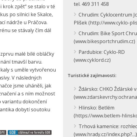
tel. 469 311 458
krok zpět“ se stalo v té
us po silnici ke Skalce,
Chrudim: Cyklocentrum J
ací nádrže u Práčova.
Plíšek (
http://www.cyklo-pli
énu se stávaly čím dál
Chrudim: Bike Sport Chr
(
www.bikesportchrudim.cz
)
Pardubice: Cyklo-RD
 zprvu malé bílé obláčky
(
www.cyklord.cz
)
znání tmavší barvu.
 Skaly s uměle vytvořenou
Turistické zajímavosti:
asívy. V následných
načce jsme uháněli, jak
Ždársko: CHKO Žďárské v
 značení a s ním možnost
(
www.zdarskevrchy.ochrana
to variantu dokončení
Hlinsko: Betlém
mantika dobytí soutoku
(
https://www.betlem-hlinsko
Trhová kamenice: rozhle
(
www.hrady.cz/index.php?…
)