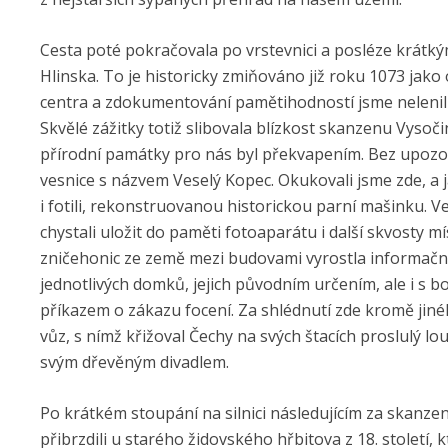
Cesta poté pokračovala po vrstevnici a posléze krátký
Hlinska. To je historicky zmiňováno již roku 1073 jako
centra a zdokumentování pamětihodností jsme nelenili 
Skvělé zážitky totiž slibovala blízkost skanzenu Vysočin
přírodní památky pro nás byl překvapením. Bez upozor
vesnice s názvem Veselý Kopec. Okukovali jsme zde, a 
i fotili, rekonstruovanou historickou parní mašinku. Ve 
chystali uložit do paměti fotoaparátu i další skvosty mí
zničehonic ze země mezi budovami vyrostla informačn
jednotlivých domků, jejich původním určením, ale i s b
příkazem o zákazu focení. Za shlédnutí zde kromě jiné
vůz, s nímž křižoval Čechy na svých štacích proslulý l
svým dřevěným divadlem.
Po krátkém stoupání na silnici následujícím za skanze
přibrzdili u starého židovského hřbitova z 18. století, k