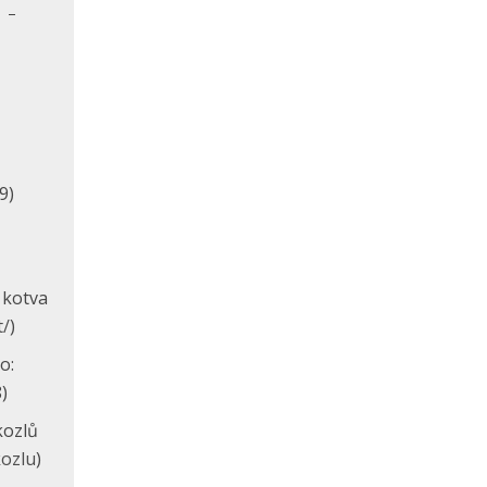
1 –
,
9)
 kotva
t/
)
o:
)
kozlů
ozlu
)