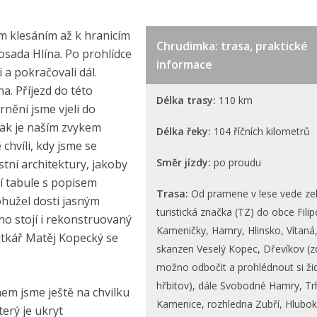
m klesáním až k hranicím
Chrudimka: trasa, praktické
 osada Hlína. Po prohlídce
informace
a pokračovali dál.
a. Příjezd do této
Délka trasy:
110 km
nění jsme vjeli do
jak je naším zvykem
Délka řeky:
104 říčních kilometrů
chvíli, kdy jsme se
Směr jízdy:
po proudu
stní architektury, jakoby
í tabule s popisem
Trasa:
Od pramene v lese vede ze
ohužel dosti jasným
turistická značka (TZ) do obce Filip
ho stojí i rekonstruovaný
Kameničky, Hamry, Hlinsko, Vítaná
outkář Matěj Kopecký se
skanzen Veselý Kopec, Dřevíkov (z
možno odbočit a prohlédnout si ži
hřbitov), dále Svobodné Hamry, T
nem jsme ještě na chvilku
Kamenice, rozhledna Zubří, Hlubok
terý je ukryt