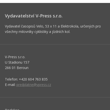
Vydavatelství V-Press s.r.o.
Vydavatel časopisů Velo, 53 x 11 a Elektrokola, určených pro
všechny milovníky cyklistiky a jízdních kol.
V-Press s.r.o.
U Stadionu 157
266 01 Beroun
Telefon: +420 604 763 835
E-mail:
predplatne@vpress.cz
Redakce