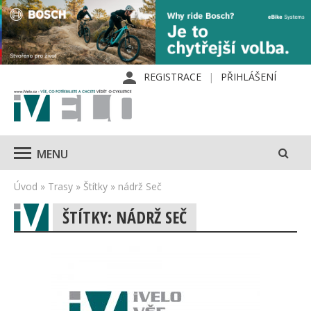
REGISTRACE
PŘIHLÁŠENÍ
MENU
Úvod
»
Trasy
»
Štítky
»
nádrž Seč
ŠTÍTKY: NÁDRŽ SEČ