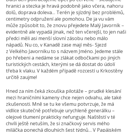
hranici a stezka je hravá podobně jako včera, nahoru
dolů, doprava doleva… Terén je sjízdný bez problémů,
centimetry odpružení ale pomohou. De ja vu vám
může způsobit to, že znovu přejedete Malý Javorník –
evidentně ale vypadá jinak, než ten včerejší, to jen naši
předci měli asi menší slovní zásobu nebo málo
nápadů. Nu co, v Kanadě zase mají měs- Sjezd
z Velkého Javorníku to s názvem Jméno. Jedeme stále
po hřebeni a nedáme se zlákat odbočkami po jiných
turistických cestách, kterými se dá dostat do údolí
třeba k vlaku. V každém případě rozcestí u Krkostěny
určitě zaujme!
Hned za ním čeká zkouška pilotáže – prudké klesání
mezi hraničními kameny chce nejen odvahu, ale také
zkušenosti. Mně se tu ke všemu potvrzuje, že má
vidlice skutečně potřebuje urychleně generálku –
olejové tlumení prakticky nefunguje. Naštěstí v té
chvíli ještě netuším, že si značkový servis mého
miláčka ponechá dlouhých šest týdnů… V Papájském