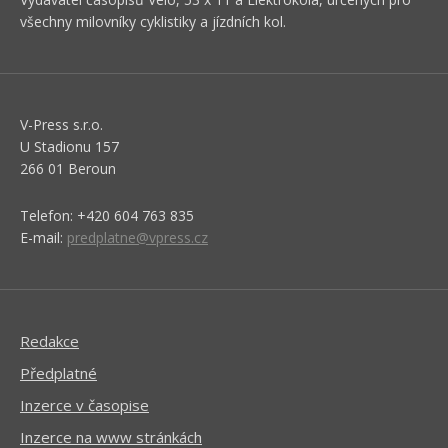
všechny milovníky cyklistiky a jízdních kol.
V-Press s.r.o.
U Stadionu 157
266 01 Beroun
Telefon: +420 604 763 835
E-mail:
predplatne@vpress.cz
Redakce
Předplatné
Inzerce v časopise
Inzerce na www stránkách