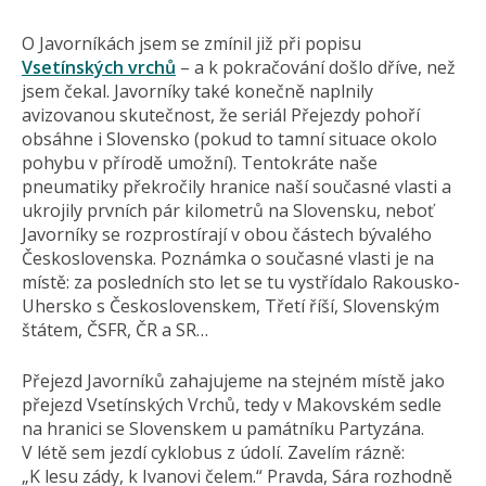
O Javorníkách jsem se zmínil již při popisu
Vsetínských vrchů
– a k pokračování došlo dříve, než
jsem čekal. Javorníky také konečně naplnily
avizovanou skutečnost, že seriál Přejezdy pohoří
obsáhne i Slovensko (pokud to tamní situace okolo
pohybu v přírodě umožní). Tentokráte naše
pneumatiky překročily hranice naší současné vlasti a
ukrojily prvních pár kilometrů na Slovensku, neboť
Javorníky se rozprostírají v obou částech bývalého
Československa. Poznámka o současné vlasti je na
místě: za posledních sto let se tu vystřídalo Rakousko-
Uhersko s Československem, Třetí říší, Slovenským
štátem, ČSFR, ČR a SR…
Přejezd Javorníků zahajujeme na stejném místě jako
přejezd Vsetínských Vrchů, tedy v Makovském sedle
na hranici se Slovenskem u památníku Partyzána.
V létě sem jezdí cyklobus z údolí. Zavelím rázně:
„K lesu zády, k Ivanovi čelem.“ Pravda, Sára rozhodně