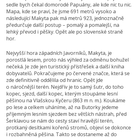
sedle bych čekal domorodé Papuány, ale kde nic tu nic.
Mapa, kde se praví, že jsme 691 metrů vysoko a
následující Makyta pak má metrů 923, jednoznačně
předurčuje další postup – pomalý a pomalejší, na
lehký převod i pěšky. Opět ale po slovenské straně
hor.
Nejvyšší hora západních Javorníků, Makyta, je
porostlá lesem, proto nás výhled za odměnu bohužel
nečeká. Je zde jen turistický přístřešek a další kniha
dobyvatelů. Pokračujeme po červené značce, která se
zde definitivně oddělila od hranic. Opět jde
o náročnější terén. Nejdřív je to samý šutr, do toho
kopec, sjezd, další kopec, kterým stoupáme lesní
pěšinou na Vlašskou Kyčeru (863 m n. m.). Koukáme
po lese a celkem uháníme, až na Butorky jedeme
příjemným lesním sjezdem bez větších nástrah, před
Šerklavou se nám do cesty staví hravější terén,
protkaný desítkami kořenů stromů, objeví se dokonce
i rozbahněná pěšina. Takto se dostaneme až do