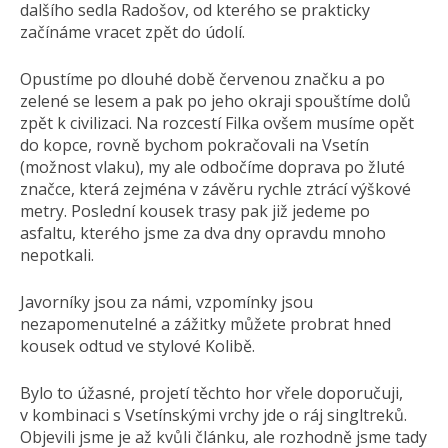
dalšího sedla Radošov, od kterého se prakticky
začínáme vracet zpět do údolí.
Opustíme po dlouhé době červenou značku a po
zelené se lesem a pak po jeho okraji spouštíme dolů
zpět k civilizaci. Na rozcestí Filka ovšem musíme opět
do kopce, rovně bychom pokračovali na Vsetín
(možnost vlaku), my ale odbočíme doprava po žluté
značce, která zejména v závěru rychle ztrácí výškové
metry. Poslední kousek trasy pak již jedeme po
asfaltu, kterého jsme za dva dny opravdu mnoho
nepotkali.
Javorníky jsou za námi, vzpomínky jsou
nezapomenutelné a zážitky můžete probrat hned
kousek odtud ve stylové Kolibě.
Bylo to úžasné, projetí těchto hor vřele doporučuji,
v kombinaci s Vsetínskými vrchy jde o ráj singltreků.
Objevili jsme je až kvůli článku, ale rozhodně jsme tady