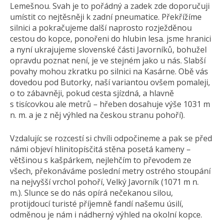
Lemešnou. Svah je to pořádný a zadek zde doporučuji
umístit co nejtěsněji k zadní pneumatice. Překřížíme
silnici a pokračujeme další naprosto rozježděnou
cestou do kopce, ponořeni do hlubin lesa. jsme hranici
a nyní ukrajujeme slovenské části Javorníků, bohužel
opravdu poznat není, je ve stejném jako u nás. Slabší
povahy mohou zkratku po silnici na Kasárne. Obě vás
dovedou pod Butorky, naší variantou ovšem pomaleji,
o to zábavněji, pokud cesta sjízdná, a hlavně
s tisícovkou ale metrů – hřeben dosahuje výše 1031 m
n. m. a je z něj výhled na českou stranu pohoří).
Vzdalujíc se rozcestí si chvíli odpočineme a pak se před
námi objeví hlinitopísčitá stěna posetá kameny –
většinou s kašpárkem, nejlehčím to převodem ze
všech, překonáváme poslední metry ostrého stoupání
na nejvyšší vrchol pohoří, Velký Javorník (1071 m n.
m.). Slunce se do nás opírá nečekanou silou,
protijdoucí turisté příjemně fandí našemu úsilí,
odměnou je nám i nádherný výhled na okolní kopce.