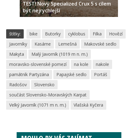
TEST! Nový Specialized Crux 5 s cílem
být nejrychlejší
štítky:
bike
Butorky
cyklobus
Filka
Hovězí
Javorníky
Kasárne
Lemešná
Makovské sedlo
Makyta
Malý Javorník (1019 m n. m.)
moravsko-slovenské pomezí
na kole
nakole
památník Partyzána
Papajské sedlo
Portáš
Radošov
Slovensko
součást Slovensko-Moravských Karpat
Velký Javorník (1071 m n. m.)
Vlašská Kyčera