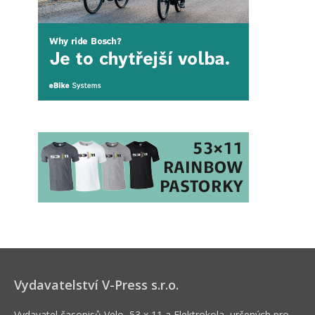
Vydavatelství V-Press s.r.o.
Vydavatel časopisů Velo, 53 x 11 a Elektrokola, určených pro