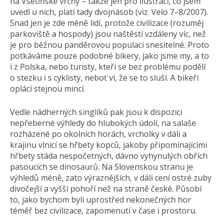
na Vsetínské vrchy – takže jen pro ilustraci, co jsem
uvedl u nich, platí tady dvojnásob (viz. Velo 7–8/2007).
Snad jen je zde méně lidí, protože civilizace (rozuměj
parkoviště a hospody) jsou naštěstí vzdáleny víc, než
je pro běžnou panděrovou populaci snesitelné. Proto
potkáváme pouze podobné bikery, jako jsme my, a to
i z Polska, nebo turisty, kteří se bez problému podělí
o stezku i s cyklisty, neboť ví, že se to sluší. A bikeři
oplácí stejnou mincí.
Vedle nádherných singlíků pak jsou k dispozici
nepřeberné výhledy do hlubokých údolí, na salaše
rozházené po okolních horách, vrcholky v dáli a
krajinu vlnící se hřbety kopců, jakoby připomínajícími
hřbety stáda nespočetných, dávno vyhynulých obřích
pasoucích se dinosaurů. Na Slovenskou stranu je
výhledů méně, zato výraznějších, v dáli cení ostré zuby
divočejší a vyšší pohoří než na straně české. Působí
to, jako bychom byli uprostřed nekonečných hor
téměř bez civilizace, zapomenutí v čase i prostoru.