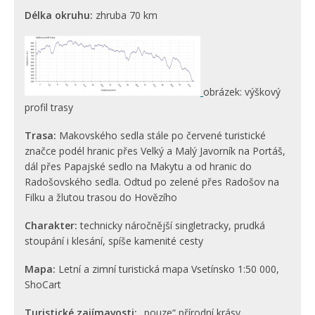
Délka okruhu:
zhruba 70 km
obrázek: výškový
profil trasy
Trasa:
Makovského sedla stále po červené turistické
značce podél hranic přes Velký a Malý Javorník na Portáš,
dál přes Papajské sedlo na Makytu a od hranic do
Radošovského sedla. Odtud po zelené přes Radošov na
Filku a žlutou trasou do Hovězího
Charakter:
technicky náročnější singletracky, prudká
stoupání i klesání, spíše kamenité cesty
Mapa:
Letní a zimní turistická mapa Vsetínsko 1:50 000,
ShoCart
Turistické zajímavosti:
„pouze“ přírodní krásy,