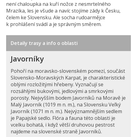
není chaloupka na kuří nožce z nesmrtelného
Mrazíka, les je všude a navíc stojíme zády k Česku,
čelem ke Slovensku. Ale socha rudoarmějce
k prohlášení svádí a je správným směrem.
Detaily trasy a info o oblasti
Javorníky
Pohoří na moravsko-slovenském pomezí, součást
Slovensko-Moravských Karpat, je charakteristické
oblými rozložitými hřebeny. Vyznačují se
rozsáhlými bukovými, jedlovými a smrkovými
porosty. Nejvyšším bodem Javorníků na Moravě je
Malý Javorník (1019 m n. m.), na Slovensku Veľký
Javorník (1071 m n. m.). Nejvýznamnějším sedlem
je Papajské sedlo. Flóra a fauna této oblasti je
vcelku bohatá, i když větší druhovou pestrost
najdeme na slovenské straně Javorníků.