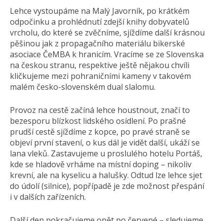
Lehce vystoupáme na Malý Javorník, po krátkém
odpočinku a prohlédnutí zdejší knihy dobyvatelů
vrcholu, do které se zvěčníme, sjíždíme další krásnou
pěšinou jak z propagačního materiálu bikerské
asociace ČeMBA k hranicím. Vracíme se ze Slovenska
na českou stranu, respektive ještě nějakou chvíli
kličkujeme mezi pohraničními kameny v takovém
malém česko-slovenském dual slalomu.
Provoz na cestě začíná lehce houstnout, značí to
bezesporu blízkost lidského osídlení. Po prašné
prudší cestě sjíždíme z kopce, po pravé straně se
objeví první stavení, o kus dál je vidět další, ukáží se
lana vleků. Zastavujeme u proslulého hotelu Portáš,
kde se hladově vrháme na místní doping – nikoliv
krevní, ale na kyselicu a halušky. Odtud lze lehce sjet
do údolí (silnice), popřípadě je zde možnost přespání
i v dalších zařízeních.
Další den pokračujeme opět po červené – sledujeme