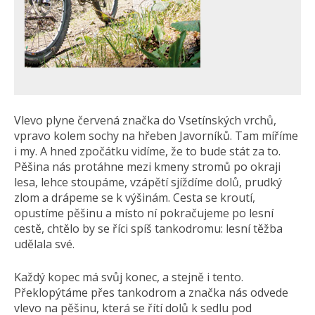
Vlevo plyne červená značka do Vsetínských vrchů,
vpravo kolem sochy na hřeben Javorníků. Tam míříme
i my. A hned zpočátku vidíme, že to bude stát za to.
Pěšina nás protáhne mezi kmeny stromů po okraji
lesa, lehce stoupáme, vzápětí sjíždíme dolů, prudký
zlom a drápeme se k výšinám. Cesta se kroutí,
opustíme pěšinu a místo ní pokračujeme po lesní
cestě, chtělo by se říci spíš tankodromu: lesní těžba
udělala své.
Každý kopec má svůj konec, a stejně i tento.
Překlopýtáme přes tankodrom a značka nás odvede
vlevo na pěšinu, která se řítí dolů k sedlu pod