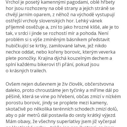
Vrchol je posetý kamennými pagodami, oblé hřbety
hor jsou rozhozeny na obě strany a jejich stráně se
chvějí jarním oparem, z něhož na východě vystupují
ostřejší vrcholy slovenských hor. Lehký vánek
příjemně osvěžuje a, zní to jako hrozné klišé, ale je to
tak, v srdci i jinde se rozhostí mír a pohoda. Není
problém si s výše zmíněným básníkem představit
hubičkující se krtky, zamilované lahve, jež nikdo
nechce oddat, nebo kořeny borovic, kterým veverka
plete ponožky. Krajina dýchá kouzelným dechem a
splní každému bikerovi tři přání, pokud jsou
o krásných trailech.
Ovšem nejen duševnem je živ člověk, občerstvovna
daleko, proto chroustáme jen tyčinky a míříme dál po
pěšině, která se vine po hřebeni, občas zmizí v nízkém
porostu borovic, jindy se proplete mezi kameny,
skotačivě po několika terénních schodech zmizí dolů,
aby o pár metrů dál postavila do cesty krátký výjezd.
Mám obavy, že všechny superlativy jsem již vyčerpal