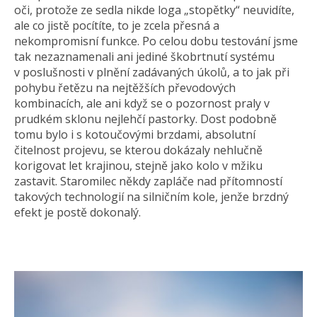
oči, protože ze sedla nikde loga „stopětky“ neuvidíte,
ale co jistě pocítíte, to je zcela přesná a
nekompromisní funkce. Po celou dobu testování jsme
tak nezaznamenali ani jediné škobrtnutí systému
v poslušnosti v plnění zadávaných úkolů, a to jak při
pohybu řetězu na nejtěžších převodových
kombinacích, ale ani když se o pozornost praly v
prudkém sklonu nejlehčí pastorky. Dost podobně
tomu bylo i s kotoučovými brzdami, absolutní
čitelnost projevu, se kterou dokázaly nehlučně
korigovat let krajinou, stejně jako kolo v mžiku
zastavit. Staromilec někdy zapláče nad přítomností
takových technologií na silničním kole, jenže brzdný
efekt je postě dokonalý.