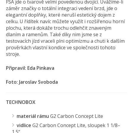
FSA jde o tvarově velmi povedenou dvojici. Uvážíme-li
záměr značky o totální integraci vedení brzd, jde o
elegantní doplňky, které neruší estetický dojem z
celku. U řídítek navíc můžete využít i rozšířenou horní
plochu, která dokáže trochu odlehčit znaveným
dlaním a ramenům. Také díky nim jsme se z
testovacích jízd vraceli plni optimizmu a chuti k dalším
prověrkách vlastní kondice ve společnosti tohoto
stroje.
Připravil: Eda Pinkava
Foto: Jaroslav Svoboda
TECHNOBOX
materiál rámu
G2 Carbon Concept Lite
vidlice
G2 Carbon Concept Lite, sloupek 1 1/8–
1,5“