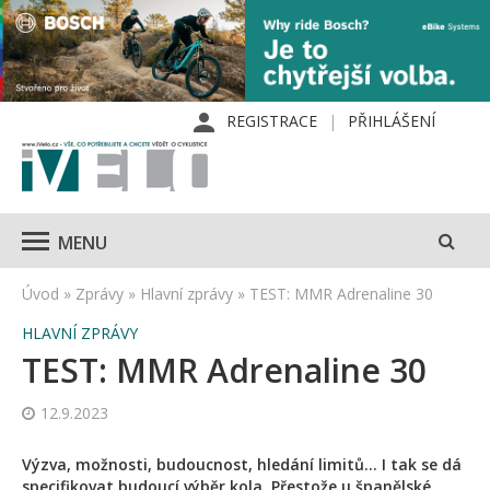
REGISTRACE
PŘIHLÁŠENÍ
MENU
Úvod
»
Zprávy
»
Hlavní zprávy
»
TEST: MMR Adrenaline 30
HLAVNÍ ZPRÁVY
TEST: MMR Adrenaline 30
12.9.2023
Výzva, možnosti, budoucnost, hledání limitů… I tak se dá
specifikovat budoucí výběr kola. Přestože u španělské