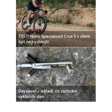
TEST! Nový Specialized Crux 5 s cílem
být nejrychlejší
Daysaver – nářadí, co zachrání
cyklistův den