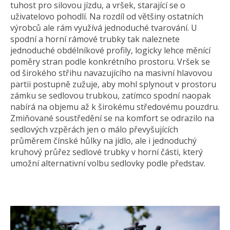
tuhost pro silovou jízdu, a vršek, starající se o
uživatelovo pohodlí. Na rozdíl od většiny ostatních
výrobců ale rám využívá jednoduché tvarování. U
spodní a horní rámové trubky tak naleznete
jednoduché obdélníkové profily, logicky lehce měnící
poměry stran podle konkrétního prostoru. Vršek se
od širokého střihu navazujícího na masivní hlavovou
partii postupně zužuje, aby mohl splynout v prostoru
zámku se sedlovou trubkou, zatímco spodní naopak
nabírá na objemu až k širokému středovému pouzdru.
Zmiňované soustředění se na komfort se odrazilo na
sedlových vzpěrách jen o málo převyšujících
průměrem čínské hůlky na jídlo, ale i jednoduchý
kruhový průřez sedlové trubky v horní části, který
umožní alternativní volbu sedlovky podle představ.