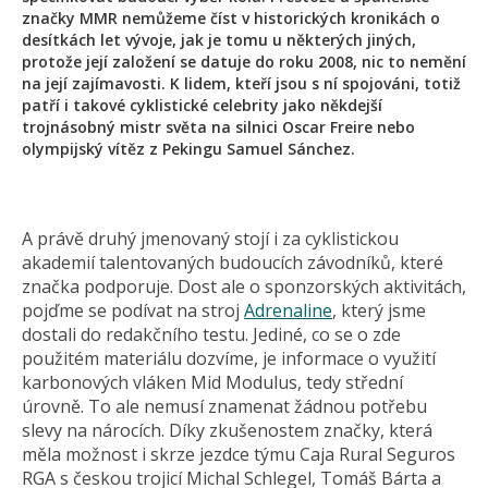
značky MMR nemůžeme číst v historických kronikách o
desítkách let vývoje, jak je tomu u některých jiných,
protože její založení se datuje do roku 2008, nic to nemění
na její zajímavosti. K lidem, kteří jsou s ní spojováni, totiž
patří i takové cyklistické celebrity jako někdejší
trojnásobný mistr světa na silnici Oscar Freire nebo
olympijský vítěz z Pekingu Samuel Sánchez.
A právě druhý jmenovaný stojí i za cyklistickou
akademií talentovaných budoucích závodníků, které
značka podporuje. Dost ale o sponzorských aktivitách,
pojďme se podívat na stroj
Adrenaline
, který jsme
dostali do redakčního testu. Jediné, co se o zde
použitém materiálu dozvíme, je informace o využití
karbonových vláken Mid Modulus, tedy střední
úrovně. To ale nemusí znamenat žádnou potřebu
slevy na nárocích. Díky zkušenostem značky, která
měla možnost i skrze jezdce týmu Caja Rural Seguros
RGA s českou trojicí Michal Schlegel, Tomáš Bárta a