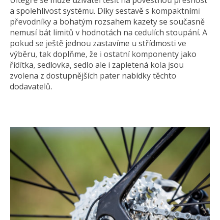
Ultegře se může uživatel těšit na pověstnou přesnost
a spolehlivost systému. Díky sestavě s kompaktními
převodníky a bohatým rozsahem kazety se současně
nemusí bát limitů v hodnotách na cedulích stoupání. A
pokud se ještě jednou zastavíme u střídmosti ve
výběru, tak doplňme, že i ostatní komponenty jako
řídítka, sedlovka, sedlo ale i zapletená kola jsou
zvolena z dostupnějších pater nabídky těchto
dodavatelů.