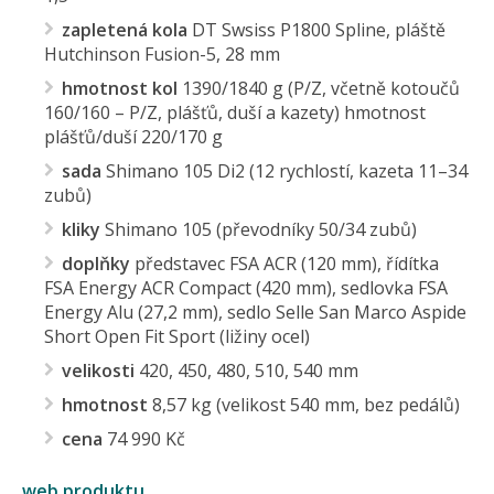
zapletená kola
DT Swsiss P1800 Spline, pláště
Hutchinson Fusion-5, 28 mm
hmotnost kol
1390/1840 g (P/Z, včetně kotoučů
160/160 – P/Z, plášťů, duší a kazety) hmotnost
plášťů/duší 220/170 g
sada
Shimano 105 Di2 (12 rychlostí, kazeta 11–34
zubů)
kliky
Shimano 105 (převodníky 50/34 zubů)
doplňky
představec FSA ACR (120 mm), řídítka
FSA Energy ACR Compact (420 mm), sedlovka FSA
Energy Alu (27,2 mm), sedlo Selle San Marco Aspide
Short Open Fit Sport (ližiny ocel)
velikosti
420, 450, 480, 510, 540 mm
hmotnost
8,57 kg (velikost 540 mm, bez pedálů)
cena
74 990 Kč
web produktu