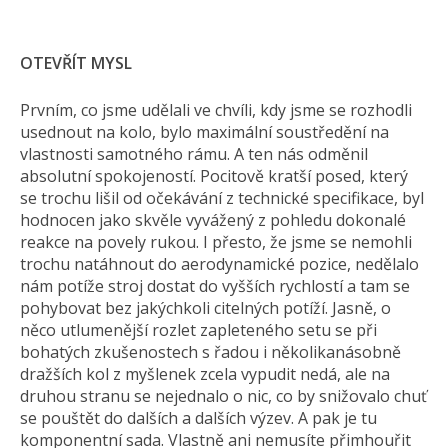
OTEVŘÍT MYSL
Prvním, co jsme udělali ve chvíli, kdy jsme se rozhodli
usednout na kolo, bylo maximální soustředění na
vlastnosti samotného rámu. A ten nás odměnil
absolutní spokojeností. Pocitově kratší posed, který
se trochu lišil od očekávání z technické specifikace, byl
hodnocen jako skvěle vyvážený z pohledu dokonalé
reakce na povely rukou. I přesto, že jsme se nemohli
trochu natáhnout do aerodynamické pozice, nedělalo
nám potíže stroj dostat do vyšších rychlostí a tam se
pohybovat bez jakýchkoli citelných potíží. Jasně, o
něco utlumenější rozlet zapleteného setu se při
bohatých zkušenostech s řadou i několikanásobně
dražších kol z myšlenek zcela vypudit nedá, ale na
druhou stranu se nejednalo o nic, co by snižovalo chuť
se pouštět do dalších a dalších výzev. A pak je tu
komponentní sada. Vlastně ani nemusíte přimhouřit